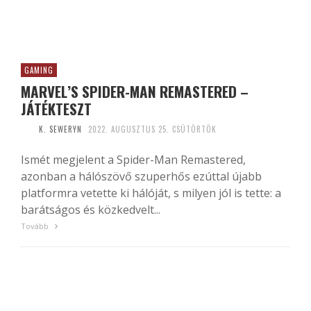
GAMING
MARVEL’S SPIDER-MAN REMASTERED –
JÁTÉKTESZT
K. SEWERYN
2022. AUGUSZTUS 25. CSÜTÖRTÖK
Ismét megjelent a Spider-Man Remastered,
azonban a hálószövő szuperhős ezúttal újabb
platformra vetette ki hálóját, s milyen jól is tette: a
barátságos és közkedvelt...
Tovább