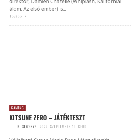
direktor, Damien Chazelle (Whiplash, Kaliforniai
álom, Az első ember) is...
Tovább
GAMING
KITSUNE ZERO – JÁTÉKTESZT
K. SEWERYN
2022. SZEPTEMBER 13. KEDD