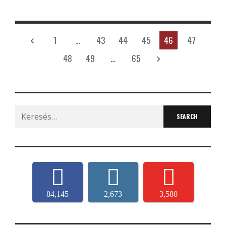
1
…
43
44
45
46
47
48
49
…
65
Search
for:
84,145
2,673
3,580