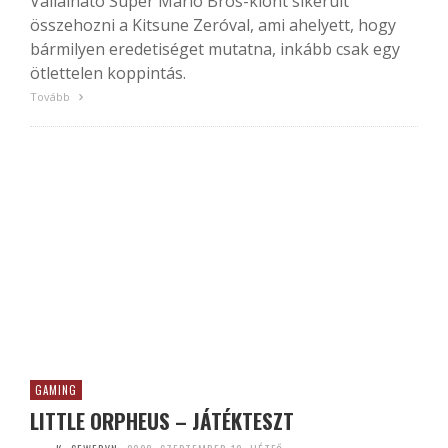
Vállalható Super Mario Bros-klónt sikerült
összehozni a Kitsune Zeróval, ami ahelyett, hogy
bármilyen eredetiséget mutatna, inkább csak egy
ötlettelen koppintás.
Tovább
GAMING
LITTLE ORPHEUS – JÁTÉKTESZT