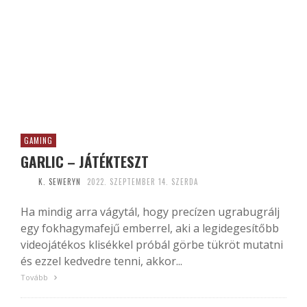
GAMING
GARLIC – JÁTÉKTESZT
K. SEWERYN
2022. SZEPTEMBER 14. SZERDA
Ha mindig arra vágytál, hogy precízen ugrabugrálj
egy fokhagymafejű emberrel, aki a legidegesítőbb
videojátékos klisékkel próbál görbe tükröt mutatni
és ezzel kedvedre tenni, akkor...
Tovább