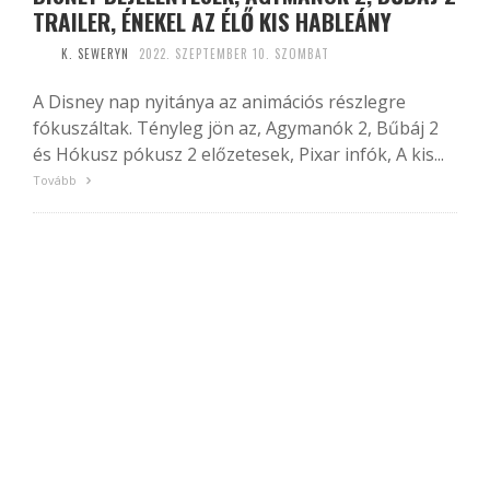
TRAILER, ÉNEKEL AZ ÉLŐ KIS HABLEÁNY
K. SEWERYN
2022. SZEPTEMBER 10. SZOMBAT
A Disney nap nyitánya az animációs részlegre
fókuszáltak. Tényleg jön az, Agymanók 2, Bűbáj 2
és Hókusz pókusz 2 előzetesek, Pixar infók, A kis...
Tovább