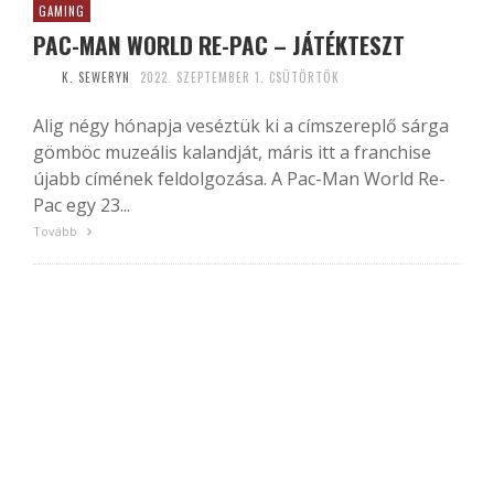
GAMING
PAC-MAN WORLD RE-PAC – JÁTÉKTESZT
K. SEWERYN
2022. SZEPTEMBER 1. CSÜTÖRTÖK
Alig négy hónapja veséztük ki a címszereplő sárga
gömböc muzeális kalandját, máris itt a franchise
újabb címének feldolgozása. A Pac-Man World Re-
Pac egy 23...
Tovább