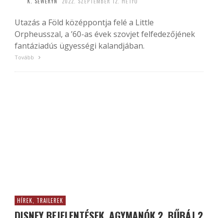
K. SEWERYN
2022. SZEPTEMBER 12. HÉTFŐ
Utazás a Föld középpontja felé a Little
Orpheusszal, a ’60-as évek szovjet felfedezőjének
fantáziadús ügyességi kalandjában.
Tovább
HÍREK, TRAILEREK
DISNEY BEJELENTÉSEK, AGYMANÓK 2, BŰBÁJ 2