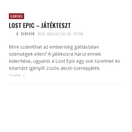
GAMING
LOST EPIC – JÁTÉKTESZT
K. SEWERYN
2022. AUGUSZTUS 29. HÉTFŐ
Mire számíthat az emberiség gátlástalan
istenségek ellen? A játékosra hárul ennek
kiderítése, ugyanis a Lost Epic egy sok türelmet és
kitartást igénylő zúzós akció-szerepjáték.
Tovább