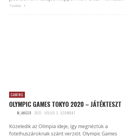
Tovább
GAMING
OLYMPIC GAMES TOKYO 2020 – JÁTÉKTESZT
M_ANGER
2021. JÚLIUS 3. SZOMBAT
Közeledik az Olimpia ideje, így megnéztük a
fotelhuszároknak szánt verziót. Olympic Games