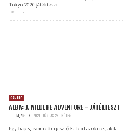
Tokyo 2020 játékteszt
Tovább
GAMING
ALBA: A WILDLIFE ADVENTURE – JÁTÉKTESZT
M_ANGER
2021. JÚNIUS 28. HÉTFŐ
Egy bájos, ismeretterjesztő kaland azoknak, akik