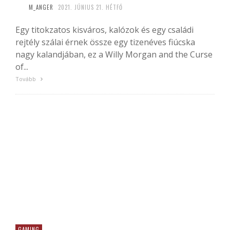
M_ANGER
2021. JÚNIUS 21. HÉTFŐ
Egy titokzatos kisváros, kalózok és egy családi
rejtély szálai érnek össze egy tizenéves fiúcska
nagy kalandjában, ez a Willy Morgan and the Curse
of...
Tovább
GAMING