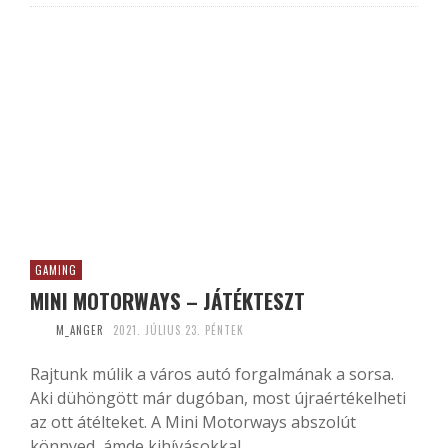
GAMING
MINI MOTORWAYS – JÁTÉKTESZT
M_ANGER
2021. JÚLIUS 23. PÉNTEK
Rajtunk múlik a város autó forgalmának a sorsa.
Aki dühöngött már dugóban, most újraértékelheti
az ott átélteket. A Mini Motorways abszolút
könnyed, ámde kihívásokkal...