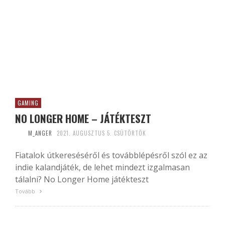
GAMING
NO LONGER HOME – JÁTÉKTESZT
M_ANGER
2021. AUGUSZTUS 5. CSÜTÖRTÖK
Fiatalok útkereséséről és továbblépésről szól ez az
indie kalandjáték, de lehet mindezt izgalmasan
tálalni? No Longer Home játékteszt
Tovább