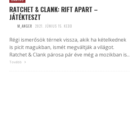
RATCHET & CLANK: RIFT APART –
JÁTÉKTESZT
M_ANGER
2021. JÚNIUS 15. KEDD
Régi ismerősök térnek vissza, akik ha kételkednek
is picit magukban, ismét megváltják a világot.
Ratchet & Clank párosa pár éve még a mozikban is...
Tovább