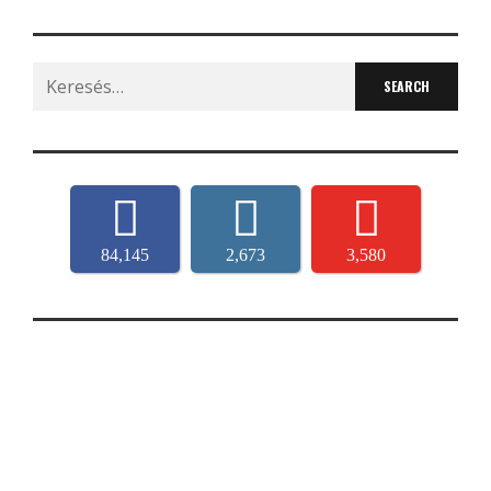
Search
for:
84,145
2,673
3,580