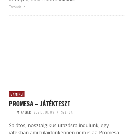
Tovább
GAMING
PROMESA – JÁTÉKTESZT
M_ANGER
2021. JÚLIUS 14. SZERDA
Sajátos, nosztalgikus utazásra indulunk, egy
játékban ami tulajdonképpen nem is az. Promesa...