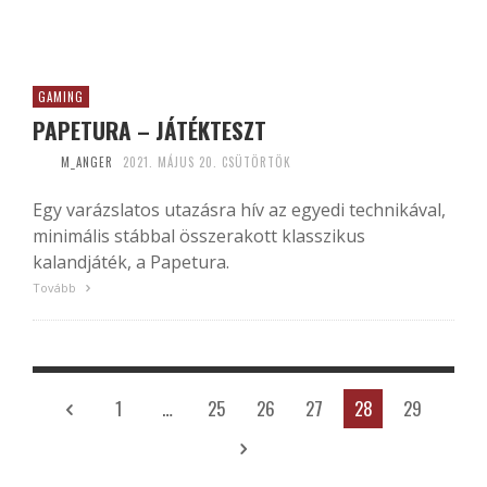
GAMING
PAPETURA – JÁTÉKTESZT
M_ANGER
2021. MÁJUS 20. CSÜTÖRTÖK
Egy varázslatos utazásra hív az egyedi technikával,
minimális stábbal összerakott klasszikus
kalandjáték, a Papetura.
Tovább
1
…
25
26
27
28
29