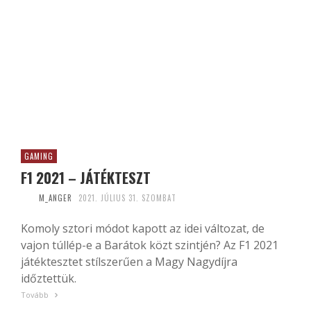
GAMING
F1 2021 – JÁTÉKTESZT
M_ANGER
2021. JÚLIUS 31. SZOMBAT
Komoly sztori módot kapott az idei változat, de
vajon túllép-e a Barátok közt szintjén? Az F1 2021
játéktesztet stílszerűen a Magy Nagydíjra
időztettük.
Tovább