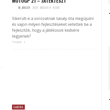
MOTOGP 21 – JÁTÉKTESZT
M_ANGER
2021. MÁJUS 4. KEDD
Sikerült-e a sorozatnak tavaly óta megújulni
és vajon milyen fejlesztéseket vetettek be a
fejlesztők, hogy a játékosok kedvére
tegyenek?
Tovább
GAMING