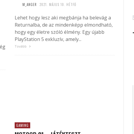
M_ANGER
2021. MÁJUS 10. HÉTFŐ
Lehet hogy lesz aki megbánja ha belevág a
Returnalba, de az mindenképp elmondható,
hogy egy életre szóló élmény. Egy újabb
PlayStation 5 exkluzív, amely...
Még
Tovább
GAMING