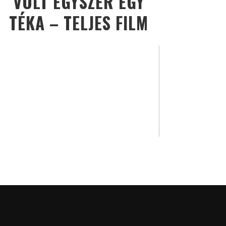
VOLT EGYSZER EGY
TÉKA – TELJES FILM