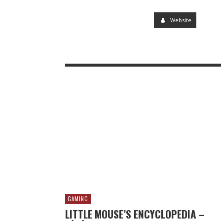
Website
GAMING
LITTLE MOUSE’S ENCYCLOPEDIA –