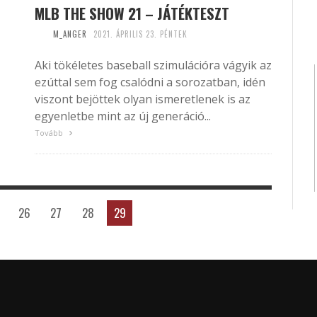
MLB THE SHOW 21 – JÁTÉKTESZT
M_ANGER
2021. ÁPRILIS 23. PÉNTEK
Aki tökéletes baseball szimulációra vágyik az
ezúttal sem fog csalódni a sorozatban, idén
viszont bejöttek olyan ismeretlenek is az
egyenletbe mint az új generáció...
Tovább
26
27
28
29