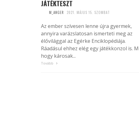
JÁTÉKTESZT
M_ANGER
2021. MÁJUS 15. SZOMBAT
Az ember szívesen lenne újra gyermek,
annyira varázslatosan ismerteti meg az
élővilággal az Egérke Enciklopédiája.
Ráadásul ehhez elég egy játékkonzol is. 
hogy károsak...
Tovább