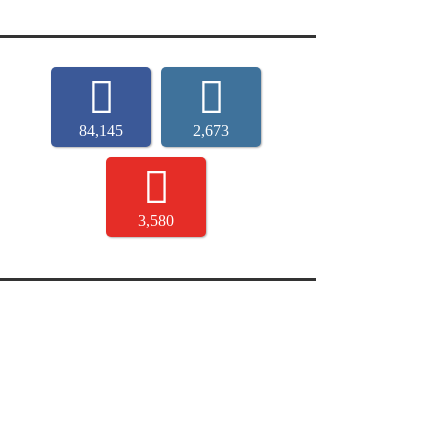
84,145
2,673
3,580