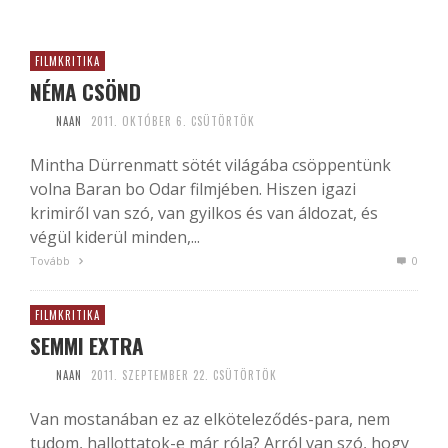
FILMKRITIKA
NÉMA CSÖND
NAAN
2011. OKTÓBER 6. CSÜTÖRTÖK
Mintha Dürrenmatt sötét világába csöppentünk
volna Baran bo Odar filmjében. Hiszen igazi
krimiről van szó, van gyilkos és van áldozat, és
végül kiderül minden,...
Tovább
0
FILMKRITIKA
SEMMI EXTRA
NAAN
2011. SZEPTEMBER 22. CSÜTÖRTÖK
Van mostanában ez az elköteleződés-para, nem
tudom, hallottatok-e már róla? Arról van szó, hogy