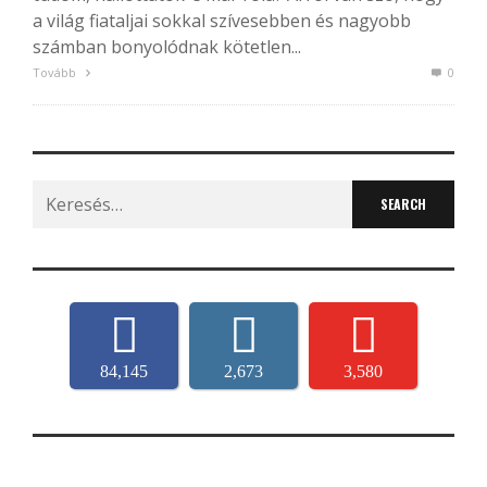
a világ fiataljai sokkal szívesebben és nagyobb
számban bonyolódnak kötetlen...
Tovább
0
Search
for:
84,145
2,673
3,580