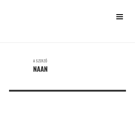
A SZERZŐ
NAAN