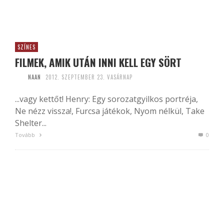
SZÍNES
FILMEK, AMIK UTÁN INNI KELL EGY SÖRT
NAAN
2012. SZEPTEMBER 23. VASÁRNAP
...vagy kettőt! Henry: Egy sorozatgyilkos portréja,
Ne nézz vissza!, Furcsa játékok, Nyom nélkül, Take
Shelter...
Tovább
0