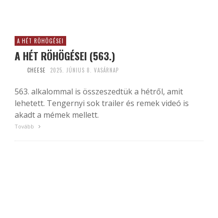
A HÉT RÖHÖGÉSEI
A HÉT RÖHÖGÉSEI (563.)
CHEESE
2025. JÚNIUS 8. VASÁRNAP
563. alkalommal is összeszedtük a hétről, amit
lehetett. Tengernyi sok trailer és remek videó is
akadt a mémek mellett.
Tovább