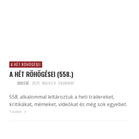
A HÉT RÖHÖGÉSEI
A HÉT RÖHÖGÉSEI (558.)
CHEESE
2025. MÁJUS 4. VASÁRNAP
558. alkalommal leltároztuk a heti trailereket,
kritikákat, mémeket, videókat és még sok egyebet.
Tovább