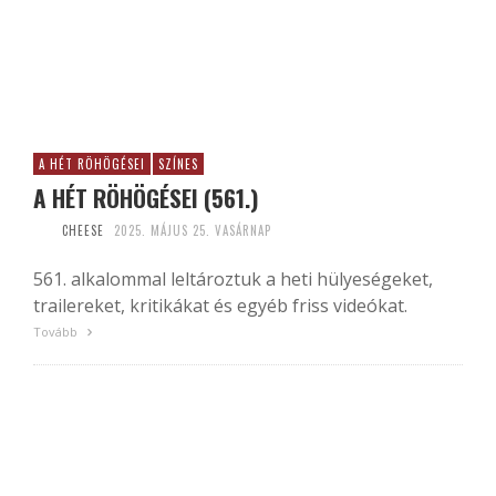
A HÉT RÖHÖGÉSEI
SZÍNES
A HÉT RÖHÖGÉSEI (561.)
CHEESE
2025. MÁJUS 25. VASÁRNAP
561. alkalommal leltároztuk a heti hülyeségeket,
trailereket, kritikákat és egyéb friss videókat.
Tovább