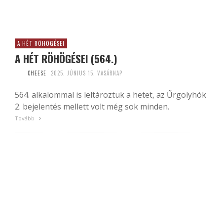
A HÉT RÖHÖGÉSEI
A HÉT RÖHÖGÉSEI (564.)
CHEESE
2025. JÚNIUS 15. VASÁRNAP
564. alkalommal is leltároztuk a hetet, az Űrgolyhók
2. bejelentés mellett volt még sok minden.
Tovább