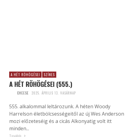
A HÉT RÖHÖGÉSEI
SZÍNES
A HÉT RÖHÖGÉSEI (555.)
CHEESE
2025. ÁPRILIS 13. VASÁRNAP
555. alkalommal leltározunk. A héten Woody
Harrelson életbölcsességeitől az új Wes Anderson
mozi előzeteséig és a cicás Alkonyatig volt itt
minden...
Tovább