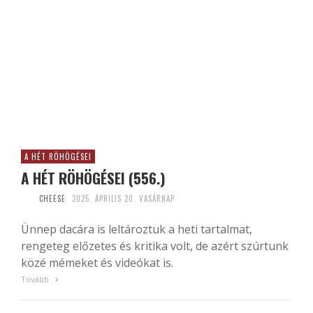
A HÉT RÖHÖGÉSEI
A HÉT RÖHÖGÉSEI (556.)
CHEESE
2025. ÁPRILIS 20. VASÁRNAP
Ünnep dacára is leltároztuk a heti tartalmat,
rengeteg előzetes és kritika volt, de azért szúrtunk
közé mémeket és videókat is.
Tovább