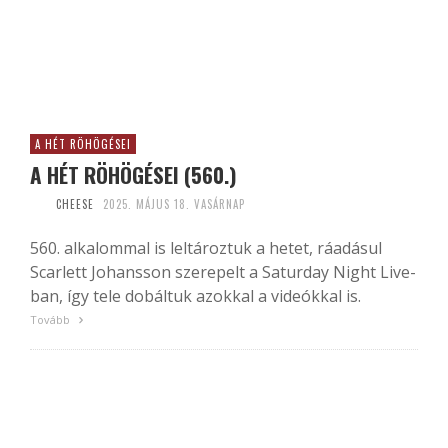
A HÉT RÖHÖGÉSEI
A HÉT RÖHÖGÉSEI (560.)
CHEESE
2025. MÁJUS 18. VASÁRNAP
560. alkalommal is leltároztuk a hetet, ráadásul
Scarlett Johansson szerepelt a Saturday Night Live-
ban, így tele dobáltuk azokkal a videókkal is.
Tovább