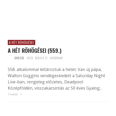
A HÉT RÖHÖGÉSEI
A HÉT RÖHÖGÉSEI (559.)
CHEESE
2025. MÁJUS 11. VASÁRNAP
558. alkalommal leltároztuk a hetet. Van új pápa,
Walton Goggins vendégeskedett a Saturday Night
Live-ban, rengeteg előzetes, Deadpool
Középföldén, visszakacsintás az 50 éves Gyalog...
Tovább