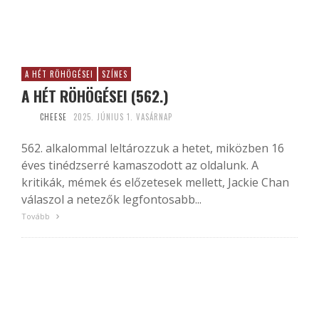
A HÉT RÖHÖGÉSEI
SZÍNES
A HÉT RÖHÖGÉSEI (562.)
CHEESE
2025. JÚNIUS 1. VASÁRNAP
562. alkalommal leltározzuk a hetet, miközben 16
éves tinédzserré kamaszodott az oldalunk. A
kritikák, mémek és előzetesek mellett, Jackie Chan
válaszol a netezők legfontosabb...
Tovább