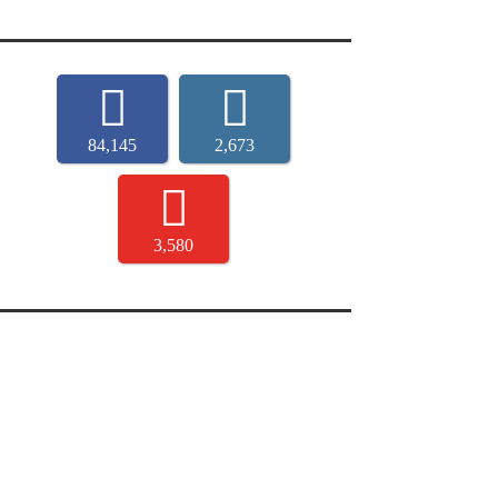
84,145
2,673
3,580