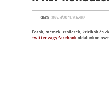
CHEESE
2025. MÁJUS 18. VASÁRNAP
Fotók, mémek, trailerek, kritikák és v
twitter
vagy
facebook
oldalunkon osz