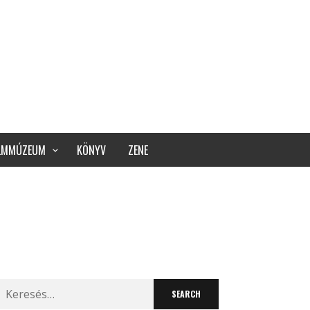
ILMMÚZEUM
KÖNYV
ZENE
Search
for: