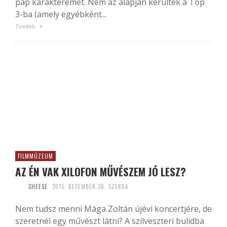
pap karakteremet. Nem az alapján kerültek a Top
3-ba (amely egyébként...
Tovább
FILMMÚZEUM
AZ ÉN VAK XILOFON MŰVÉSZEM JÓ LESZ?
CHEESE
2015. DECEMBER 30. SZERDA
Nem tudsz menni Mága Zoltán újévi koncertjére, de
szeretnél egy művészt látni? A szilveszteri bulidba