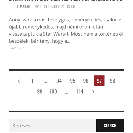
TIMARAGI
2015. DECEMBER 22. KEDD
Annyi várakozás, tévelygés, reménykedés, csalódás,
újabb reménykedés, majd némi öröm után
visszakaptuk a Star Wars-t. Most nem a történetről
beszélek, bár tény, hogy a...
Tovább
1
…
94
95
96
97
98
99
100
…
114
Search
for: