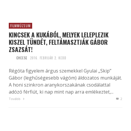
FILMMÚZEUM
KINCSEK A KUKÁBÓL, MELYEK LELEPLEZIK
KISZEL TÜNDÉT, FELTÁMASZTJÁK GÁBOR
ZSAZSÁT!
CHEESE
2016. FEBRUÁR 2. KEDD
Régóta figyelem árgus szemekkel Gyulai „Skip”
Gábor (leghűségesebb vágóm) áldozatos munkáját.
A honi szinkron aranykorszakának csodálattal
adózó férfiút, ki nap mint nap arra emlékeztet,...
Tovább
2