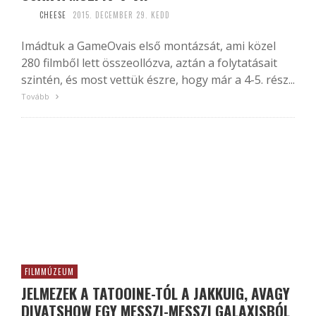
CHEESE
2015. DECEMBER 29. KEDD
Imádtuk a GameOvais első montázsát, ami közel
280 filmből lett összeollózva, aztán a folytatásait
szintén, és most vettük észre, hogy már a 4-5. rész...
Tovább
FILMMÚZEUM
JELMEZEK A TATOOINE-TÓL A JAKKUIG, AVAGY
DIVATSHOW EGY MESSZI-MESSZI GALAXISBÓL