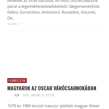
filmesek az örök városba, mi most összeszedtünk
párat a legemlékezetesebbekből. Idegenvezetőink:
Fellini, Sorrentino, Antonioni, Rossellini, Visconti,
De...
Tovább
FILMMÚZEUM
MAGYAROK AZ OSCAR VÁRÓCSARNOKÁBAN
-SZK-
2016. JANUÁR 25. HÉTFŐ
1979 és 1989 között hatszor jelöltek magyar filmet