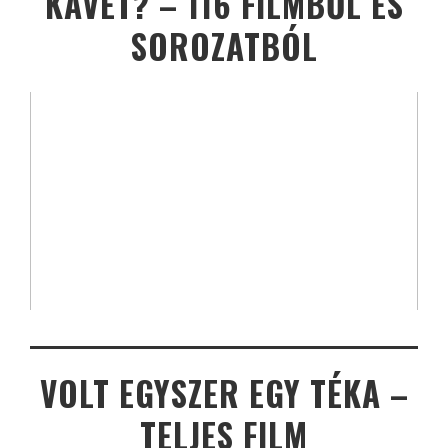
KÁVÉT? – 116 FILMBŐL ÉS
SOROZATBÓL
VOLT EGYSZER EGY TÉKA –
TELJES FILM