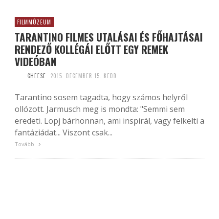
FILMMÚZEUM
TARANTINO FILMES UTALÁSAI ÉS FŐHAJTÁSAI
RENDEZŐ KOLLÉGÁI ELŐTT EGY REMEK
VIDEÓBAN
CHEESE
2015. DECEMBER 15. KEDD
Tarantino sosem tagadta, hogy számos helyről
ollózott. Jarmusch meg is mondta: "Semmi sem
eredeti. Lopj bárhonnan, ami inspirál, vagy felkelti a
fantáziádat... Viszont csak...
Tovább