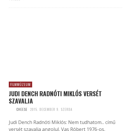
FILMMÚZEUM
JUDI DENCH RADNÓTI MIKLÓS VERSÉT
SZAVALJA
CHEESE
2015. DECEMBER 9. SZERDA
Judi Dench Radnóti Miklós: Nem tudhatom... című
versét szavalja angolul, Vas Róbert 1976-os,