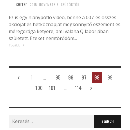
CHEESE
2015. NOVEMBER 5. CSÜTÖRTÖK
Ez is egy hiánypótló videó, benne a 007-es összes
akcióját és hétköznapját megkönnyítő eszement és
méregdrága ketyere, ami valaha Q laborjában
született. Ezeket nemtörődöm...
Tovább
1
…
95
96
97
98
99
100
101
…
114
Search
for: