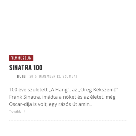
FILMMÚZEUM
SINATRA 100
HUJBI
2015. DECEMBER 12. SZOMBAT
100 éve született „A Hang”, az „Öreg Kékszemű”
Frank Sinatra, imádta a nőket és az életet, még
Oscar-díja is volt, egy rázós út amin...
Tovább