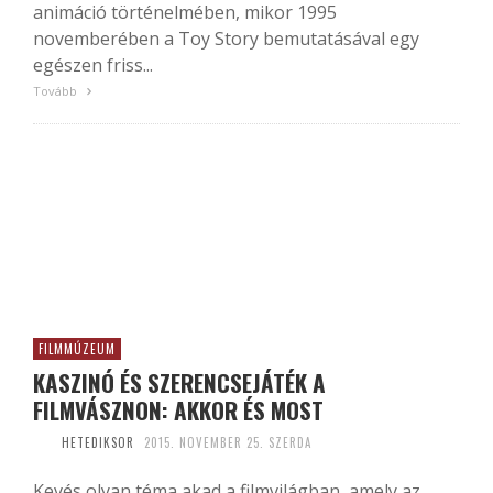
animáció történelmében, mikor 1995
novemberében a Toy Story bemutatásával egy
egészen friss...
Tovább
FILMMÚZEUM
KASZINÓ ÉS SZERENCSEJÁTÉK A
FILMVÁSZNON: AKKOR ÉS MOST
HETEDIKSOR
2015. NOVEMBER 25. SZERDA
Kevés olyan téma akad a filmvilágban, amely az