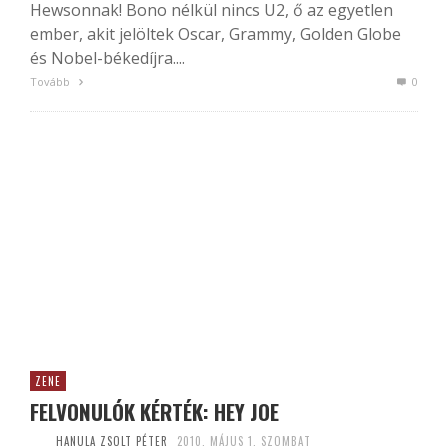
Hewsonnak! Bono nélkül nincs U2, ő az egyetlen
ember, akit jelöltek Oscar, Grammy, Golden Globe
és Nobel-békedíjra....
Tovább
0
ZENE
FELVONULÓK KÉRTÉK: HEY JOE
HANULA ZSOLT PÉTER
2010. MÁJUS 1. SZOMBAT