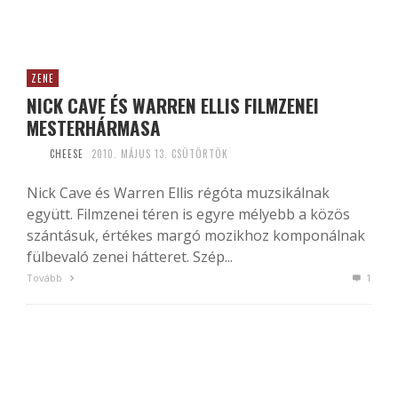
ZENE
NICK CAVE ÉS WARREN ELLIS FILMZENEI
MESTERHÁRMASA
CHEESE
2010. MÁJUS 13. CSÜTÖRTÖK
Nick Cave és Warren Ellis régóta muzsikálnak
együtt. Filmzenei téren is egyre mélyebb a közös
szántásuk, értékes margó mozikhoz komponálnak
fülbevaló zenei hátteret. Szép...
Tovább
1