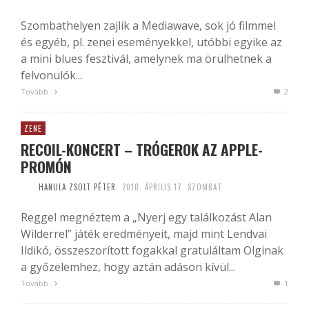
Szombathelyen zajlik a Mediawave, sok jó filmmel
és egyéb, pl. zenei eseményekkel, utóbbi egyike az
a mini blues fesztivál, amelynek ma örülhetnek a
felvonulók...
Tovább
2
ZENE
RECOIL-KONCERT – TRÓGEROK AZ APPLE-
PROMÓN
HANULA ZSOLT PÉTER
2010. ÁPRILIS 17. SZOMBAT
Reggel megnéztem a „Nyerj egy találkozást Alan
Wilderrel” játék eredményeit, majd mint Lendvai
Ildikó, összeszorított fogakkal gratuláltam Olginak
a győzelemhez, hogy aztán adáson kívül...
Tovább
1