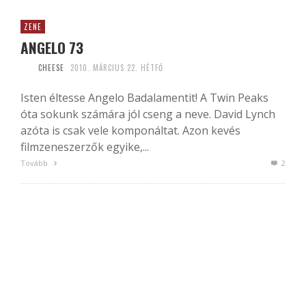
ZENE
ANGELO 73
CHEESE
2010. MÁRCIUS 22. HÉTFŐ
Isten éltesse Angelo Badalamentit! A Twin Peaks
óta sokunk számára jól cseng a neve. David Lynch
azóta is csak vele komponáltat. Azon kevés
filmzeneszerzők egyike,...
Tovább
2