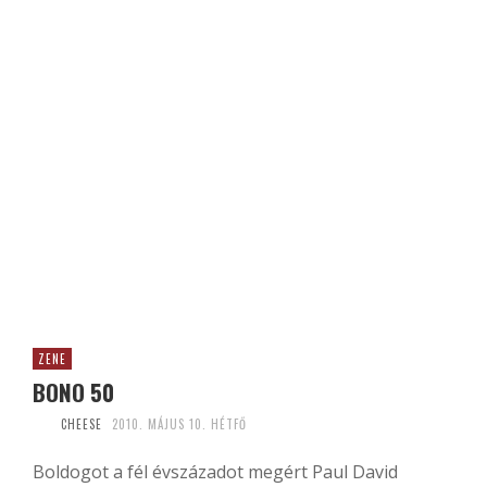
ZENE
BONO 50
CHEESE
2010. MÁJUS 10. HÉTFŐ
Boldogot a fél évszázadot megért Paul David