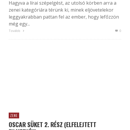
Hagyva a lírai szépelgést, az utolsó körben arra a
zenei kategóriára térünk ki, minek eljövetelekor
leggyakrabban pattan fel az ember, hogy lefőzzön
még egy...
Tovább
0
ZENE
OSCAR SÜKET 2. RÉSZ (ELFELEJTETT