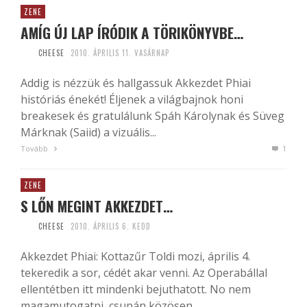
ZENE
AMÍG ÚJ LAP ÍRÓDIK A TÖRIKÖNYVBE…
CHEESE
2010. ÁPRILIS 11. VASÁRNAP
Addig is nézzük és hallgassuk Akkezdet Phiai
históriás énekét! Éljenek a világbajnok honi
breakesek és gratulálunk Spáh Károlynak és Süveg
Márknak (Saiid) a vizuális...
Tovább
1
ZENE
S LŐN MEGINT AKKEZDET…
CHEESE
2010. ÁPRILIS 6. KEDD
Akkezdet Phiai: Kottazűr Toldi mozi, április 4.
tekeredik a sor, cédét akar venni. Az Operabállal
ellentétben itt mindenki bejuthatott. No nem
magamutogatni, csupán közösen...