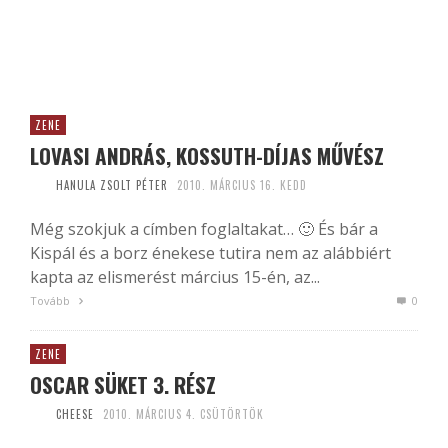
ZENE
LOVASI ANDRÁS, KOSSUTH-DÍJAS MŰVÉSZ
HANULA ZSOLT PÉTER
2010. MÁRCIUS 16. KEDD
Még szokjuk a címben foglaltakat… 🙂 És bár a
Kispál és a borz énekese tutira nem az alábbiért
kapta az elismerést március 15-én, az...
Tovább
0
ZENE
OSCAR SÜKET 3. RÉSZ
CHEESE
2010. MÁRCIUS 4. CSÜTÖRTÖK