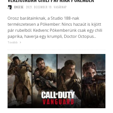
CHEESE
2021. DECEMBER 19. VASÁRNAP
Orosz barátainknak, a Studio 188-nak
természetesen a Pókember: Nincs hazaút is kijött
pár rubelból. Kedvenc Pókemberünk csak egy chili
paprika, haverja egy krumpli, Doctor Octopus...
Tovább