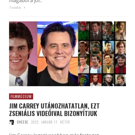
magából a jól...
Tovább
FILMMÚZEUM
JIM CARREY UTÁNOZHATATLAN, EZT
ZSENIÁLIS VIDEÓIVAL BIZONYÍTJUK
CHEESE
2022. JANUÁR 17. HÉTFŐ