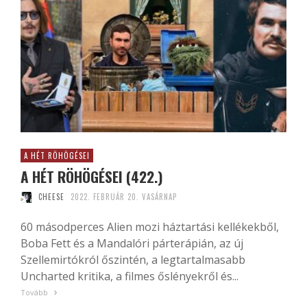
A HÉT RÖHÖGÉSEI
A HÉT RÖHÖGÉSEI (422.)
CHEESE
2022. FEBRUÁR 20. VASÁRNAP
60 másodperces Alien mozi háztartási kellékekből,
Boba Fett és a Mandalóri párterápián, az új
Szellemirtókról őszintén, a legtartalmasabb
Uncharted kritika, a filmes őslényekről és...
Tovább