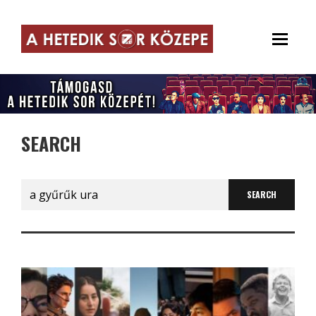
SEARCH
Search
for: