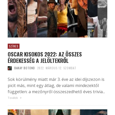
SZÍNES
OSCAR KISOKOS 2022: AZ ÖSSZES
ÉRDEKESSÉG A JELÖLTEKRŐL
BAKAY BOTOND
2022. MÁRCIUS 12. SZOMBAT
Sok körülmény miatt már 3. éve az idei díjszezon is
picit más, mint egy átlag, de valami mindezektől
független: a mezőnyről összeszedhető éves trivia...
Tovább