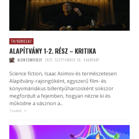
TV/SOROZAT
ALAPÍTVÁNY 1-2. RÉSZ – KRITIKA
ALONZOMOSELY
2021. SZEPTEMBER 26. VASÁRNAP
Science fiction, Isaac Asimov és természetesen
Alapítvány-rajongóként, egyszerű film- és
könyvmániákus billentyűharcosként sokszor
megfordult a fejemben, hogyan nézne ki és
működne a vásznon a...
Tovább