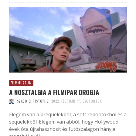
FILMMÚZEUM
A NOSZTALGIA A FILMIPAR DROGJA
SZABÓ CHRISTOPHE
2022. FEBRUÁR 17. CSÜTÖRTÖK
Elegem van a prequelekből, a soft rebootokból és a
sequelekből. Elegem van abból, hogy Hollywood
évek óta újrahasznosít és futószalagon hányja