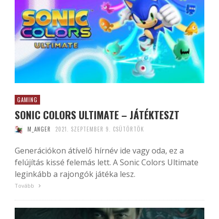
GAMING
SONIC COLORS ULTIMATE – JÁTÉKTESZT
M_ANGER
2021. SZEPTEMBER 9. CSÜTÖRTÖK
Generációkon átívelő hírnév ide vagy oda, ez a
felújítás kissé felemás lett. A Sonic Colors Ultimate
leginkább a rajongók játéka lesz.
Tovább