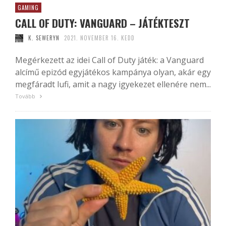
GAMING
CALL OF DUTY: VANGUARD – JÁTÉKTESZT
K. SEWERYN
2021. NOVEMBER 16. KEDD
Megérkezett az idei Call of Duty játék: a Vanguard
alcímű epizód egyjátékos kampánya olyan, akár egy
megfáradt lufi, amit a nagy igyekezet ellenére nem...
Tovább