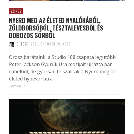
SZÍNES
NYERD MEG AZ ÉLETED NYALÓKÁBÓL,
ZÖLDBORSÓBÓL, TÉSZTALEVESBŐL ÉS
DOBOZOS SÖRBŐL
CHEESE
2021. OKTÓBER 19. KEDD
Orosz barátaink, a Studio 188 csapata legutóbb
Peter Jackson Gyűrűk Ura mozijait újrázta pár
rubelből, de gyorsan felszálltak a Nyerd meg az
életed hypevonatra...
Tovább