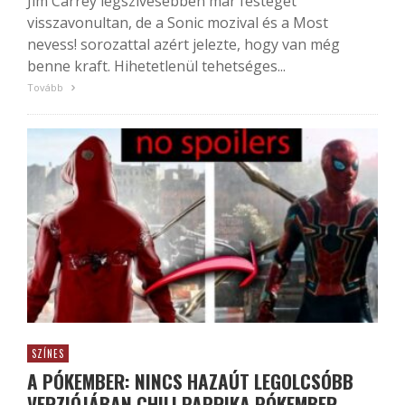
Jim Carrey legszívesebben már festeget
visszavonultan, de a Sonic mozival és a Most
nevess! sorozattal azért jelezte, hogy van még
benne kraft. Hihetetlenül tehetséges...
Tovább
SZÍNES
A PÓKEMBER: NINCS HAZAÚT LEGOLCSÓBB
VERZIÓJÁBAN CHILI PAPRIKA PÓKEMBER