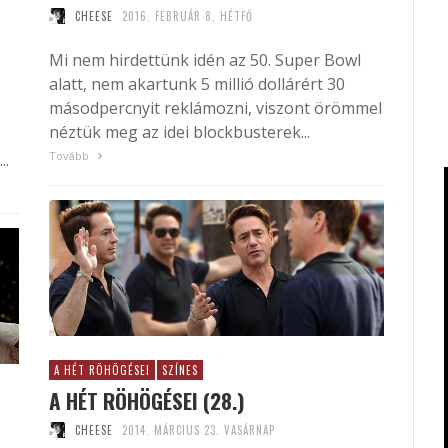
CHEESE
2016. FEBRUÁR 8. HÉTFŐ
Mi nem hirdettünk idén az 50. Super Bowl
alatt, nem akartunk 5 millió dollárért 30
másodpercnyit reklámozni, viszont örömmel
néztük meg az idei blockbusterek...
Tovább
..
A HÉT RÖHÖGÉSEI
SZÍNES
A HÉT RÖHÖGÉSEI (28.)
CHEESE
2014. MÁRCIUS 23. VASÁRNAP