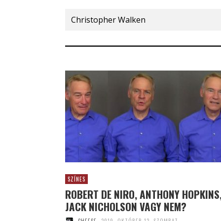
Search
for:
SZÍNES
ROBERT DE NIRO, ANTHONY HOPKINS
JACK NICHOLSON VAGY NEM?