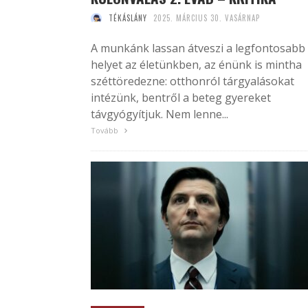
TÉKÁSLÁNY
2025. MÁRCIUS 30. VASÁRNAP
A munkánk lassan átveszi a legfontosabb
helyet az életünkben, az énünk is mintha
széttöredezne: otthonról tárgyalásokat
intézünk, bentről a beteg gyereket
távgyógyítjuk. Nem lenne...
Tovább