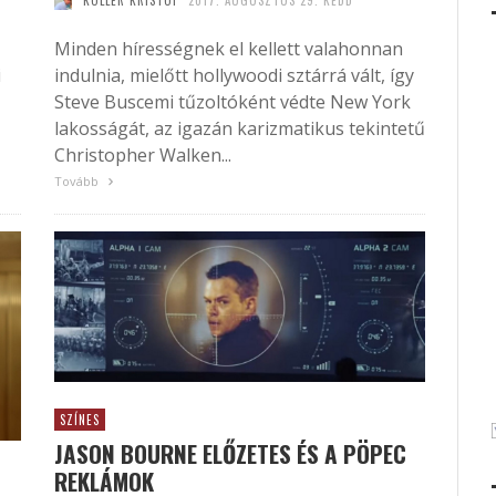
KÖLLER KRISTÓF
2017. AUGUSZTUS 29. KEDD
Minden hírességnek el kellett valahonnan
i
indulnia, mielőtt hollywoodi sztárrá vált, így
Steve Buscemi tűzoltóként védte New York
lakosságát, az igazán karizmatikus tekintetű
Christopher Walken...
Tovább
SZÍNES
JASON BOURNE ELŐZETES ÉS A PÖPEC
REKLÁMOK