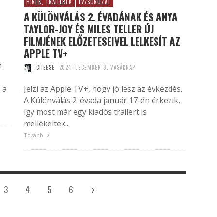
HÍREK, TRAILEREK
TV/SOROZAT
A KÜLÖNVÁLÁS 2. ÉVADÁNAK ÉS ANYA
TAYLOR-JOY ÉS MILES TELLER ÚJ
FILMJÉNEK ELŐZETESEIVEL LELKESÍT AZ
APPLE TV+
e
CHEESE
2024. DECEMBER 8. VASÁRNAP
 a
Jelzi az Apple TV+, hogy jó lesz az évkezdés.
A Különválás 2. évada január 17-én érkezik,
így most már egy kiadós trailert is
mellékeltek...
Tovább
3
4
5
6