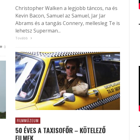
Christopher Walken a legjobb táncos, na és
Kevin Bacon, Samuel az Samuel, Jar Jar
Abrams és a tangás Connery, mellesleg Te is
lehetsz Superman...
Tovább
0
FILMMÚZEUM
50 ÉVES A TAXISOFŐR – KÖTELEZŐ
FILMEK