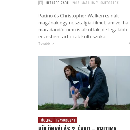
HERCZEG ZSÓFI
2013. MÁRCIUS 7. CSÜTÖRTÖK
Pacino és Christopher Walken csinált
magának egy nosztalgia-filmet, amivel ha
maradandót nem is alkottak, de legalább
edzésben tartották kultuszukat.
Tovább
FŐOLDAL
TV/SOROZAT
KÜLÖNVÁLÁS 2. ÉVAD – KRITIKA