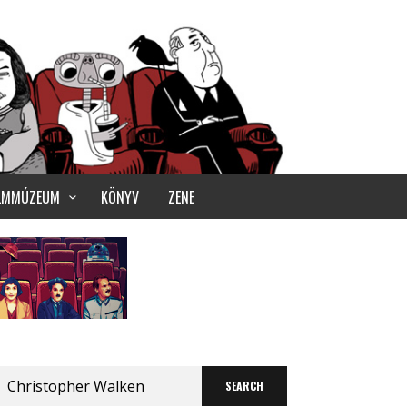
ILMMÚZEUM
KÖNYV
ZENE
Search
for: