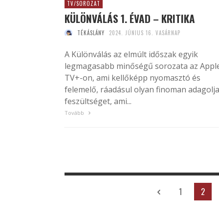
TV/SOROZAT
KÜLÖNVÁLÁS 1. ÉVAD – KRITIKA
TÉKÁSLÁNY
2024. JÚNIUS 16. VASÁRNAP
A Különválás az elmúlt időszak egyik
legmagasabb minőségű sorozata az Appl
TV+-on, ami kellőképp nyomasztó és
felemelő, ráadásul olyan finoman adagolja
feszültséget, ami...
Tovább
1
2