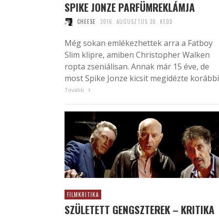
SPIKE JONZE PARFÜMREKLÁMJA
CHEESE
2016. AUGUSZTUS 30. KEDD
Még sokan emlékezhettek arra a Fatboy
Slim klipre, amiben Christopher Walken
ropta zseniálisan. Annak már 15 éve, de
most Spike Jonze kicsit megidézte korábbi.
Tovább
FILMKRITIKA
SZÜLETETT GENGSZTEREK – KRITIKA