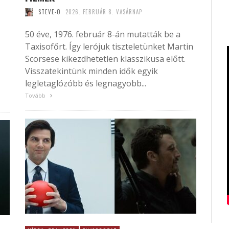
STEVE-O
2026. FEBRUÁR 8. VASÁRNAP
50 éve, 1976. február 8-án mutatták be a
Taxisofőrt. Így lerójuk tiszteletünket Martin
Scorsese kikezdhetetlen klasszikusa előtt.
Visszatekintünk minden idők egyik
legletaglózóbb és legnagyobb...
Tovább