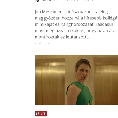
CHEESE
2019. OKTÓBER 12. SZOMBAT
Jim Meskimen színész/parodista elég
meggyőzően hozza nála híresebb kollégá
mimikáját és hanghordozását, ráadásul
most még azzal a trükkel, hogy az arcára
montírozták az leutánzott...
Tovább
SZÍNES