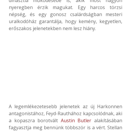
dinasztia működésébe is, akik most nagyon
nyeregben érzik magukat. Egy harcos törzsi
népség, és egy gonosz csalárdságban mesteri
uralkodóház garantálja, hogy kemény, kegyetlen,
erőszakos jelenetekben nem lesz hiány.
A legemlékezetesebb jelenetek az új Harkonnen
antagonistához, Feyd-Rauthához kapcsolódnak, aki
a kopaszra borotvált
Austin Butler
alakításában
fagyasztja meg bennünk többször is a vért. Stellan