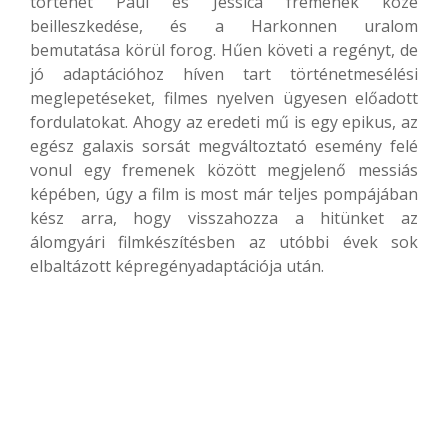
történet Paul és Jessica fremenek közé
beilleszkedése, és a Harkonnen uralom
bemutatása körül forog. Hűen követi a regényt, de
jó adaptációhoz híven tart történetmesélési
meglepetéseket, filmes nyelven ügyesen előadott
fordulatokat. Ahogy az eredeti mű is egy epikus, az
egész galaxis sorsát megváltoztató esemény felé
vonul egy fremenek között megjelenő messiás
képében, úgy a film is most már teljes pompájában
kész arra, hogy visszahozza a hitünket az
álomgyári filmkészítésben az utóbbi évek sok
elbaltázott képregényadaptációja után.