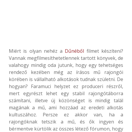
Miért is olyan nehéz a
Dűnéből
filmet készíteni?
Vannak megfilmesíthetetlennek tartott könyvek, de
valahogy mindig oda jutunk, hogy egy tehetséges
rendező kezében még az írásos mű rajongói
körében is vállalható alkotások tudnak születni. De
hogyan? Faramuci helyzet ez produceri részről,
mert egyrészt lehet egy stabil rajongótáborra
számítani, illetve új közönséget is mindig talál
magának a mű, ami hozzáad az eredeti alkotás
kultuszához. Persze ez akkor van, ha a
rajongóknak tetszik a mű, és ők ingyen és
bérmentve kürtölik az összes létező fórumon, hogy