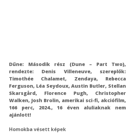
Dűne: Második rész (Dune – Part Two),
rendezte: Denis Villeneuve, szereplők:
Timothée Chalamet, Zendaya, Rebecca
Ferguson,
Léa Seydoux
,
Austin Butler
,
Stellan
Skarsgård
,
Florence Pugh,
Christopher
Walken
, Josh Brolin, amerikai sci-fi, akciófilm,
166 perc, 2024., 16 éven aluliaknak nem
ajánlott!
Homokba vésett képek