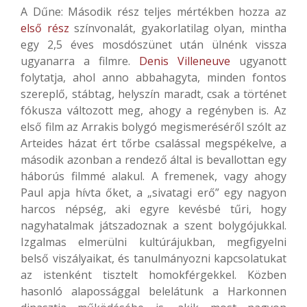
A Dűne: Második rész teljes mértékben hozza az
első rész
színvonalát, gyakorlatilag olyan, mintha
egy 2,5 éves mosdószünet után ülnénk vissza
ugyanarra a filmre.
Denis Villeneuve
ugyanott
folytatja, ahol anno abbahagyta, minden fontos
szereplő, stábtag, helyszín maradt, csak a történet
fókusza változott meg, ahogy a regényben is. Az
első film az Arrakis bolygó megismeréséről szólt az
Arteides házat ért tőrbe csalással megspékelve, a
második azonban a rendező által is bevallottan egy
háborús filmmé alakul. A fremenek, vagy ahogy
Paul apja hívta őket, a „sivatagi erő” egy nagyon
harcos népség, aki egyre kevésbé tűri, hogy
nagyhatalmak játszadoznak a szent bolygójukkal.
Izgalmas elmerülni kultúrájukban, megfigyelni
belső viszályaikat, és tanulmányozni kapcsolatukat
az istenként tisztelt homokférgekkel. Közben
hasonló alapossággal belelátunk a Harkonnen