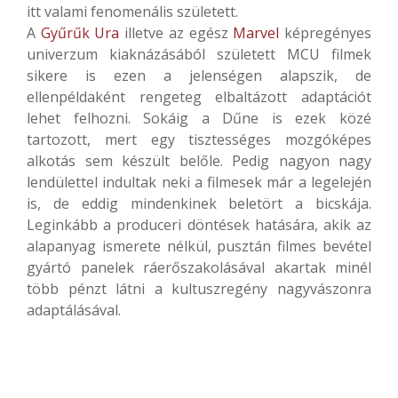
itt valami fenomenális született.
A
Gyűrűk Ura
illetve az egész
Marvel
képregényes
univerzum kiaknázásából született MCU filmek
sikere is ezen a jelenségen alapszik, de
ellenpéldaként rengeteg elbaltázott adaptációt
lehet felhozni. Sokáig a Dűne is ezek közé
tartozott, mert egy tisztességes mozgóképes
alkotás sem készült belőle. Pedig nagyon nagy
lendülettel indultak neki a filmesek már a legelején
is, de eddig mindenkinek beletört a bicskája.
Leginkább a produceri döntések hatására, akik az
alapanyag ismerete nélkül, pusztán filmes bevétel
gyártó panelek ráerőszakolásával akartak minél
több pénzt látni a kultuszregény nagyvászonra
adaptálásával.