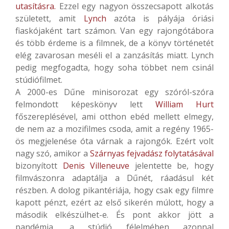
utasításra.
Ezzel egy nagyon összecsapott alkotás
született, amit
Lynch
azóta is pályája óriási
fiaskójaként tart számon. Van egy rajongótábora
és több érdeme is a filmnek, de a könyv történetét
elég zavarosan meséli el a zanzásítás miatt. Lynch
pedig megfogadta, hogy soha többet nem csinál
stúdiófilmet.
A 2000-es Dűne minisorozat egy szóról-szóra
felmondott képeskönyv lett
William Hurt
főszereplésével, ami otthon ebéd mellett elmegy,
de nem az a mozifilmes csoda, amit a regény 1965-
ös megjelenése óta várnak a rajongók. Ezért volt
nagy szó, amikor a
Szárnyas fejvadász folytatásával
bizonyított
Denis Villeneuve
jelentette be, hogy
filmvászonra adaptálja a Dűnét, ráadásul két
részben. A dolog pikantériája, hogy csak egy filmre
kapott pénzt, ezért az első sikerén múlott, hogy a
második elkészülhet-e. És pont akkor jött a
pandémia, a stúdió félelmében azonnal