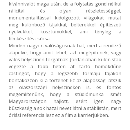
kívánnivalót maga után, de a folytatás gond nélkül
rálicitál, és olyan részletességgel,
monumentalitással kidolgozott világokat mutat
meg különböző tájakkal, belterekkel, építészeti
nyelvekkel, kosztümökkel, ami tényleg a
filmkészítés csúcsa.
Minden nagyon valóságosnak hat, mert a rendező
alapelve, hogy amit lehet, azt megépítenek, vagy
valós helyszínen forgatnak. Jordániában külön stáb
végezte a több héten át tartó homokdűne
castingot, hogy a legszebb formájú tájakon
bontakozzon ki a történet. Ez az alaposság látszik
az olaszországi helyszíneken is, és fontos
megemlítenünk, hogy a stúdiómunka ismét
Magyarországon hajlott, ezért igen nagy
büszkeség a sok hazai nevet látni a stáblistán, mert
óriási referencia lesz ez a film a karrierjükben.