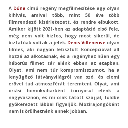
A
Dűne
című regény megfilmesítése egy olyan
kihívás, amivel több, mint 50 éve több
filmrendező kísérletezett, és rendre elbukott.
Amikor kijött 2021-ben az adaptáció első fele,
még nem volt biztos, hogy most sikerül, de
biztatóak voltak a jelek.
Denis Villeneuve
olyan
filmes, aki nagyon letisztult koncepcióval áll
hozzá az alkotásnak, és a regényhez hűen egy
háborús filmet tár elénk ebben az etapban.
Olyat, ami nem tűr kompromisszumot, ha a
lenyűgöző látványvilágról van szó, és elemi
erővel tud atmoszférát teremteni. Olyat, ami
óriási homokviharként tornyosul elénk a
nagyvásznon, és mi csak tátott szájjal, földbe
gyökerezett lábbal figyeljük. Mozirajongóként
nem is örülhetnénk ennek jobban.