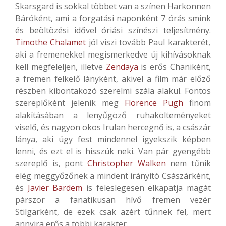
Skarsgard is sokkal többet van a színen Harkonnen
Báróként, ami a forgatási naponként 7 órás smink
és beöltözési idővel óriási színészi teljesítmény.
Timothe Chalamet
jól viszi tovább Paul karakterét,
aki a fremenekkel megismerkedve új kihívásoknak
kell megfeleljen, illetve
Zendaya
is erős Chaniként,
a fremen felkelő lányként, akivel a film már előző
részben kibontakozó szerelmi szála alakul. Fontos
szereplőként jelenik meg
Florence Pugh
finom
alakításában a lenyűgöző ruhakölteményeket
viselő, és nagyon okos Irulan hercegnő is, a császár
lánya, aki úgy fest mindennel igyekszik képben
lenni, és ezt el is hisszük neki. Van pár gyengébb
szereplő is, pont
Christopher Walken
nem tűnik
elég meggyőzőnek a mindent irányító Császárként,
és
Javier Bardem
is feleslegesen elkapatja magát
párszor a fanatikusan hívő fremen vezér
Stilgarként, de ezek csak azért tűnnek fel, mert
annyira erős a többi karakter.