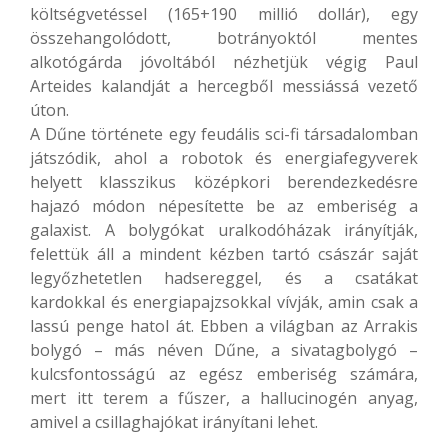
költségvetéssel (165+190 millió dollár), egy
összehangolódott, botrányoktól mentes
alkotógárda jóvoltából nézhetjük végig Paul
Arteides kalandját a hercegből messiássá vezető
úton.
A Dűne története egy feudális sci-fi társadalomban
játszódik, ahol a robotok és energiafegyverek
helyett klasszikus középkori berendezkedésre
hajazó módon népesítette be az emberiség a
galaxist. A bolygókat uralkodóházak irányítják,
felettük áll a mindent kézben tartó császár saját
legyőzhetetlen hadsereggel, és a csatákat
kardokkal és energiapajzsokkal vívják, amin csak a
lassú penge hatol át. Ebben a világban az Arrakis
bolygó – más néven Dűne, a sivatagbolygó –
kulcsfontosságú az egész emberiség számára,
mert itt terem a fűszer, a hallucinogén anyag,
amivel a csillaghajókat irányítani lehet.