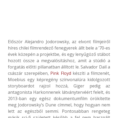
Először Alejandro Jodorowsky, az elvont filmjeiről
híres chilei filmrendező fenegyerek állt bele a ’70-es
évek közepén a projektbe, és egy lenyűgöző stábot
hozott össze a megvalósításhoz, amit a stúdió a
forgatás előtti pillanatban állított le. Salvador Dalí a
császár szerepében,
Pink Floyd
készíti a filmzenét,
Moebius egy képregény színvonalúra kidolgozott
storyboardot rajzol hozzá, Giger pedig az
antagonista Harkonnenek látványtervéért felelt, és
2013-ban egy egész dokumentumfilm örökítette
meg Jodorowsky’s Dune címmel, hogy hogyan nem
lett az egészből semmi. Pontosabban rengeteg
másik sci-fi született később a fel nem használt