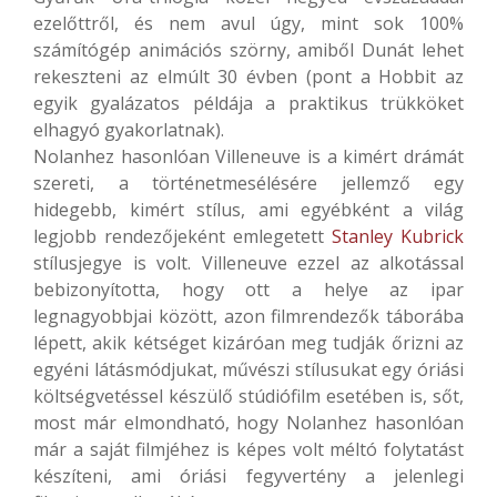
ezelőttről, és nem avul úgy, mint sok 100%
számítógép animációs szörny, amiből Dunát lehet
rekeszteni az elmúlt 30 évben (pont a Hobbit az
egyik gyalázatos példája a praktikus trükköket
elhagyó gyakorlatnak).
Nolanhez hasonlóan Villeneuve is a kimért drámát
szereti, a történetmesélésére jellemző egy
hidegebb, kimért stílus, ami egyébként a világ
legjobb rendezőjeként emlegetett
Stanley Kubrick
stílusjegye is volt. Villeneuve ezzel az alkotással
bebizonyította, hogy ott a helye az ipar
legnagyobbjai között, azon filmrendezők táborába
lépett, akik kétséget kizáróan meg tudják őrizni az
egyéni látásmódjukat, művészi stílusukat egy óriási
költségvetéssel készülő stúdiófilm esetében is, sőt,
most már elmondható, hogy Nolanhez hasonlóan
már a saját filmjéhez is képes volt méltó folytatást
készíteni, ami óriási fegyvertény a jelenlegi