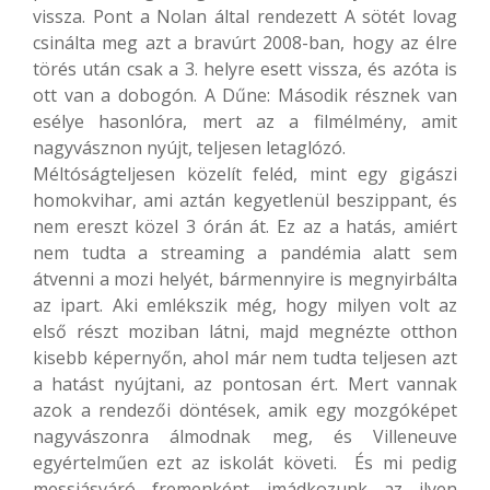
vissza. Pont a Nolan által rendezett A sötét lovag
csinálta meg azt a bravúrt 2008-ban, hogy az élre
törés után csak a 3. helyre esett vissza, és azóta is
ott van a dobogón. A Dűne: Második résznek van
esélye hasonlóra, mert az a filmélmény, amit
nagyvásznon nyújt, teljesen letaglózó.
Méltóságteljesen közelít feléd, mint egy gigászi
homokvihar, ami aztán kegyetlenül beszippant, és
nem ereszt közel 3 órán át. Ez az a hatás, amiért
nem tudta a streaming a pandémia alatt sem
átvenni a mozi helyét, bármennyire is megnyirbálta
az ipart. Aki emlékszik még, hogy milyen volt az
első részt moziban látni, majd megnézte otthon
kisebb képernyőn, ahol már nem tudta teljesen azt
a hatást nyújtani, az pontosan ért. Mert vannak
azok a rendezői döntések, amik egy mozgóképet
nagyvászonra álmodnak meg, és Villeneuve
egyértelműen ezt az iskolát követi. És mi pedig
messiásváró fremenként imádkozunk az ilyen