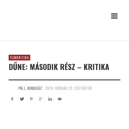
FILMKRITIKA
DŰNE: MÁSODIK RÉSZ – KRITIKA
PÁL L. BENDEGÚZ
2024. FEBRUÁR 29. CSÜTÖRTÖK