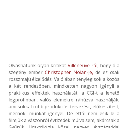
Olvashatunk olyan kritikát
Villeneuve-ről
, hogy ő a
szegény ember
Christopher Nolan-je,
de ez csak
rosszmájú élcelődés. Valójában tényleg sok a közös
a két rendezőben, mindketten nagyon igényli a
praktikus effektek használatát, a CGI-t a lehető
legprofibban, valós elemekre ráhúzva használják,
ami sokkal több produkciós tervezést, előkészítést,
mérnöki munkát igényel. De ettől nem esik le a
filmjük a vászonról évtizedek múlva sem, akárcsak a
Gyűrűk Ura-trilógia közel negyed évszázaddal