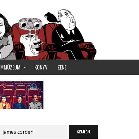
ILMMÚZEUM
KÖNYV
ZENE
Search
for: