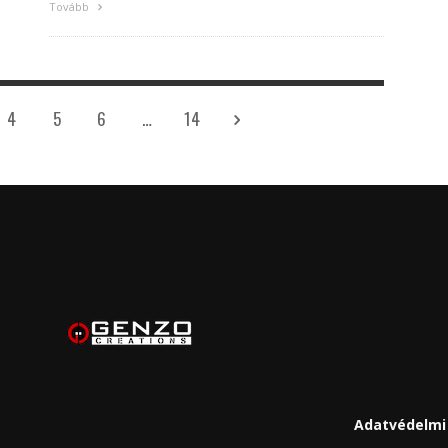
Tovább
4
5
6
…
14
Adatvédelmi 