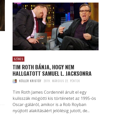
SZÍNES
TIM ROTH BÁNJA, HOGY NEM
HALLGATOTT SAMUEL L. JACKSONRA
KÖLLER KRISTÓF
2019. MÁRCIUS 22. PÉNTEK
Tim Roth James Cordennél árult el egy
kulisszák mögötti kis történetet az 1995-ös
Oscar-gáláról, amikor is a Rob Royban
nyújtott alakításáért jelölésig jutott, de...