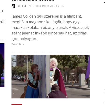
CHEESE
2019. DECEMBER 20. PÉNTEK
án
James Corden (aki szerepel is a filmben),
zül
meghívta magához kollégáit, hogy egy
macskaiskolában bizonyítsanak. A viccesnek
szánt jelenet inkább kínosnak hat, az óriás
gombolyagon...
Tovább