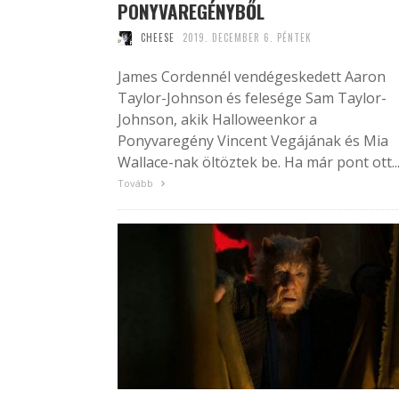
PONYVAREGÉNYBŐL
CHEESE
2019. DECEMBER 6. PÉNTEK
James Cordennél vendégeskedett Aaron
Taylor-Johnson és felesége Sam Taylor-
Johnson, akik Halloweenkor a
Ponyvaregény Vincent Vegájának és Mia
Wallace-nak öltöztek be. Ha már pont ott..
Tovább