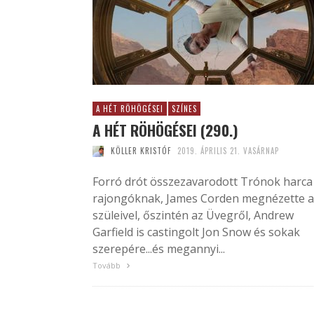
A HÉT RÖHÖGÉSEI
SZÍNES
A HÉT RÖHÖGÉSEI (290.)
KÖLLER KRISTÓF
2019. ÁPRILIS 21. VASÁRNAP
Forró drót összezavarodott Trónok harca
rajongóknak, James Corden megnézette a
szüleivel, őszintén az Üvegről, Andrew
Garfield is castingolt Jon Snow és sokak
szerepére...és megannyi...
Tovább