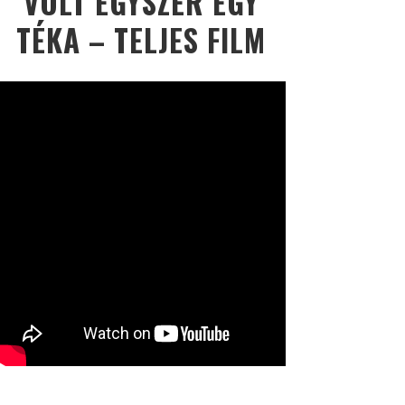
VOLT EGYSZER EGY
TÉKA – TELJES FILM