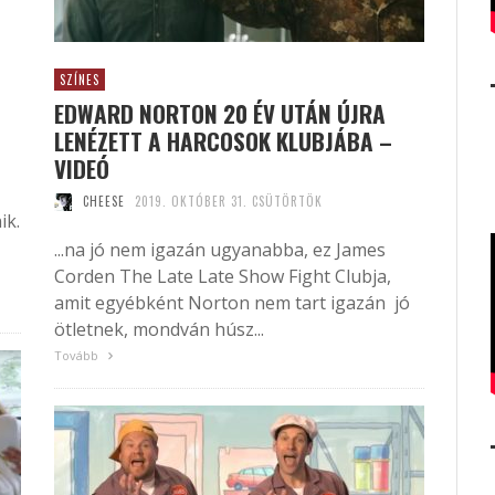
SZÍNES
EDWARD NORTON 20 ÉV UTÁN ÚJRA
LENÉZETT A HARCOSOK KLUBJÁBA –
VIDEÓ
CHEESE
2019. OKTÓBER 31. CSÜTÖRTÖK
ik.
...na jó nem igazán ugyanabba, ez James
Corden The Late Late Show Fight Clubja,
amit egyébként Norton nem tart igazán jó
ötletnek, mondván húsz...
Tovább