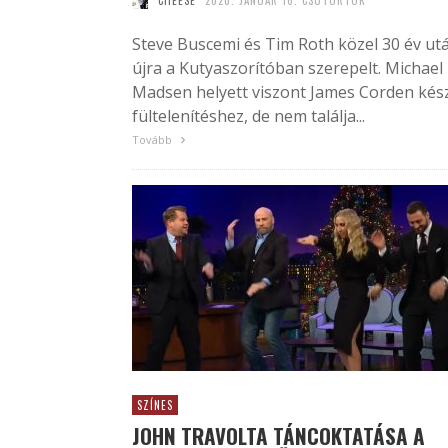
CHEESE
2020. JANUÁR 16. CSÜTÖRTÖK
Steve Buscemi és Tim Roth közel 30 év ut
újra a Kutyaszorítóban szerepelt. Michael
Madsen helyett viszont James Corden kés
fültelenítéshez, de nem találja...
Tovább
SZÍNES
JOHN TRAVOLTA TÁNCOKTATÁSA A