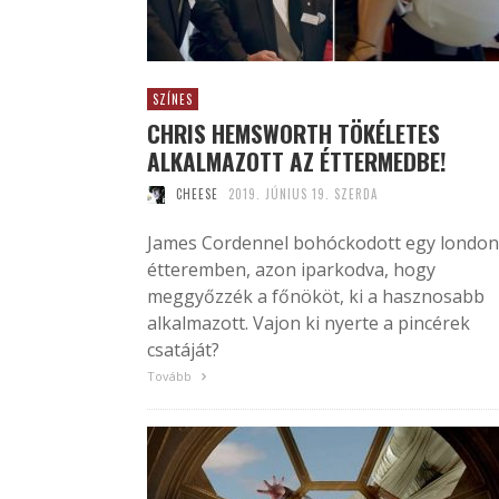
SZÍNES
CHRIS HEMSWORTH TÖKÉLETES
ALKALMAZOTT AZ ÉTTERMEDBE!
CHEESE
2019. JÚNIUS 19. SZERDA
James Cordennel bohóckodott egy london
étteremben, azon iparkodva, hogy
meggyőzzék a főnököt, ki a hasznosabb
alkalmazott. Vajon ki nyerte a pincérek
csatáját?
Tovább