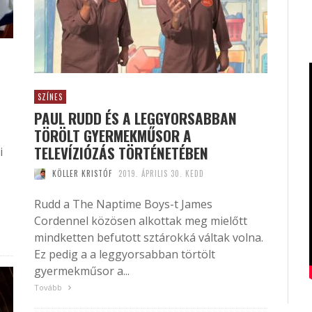
SZÍNES
PAUL RUDD ÉS A LEGGYORSABBAN
TÖRÖLT GYERMEKMŰSOR A
TELEVÍZIÓZÁS TÖRTÉNETÉBEN
i
KÖLLER KRISTÓF
2019. ÁPRILIS 30. KEDD
Rudd a The Naptime Boys-t James
Cordennel közösen alkottak meg mielőtt
mindketten befutott sztárokká váltak volna.
Ez pedig a a leggyorsabban törtölt
gyermekműsor a...
Tovább