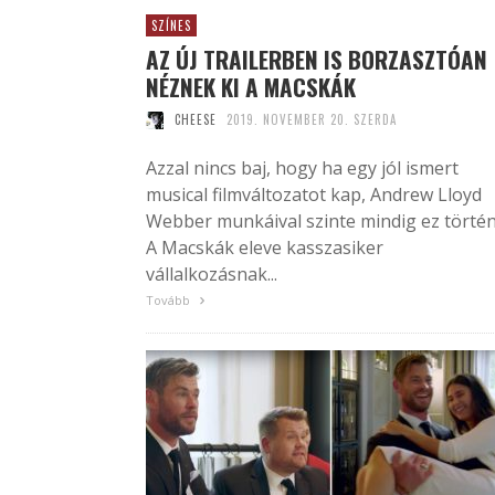
SZÍNES
AZ ÚJ TRAILERBEN IS BORZASZTÓAN
NÉZNEK KI A MACSKÁK
CHEESE
2019. NOVEMBER 20. SZERDA
Azzal nincs baj, hogy ha egy jól ismert
musical filmváltozatot kap, Andrew Lloyd
Webber munkáival szinte mindig ez történ
A Macskák eleve kasszasiker
vállalkozásnak...
Tovább