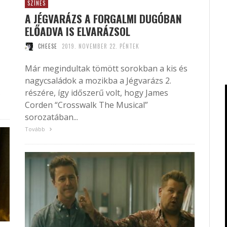
SZÍNES
A JÉGVARÁZS A FORGALMI DUGÓBAN
ELŐADVA IS ELVARÁZSOL
CHEESE
2019. NOVEMBER 22. PÉNTEK
Már megindultak tömött sorokban a kis és
nagycsaládok a mozikba a Jégvarázs 2.
.
részére, így időszerű volt, hogy James
Corden “Crosswalk The Musical”
sorozatában...
Tovább