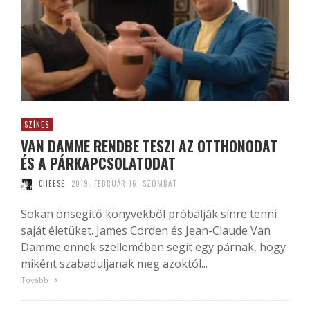
SZÍNES
VAN DAMME RENDBE TESZI AZ OTTHONODAT
ÉS A PÁRKAPCSOLATODAT
CHEESE
2019. FEBRUÁR 16. SZOMBAT
Sokan önsegítő könyvekből próbálják sínre tenni
saját életüket. James Corden és Jean-Claude Van
Damme ennek szellemében segít egy párnak, hogy
miként szabaduljanak meg azoktól...
Tovább