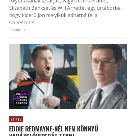
folytatásának sztárjait, vagyis Chris Prattet,
Elizabeth Bankset és Will Arnettet egy űrtáborba,
hogy kiderüljön melyikük adhatná fel a
színészetet...
Tovább
SZÍNES
EDDIE REDMAYNE-NÉL NEM KÖNNYŰ