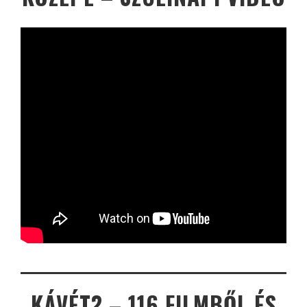
KÁVÉT? – 116 FILMBŐL ÉS