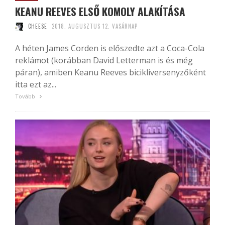
KEANU REEVES ELSŐ KOMOLY ALAKÍTÁSA
CHEESE
2018. AUGUSZTUS 12. VASÁRNAP
A héten James Corden is előszedte azt a Coca-Cola
reklámot (korábban David Letterman is és még
páran), amiben Keanu Reeves bicikliversenyzőként
itta ezt az...
Tovább