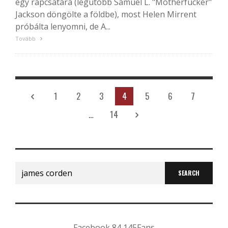
egy rapcsatára (legutóbb Samuel L. "Motherfucker"
Jackson döngölte a földbe), most Helen Mirrent
próbálta lenyomni, de A...
Tovább
1
2
3
4
5
6
7
…
14
Search
for:
Facebook
84,145
Fans