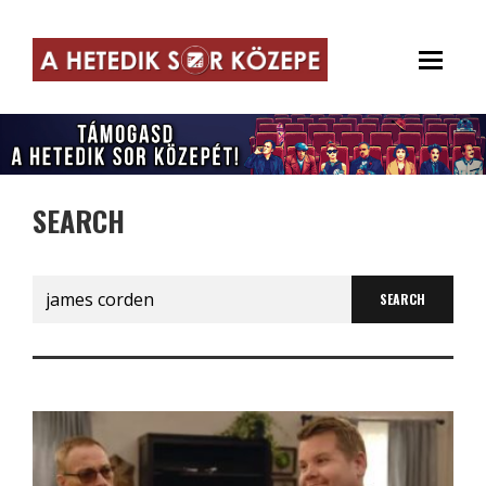
SEARCH
Search
for: