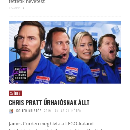
tettetik nevetést.
Tovább
SZÍNES
CHRIS PRATT ŰRHAJÓSNAK ÁLLT
KÖLLER KRISTÓF
2019. JANUÁR 21. HÉTFŐ
James Corden meghívta a LEGO-kaland