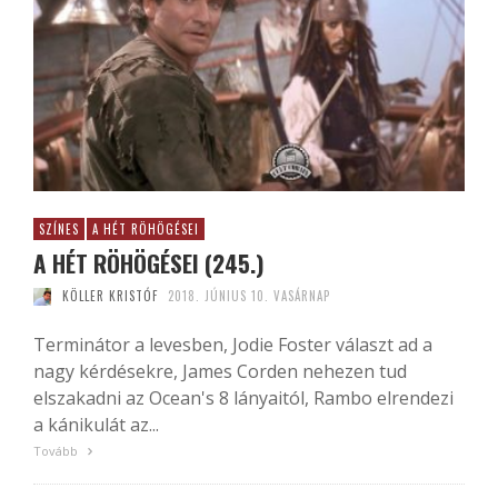
SZÍNES
A HÉT RÖHÖGÉSEI
A HÉT RÖHÖGÉSEI (245.)
KÖLLER KRISTÓF
2018. JÚNIUS 10. VASÁRNAP
Terminátor a levesben, Jodie Foster választ ad a
nagy kérdésekre, James Corden nehezen tud
elszakadni az Ocean's 8 lányaitól, Rambo elrendezi
a kánikulát az...
Tovább