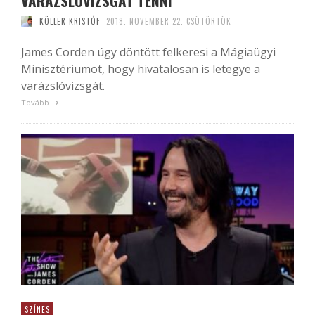
VARÁZSLÓVIZSGÁT TENNI
KÖLLER KRISTÓF
2018. NOVEMBER 22. CSÜTÖRTÖK
James Corden úgy döntött felkeresi a Mágiaügyi
Minisztériumot, hogy hivatalosan is letegye a
varázslóvizsgát.
Tovább
SZÍNES