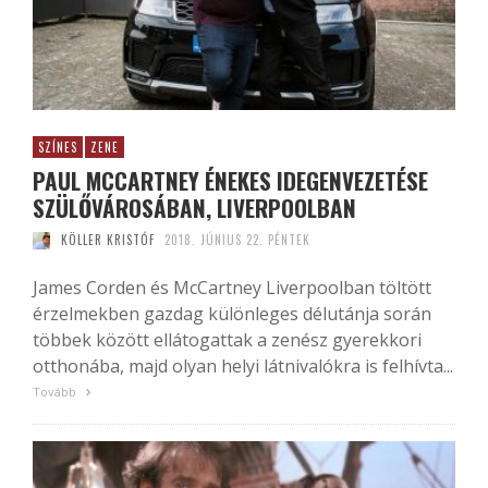
SZÍNES
ZENE
PAUL MCCARTNEY ÉNEKES IDEGENVEZETÉSE
SZÜLŐVÁROSÁBAN, LIVERPOOLBAN
KÖLLER KRISTÓF
2018. JÚNIUS 22. PÉNTEK
James Corden és McCartney Liverpoolban töltött
érzelmekben gazdag különleges délutánja során
többek között ellátogattak a zenész gyerekkori
otthonába, majd olyan helyi látnivalókra is felhívta...
Tovább