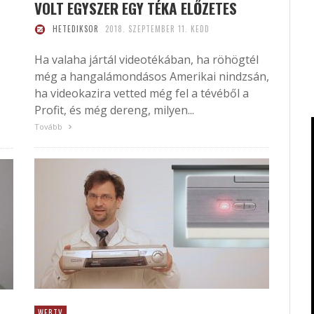
VOLT EGYSZER EGY TÉKA ELŐZETES
HETEDIKSOR
2018. SZEPTEMBER 11. KEDD
Ha valaha jártál videotékában, ha röhögtél
még a hangalámondásos Amerikai nindzsán,
ha videokazira vetted még fel a tévéből a
Profit, és még dereng, milyen...
Tovább
WEBTV