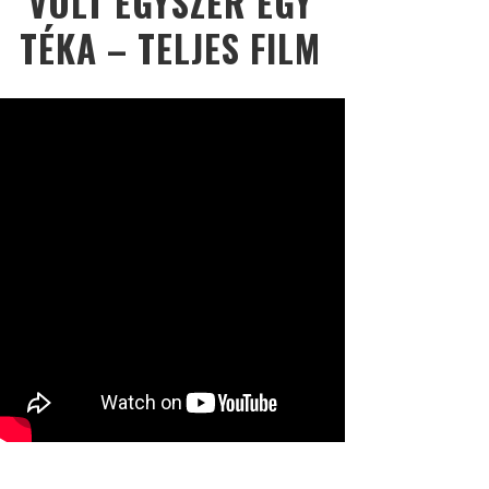
VOLT EGYSZER EGY
TÉKA – TELJES FILM