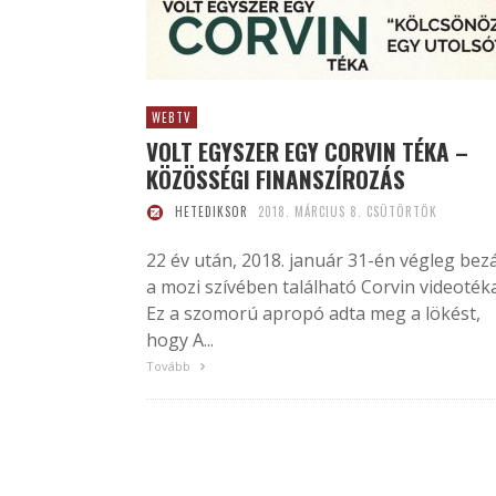
WEBTV
VOLT EGYSZER EGY CORVIN TÉKA –
KÖZÖSSÉGI FINANSZÍROZÁS
HETEDIKSOR
2018. MÁRCIUS 8. CSÜTÖRTÖK
22 év után, 2018. január 31-én végleg bez
a mozi szívében található Corvin videotéka
Ez a szomorú apropó adta meg a lökést,
hogy A...
Tovább