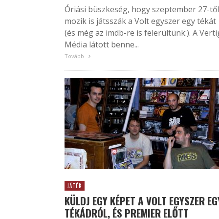
Óriási büszkeség, hogy szeptember 27-től
mozik is játsszák a Volt egyszer egy tékát
(és még az imdb-re is felerültünk:). A Vert
Média látott benne...
Tovább
JÁTÉK
KÜLDJ EGY KÉPET A VOLT EGYSZER EG
TÉKÁDRÓL, ÉS PREMIER ELŐTT