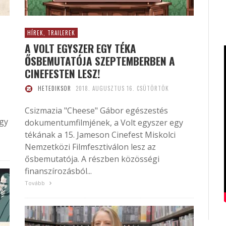
HÍREK, TRAILEREK
A VOLT EGYSZER EGY TÉKA
ŐSBEMUTATÓJA SZEPTEMBERBEN A
CINEFESTEN LESZ!
HETEDIKSOR
2018. AUGUSZTUS 16. CSÜTÖRTÖK
Csizmazia "Cheese" Gábor egészestés
egy
dokumentumfilmjének, a Volt egyszer egy
tékának a 15. Jameson Cinefest Miskolci
Nemzetközi Filmfesztiválon lesz az
ősbemutatója. A részben közösségi
finanszírozásból...
Tovább