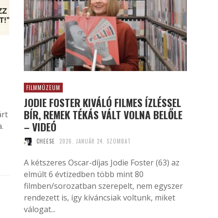
FILMMÚZEUM
JODIE FOSTER KIVÁLÓ FILMES ÍZLÉSSEL
BÍR, REMEK TÉKÁS VÁLT VOLNA BELŐLE
árt
– VIDEÓ
.
CHEESE
2026. JANUÁR 24. SZOMBAT
A kétszeres Oscar-díjas Jodie Foster (63) az
elmúlt 6 évtizedben több mint 80
filmben/sorozatban szerepelt, nem egyszer
rendezett is, így kíváncsiak voltunk, miket
válogat...