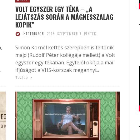
VOLT EGYSZER EGY TÉKA – „A
LEJÁTSZÁS SORÁN A MÁGNESSZALAG
KOPIK”
HETEDIKSOR
2018. SZEPTEMBER 7. PÉNTEK
,
Simon Kornél kettős szerepben is feltűnik
majd (Rudolf Péter kollégája mellett) a Volt
egyszer egy tékában. Egyfelől okítja a mai
.
ifjúságot a VHS-korszak megannyi...
Tovább