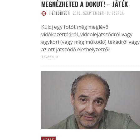
MEGNÉZHETED A DOKUT! – JÁTÉK
HETEDIKSOR
2018. SZEPTEMBER 19. SZERDA
Küldj egy fotót még meglévő
vidókazettádról, videolejátszódról vagy
egykori (vagy még működő) tékádról vagy
az ott játszódó élethelyzetről!
Tovább
WEBTV