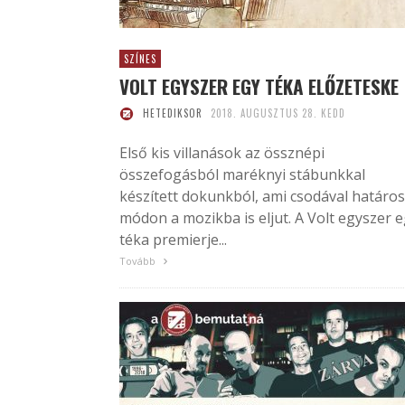
SZÍNES
VOLT EGYSZER EGY TÉKA ELŐZETESKE
HETEDIKSOR
2018. AUGUSZTUS 28. KEDD
Első kis villanások az össznépi
összefogásból maréknyi stábunkkal
készített dokunkból, ami csodával határos
módon a mozikba is eljut. A Volt egyszer 
téka premierje...
Tovább