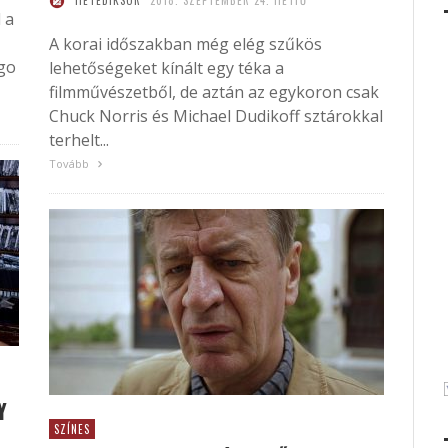
HETEDIKSOR
2018. SZEPTEMBER 24. HÉTFŐ
 a
A korai időszakban még elég szűkös
igo
lehetőségeket kínált egy téka a
filmművészetből, de aztán az egykoron csak
Chuck Norris és Michael Dudikoff sztárokkal
terhelt...
Tovább
Y
SZÍNES