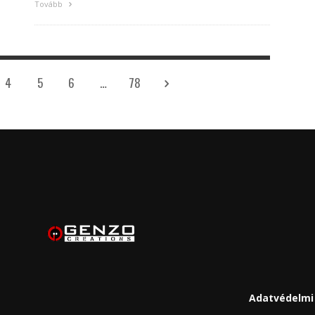
Tovább
4
5
6
…
78
Adatvédelmi 