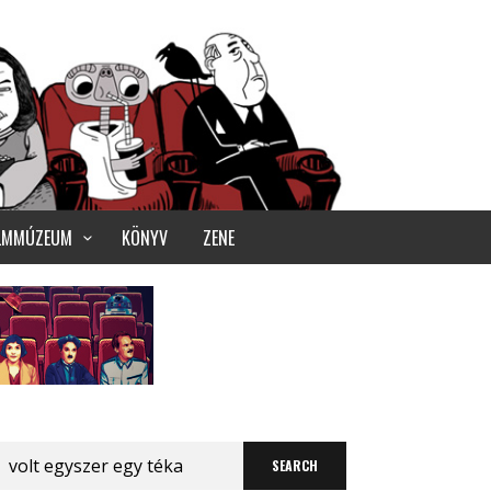
ILMMÚZEUM
KÖNYV
ZENE
Search
for: