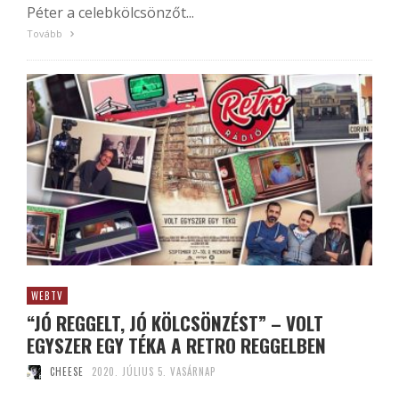
Péter a celebkölcsönzőt...
Tovább
WEBTV
“JÓ REGGELT, JÓ KÖLCSÖNZÉST” – VOLT
EGYSZER EGY TÉKA A RETRO REGGELBEN
CHEESE
2020. JÚLIUS 5. VASÁRNAP