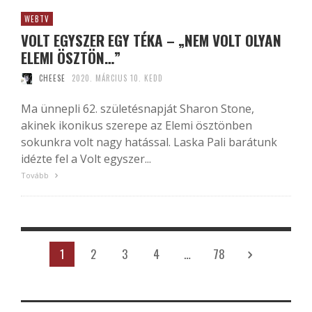
WEBTV
VOLT EGYSZER EGY TÉKA – „NEM VOLT OLYAN
ELEMI ÖSZTÖN…”
CHEESE
2020. MÁRCIUS 10. KEDD
Ma ünnepli 62. születésnapját Sharon Stone,
akinek ikonikus szerepe az Elemi ösztönben
sokunkra volt nagy hatással. Laska Pali barátunk
idézte fel a Volt egyszer...
Tovább
1
2
3
4
…
78