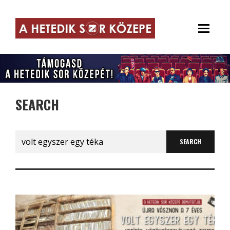
SEARCH
Search
for: