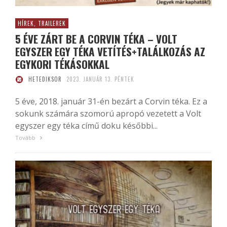
HÍREK, TRAILEREK
5 ÉVE ZÁRT BE A CORVIN TÉKA – VOLT
EGYSZER EGY TÉKA VETÍTÉS+TALÁLKOZÁS AZ
EGYKORI TÉKÁSOKKAL
HETEDIKSOR
2023. JANUÁR 13. PÉNTEK
5 éve, 2018. január 31-én bezárt a Corvin téka. Ez a
sokunk számára szomorú apropó vezetett a Volt
egyszer egy téka című doku későbbi...
Tovább