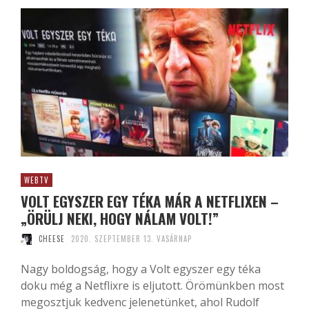
WEBTV
VOLT EGYSZER EGY TÉKA MÁR A NETFLIXEN –
„ÖRÜLJ NEKI, HOGY NÁLAM VOLT!”
CHEESE
2020. SZEPTEMBER 13. VASÁRNAP
Nagy boldogság, hogy a Volt egyszer egy téka
doku még a Netflixre is eljutott. Örömünkben most
megosztjuk kedvenc jelenetünket, ahol Rudolf