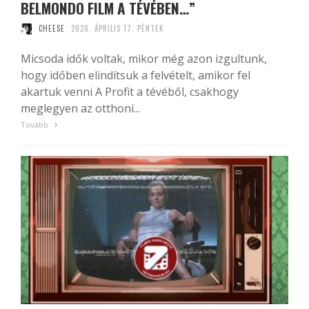
BELMONDO FILM A TÉVÉBEN…”
CHEESE
2020. ÁPRILIS 17. PÉNTEK
Micsoda idők voltak, mikor még azon izgultunk,
hogy időben elindítsuk a felvételt, amikor fel
akartuk venni A Profit a tévéből, csakhogy
meglegyen az otthoni...
Tovább