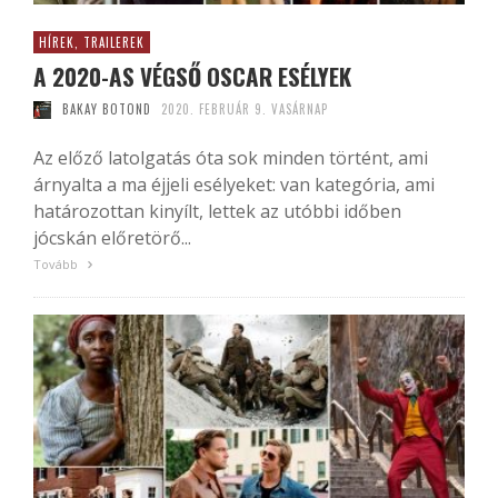
HÍREK, TRAILEREK
A 2020-AS VÉGSŐ OSCAR ESÉLYEK
BAKAY BOTOND
2020. FEBRUÁR 9. VASÁRNAP
Az előző latolgatás óta sok minden történt, ami
árnyalta a ma éjjeli esélyeket: van kategória, ami
határozottan kinyílt, lettek az utóbbi időben
jócskán előretörő...
Tovább