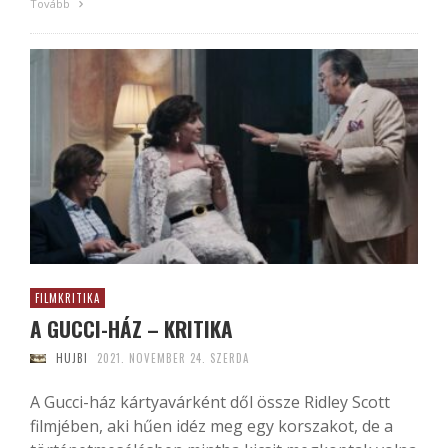
Tovább
FILMKRITIKA
A GUCCI-HÁZ – KRITIKA
HUJBI
2021. NOVEMBER 24. SZERDA
A Gucci-ház kártyavárként dől össze Ridley Scott
filmjében, aki hűen idéz meg egy korszakot, de a