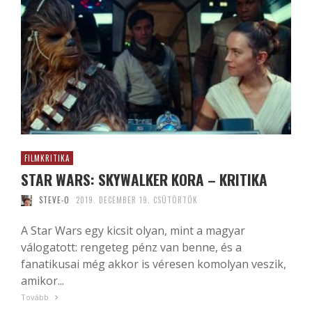
FILMKRITIKA
STAR WARS: SKYWALKER KORA – KRITIKA
STEVE-O
2019. DECEMBER 19. CSÜTÖRTÖK
A Star Wars egy kicsit olyan, mint a magyar
válogatott: rengeteg pénz van benne, és a
fanatikusai még akkor is véresen komolyan veszik,
amikor...
Tovább