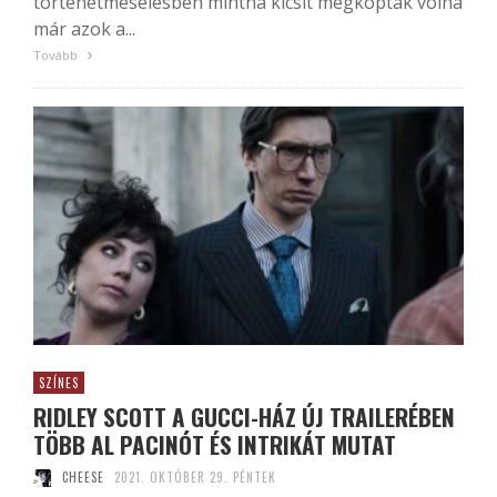
történetmesélésben mintha kicsit megkoptak volna
már azok a...
Tovább
SZÍNES
RIDLEY SCOTT A GUCCI-HÁZ ÚJ TRAILERÉBEN
TÖBB AL PACINÓT ÉS INTRIKÁT MUTAT
CHEESE
2021. OKTÓBER 29. PÉNTEK