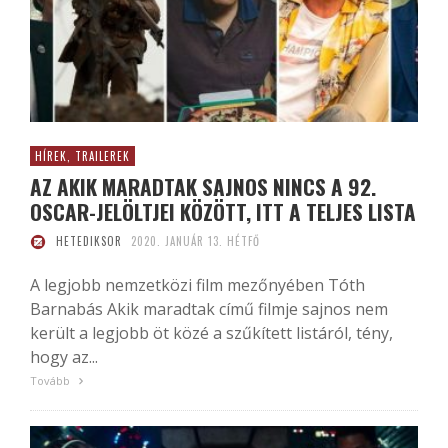
HÍREK, TRAILEREK
AZ AKIK MARADTAK SAJNOS NINCS A 92.
OSCAR-JELÖLTJEI KÖZÖTT, ITT A TELJES LISTA
HETEDIKSOR
2020. JANUÁR 13. HÉTFŐ
A legjobb nemzetközi film mezőnyében Tóth
Barnabás Akik maradtak című filmje sajnos nem
került a legjobb öt közé a szűkített listáról, tény,
hogy az...
Tovább