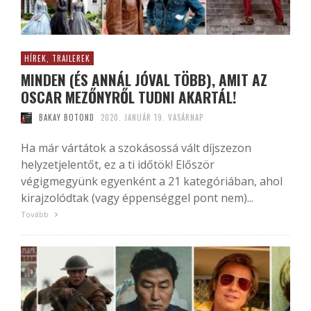
HÍREK, TRAILEREK
MINDEN (ÉS ANNÁL JÓVAL TÖBB), AMIT AZ
OSCAR MEZŐNYRŐL TUDNI AKARTÁL!
BAKAY BOTOND
2020. JANUÁR 19. VASÁRNAP
Ha már vártátok a szokásossá vált díjszezon
helyzetjelentőt, ez a ti időtök! Először
végigmegyünk egyenként a 21 kategóriában, ahol
kirajzolódtak (vagy éppenséggel pont nem)...
Tovább