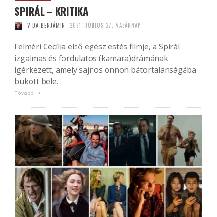
SPIRÁL – KRITIKA
VIDA BENJÁMIN
2021. JÚNIUS 27. VASÁRNAP
Felméri Cecília első egész estés filmje, a Spirál
izgalmas és fordulatos (kamara)drámának
ígérkezett, amely sajnos önnön bátortalanságába
bukott bele.
Tovább