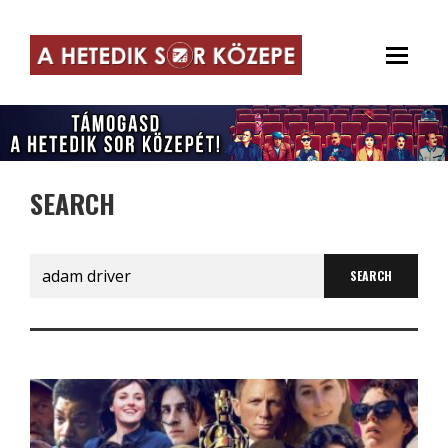
SEARCH
Search
for: