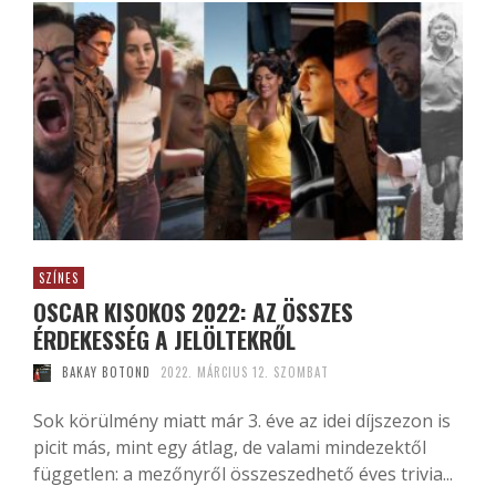
SZÍNES
OSCAR KISOKOS 2022: AZ ÖSSZES
ÉRDEKESSÉG A JELÖLTEKRŐL
BAKAY BOTOND
2022. MÁRCIUS 12. SZOMBAT
Sok körülmény miatt már 3. éve az idei díjszezon is
picit más, mint egy átlag, de valami mindezektől
független: a mezőnyről összeszedhető éves trivia...