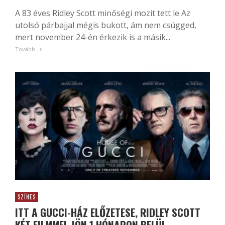
A 83 éves Ridley Scott minőségi mozit tett le Az
utolsó párbajjal mégis bukott, ám nem csügged,
mert november 24-én érkezik is a másik...
Tovább
SZÍNES
ITT A GUCCI-HÁZ ELŐZETESE, RIDLEY SCOTT
KÉT FILMMEL JÖN 1 HÓNAPON BELÜL