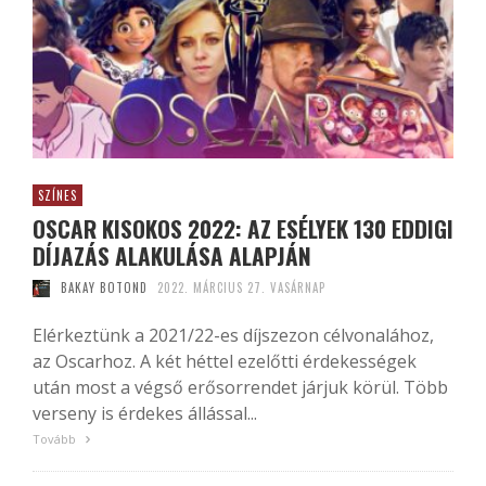
SZÍNES
OSCAR KISOKOS 2022: AZ ESÉLYEK 130 EDDIGI
DÍJAZÁS ALAKULÁSA ALAPJÁN
BAKAY BOTOND
2022. MÁRCIUS 27. VASÁRNAP
Elérkeztünk a 2021/22-es díjszezon célvonalához,
az Oscarhoz. A két héttel ezelőtti érdekességek
után most a végső erősorrendet járjuk körül. Több
verseny is érdekes állással...
Tovább