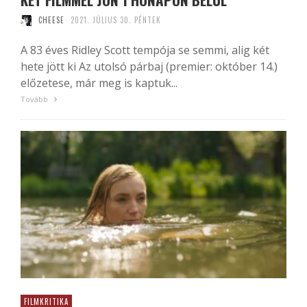
CHEESE
2021. JÚLIUS 30. PÉNTEK
A 83 éves Ridley Scott tempója se semmi, alig két
hete jött ki Az utolsó párbaj (premier: október 14.)
előzetese, már meg is kaptuk...
Tovább
FILMKRITIKA