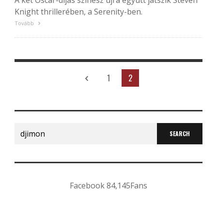
A két Oscar-díjas színész újra együtt játszik Steven
Knight thrillerében, a Serenity-ben.
Tovább
1
2
Search
for:
Facebook
84,145
Fans