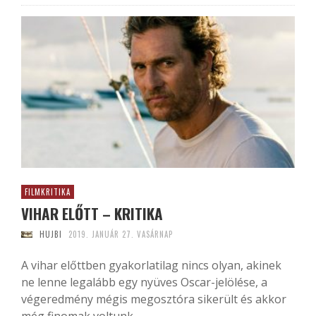
FILMKRITIKA
VIHAR ELŐTT – KRITIKA
HUJBI
2019. JANUÁR 27. VASÁRNAP
A vihar előttben gyakorlatilag nincs olyan, akinek
ne lenne legalább egy nyüves Oscar-jelölése, a
végeredmény mégis megosztóra sikerült és akkor