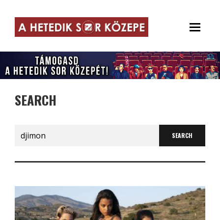
SEARCH
Search
for: