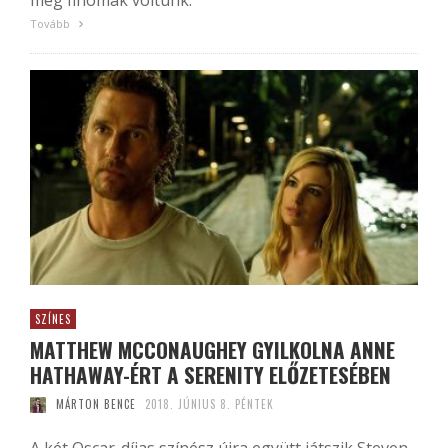
még finomak voltunk.
Tovább
SZÍNES
MATTHEW MCCONAUGHEY GYILKOLNA ANNE
HATHAWAY-ÉRT A SERENITY ELŐZETESÉBEN
MÁRTON BENCE
2018. JÚNIUS 8. PÉNTEK