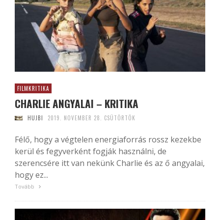
FILMKRITIKA
CHARLIE ANGYALAI – KRITIKA
HUJBI
2019. NOVEMBER 28. CSÜTÖRTÖK
Félő, hogy a végtelen energiaforrás rossz kezekbe
kerül és fegyverként fogják használni, de
szerencsére itt van nekünk Charlie és az ő angyalai,
hogy ez...
Tovább