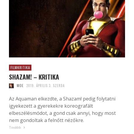
FILMKRITIKA
SHAZAM! – KRITIKA
MOE
2019. ÁPRILIS 3. SZERDA
Az Aquaman elkezdte, a Shazam! pedig folytatni
igyekezett a gyerekekre koreografált
elbeszélésmódot, a gond csak annyi, hogy most
nem gondoltak a felnőtt nézőkre.
Tovább