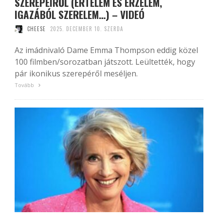
SZEREPEIRŐL (ÉRTELEM ÉS ÉRZELEM,
IGAZÁBÓL SZERELEM…) – VIDEÓ
CHEESE
2025. DECEMBER 10. SZERDA
Az imádnivaló Dame Emma Thompson eddig közel
100 filmben/sorozatban játszott. Leültették, hogy
pár ikonikus szerepéről meséljen.
Tovább