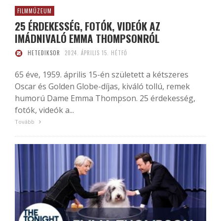
FILMMÚZEUM
25 ÉRDEKESSÉG, FOTÓK, VIDEÓK AZ
IMÁDNIVALÓ EMMA THOMPSONRÓL
HETEDIKSOR
2024. ÁPRILIS 15. HÉTFŐ
65 éve, 1959. április 15-én született a kétszeres
Oscar és Golden Globe-díjas, kiváló tollú, remek
humorú Dame Emma Thompson. 25 érdekesség,
fotók, videók a...
Tovább