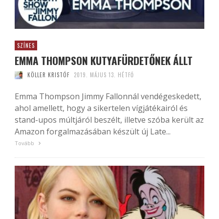
SZÍNES
EMMA THOMPSON KUTYAFÜRDETŐNEK ÁLLT
KÖLLER KRISTÓF
2019. MÁJUS 13. HÉTFŐ
Emma Thompson Jimmy Fallonnál vendégeskedett,
ahol amellett, hogy a sikertelen vígjátékairól és
stand-upos múltjáról beszélt, illetve szóba került az
Amazon forgalmazásában készült új Late...
Tovább