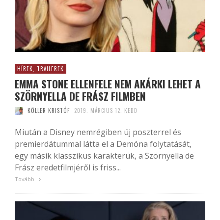
HÍREK, TRAILEREK
EMMA STONE ELLENFELE NEM AKÁRKI LEHET A
SZÖRNYELLA DE FRÁSZ FILMBEN
KÖLLER KRISTÓF
2019. MÁRCIUS 12. KEDD
Miután a Disney nemrégiben új poszterrel és
premierdátummal látta el a Demóna folytatását,
egy másik klasszikus karakterük, a Szörnyella de
Frász eredetfilmjéről is friss...
Tovább