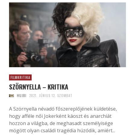
FILMKRITIKA
SZÖRNYELLA – KRITIKA
HUJBI
2021. JÚNIUS 12. SZOMBAT
A Szörnyella névadó főszereplőjének küldetése,
hogy afféle női Jokerként káoszt és anarchiát
hozzon a világba, de meghasadt személyisége
mögött olyan családi tragédia húzódik, amiért...