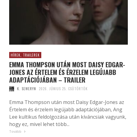
HÍREK, TRAILEREK
EMMA THOMPSON UTÁN MOST DAISY EDGAR-
JONES AZ ÉRTELEM ÉS ÉRZELEM LEGÚJABB
ADAPTÁCIÓJÁBAN – TRAILER
K. SEWERYN
2026. JÚNIUS 25. CSÜTÖRTÖK
Emma Thompson után most Daisy Edgar-Jones az
Értelem és érzelem legújabb adaptációjában, Ang
Lee kultikus feldolgozása után kíváncsiak vagyunk,
hogy ez, mivel lehet több...
Tovább