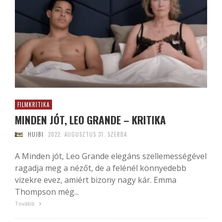
FILMKRITIKA
MINDEN JÓT, LEO GRANDE – KRITIKA
HUJBI
2022. AUGUSZTUS 31. SZERDA
A Minden jót, Leo Grande elegáns szellemességével
ragadja meg a nézőt, de a felénél könnyedebb
vizekre evez, amiért bizony nagy kár. Emma
Thompson még...
Tovább