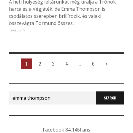
A heti hülyeség leltárunkat még uralja a Trónok
harca és a Végjáték, de Emma Thompson is
csodálatos szerepben brillírozik, és valaki
összevágta Tormund összes...
Tovább
1
2
3
4
…
6
Search
for:
Facebook
84,145
Fans