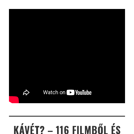
KÁVÉT? – 116 FILMBŐL ÉS