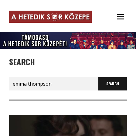
SEARCH
Search
for: