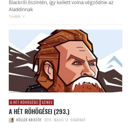
Blackről őszintén, így kellett volna végződnie az
Aladdinnak
Tovább
A HÉT RÖHÖGÉSEI
SZÍNES
A HÉT RÖHÖGÉSEI (293.)
KÖLLER KRISTÓF
2019. MÁJUS 12. VASÁRNAP