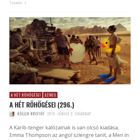
Tovább
A HÉT RÖHÖGÉSEI
SZÍNES
A HÉT RÖHÖGÉSEI (296.)
KÖLLER KRISTÓF
2019. JÚNIUS 2. VASÁRNAP
A Karib-tenger kalózainak is van olcsó kiadása,
Emma Thompson az angol szlengre tanít, a Men in