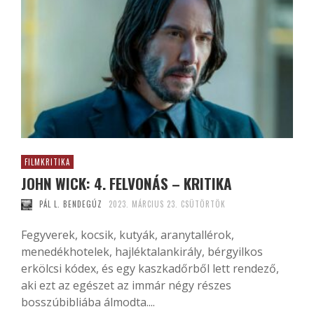
FILMKRITIKA
JOHN WICK: 4. FELVONÁS – KRITIKA
PÁL L. BENDEGÚZ
2023. MÁRCIUS 23. CSÜTÖRTÖK
Fegyverek, kocsik, kutyák, aranytallérok,
menedékhotelek, hajléktalankirály, bérgyilkos
erkölcsi kódex, és egy kaszkadőrből lett rendező,
aki ezt az egészet az immár négy részes
bosszúbibliába álmodta....