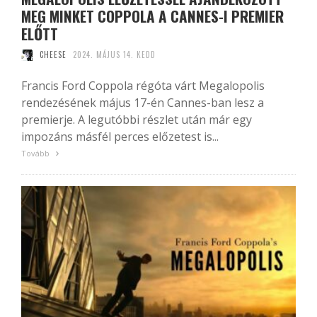
MEG MINKET COPPOLA A CANNES-I PREMIER
ELŐTT
CHEESE
2024. MÁJUS 14. KEDD
Francis Ford Coppola régóta várt Megalopolis
rendezésének május 17-én Cannes-ban lesz a
premierje. A legutóbbi részlet után már egy
impozáns másfél perces előzetest is...
Tovább