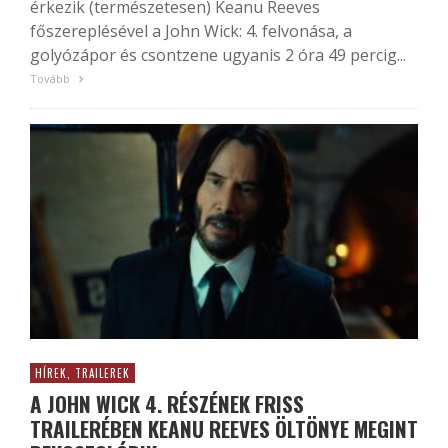
érkezik (természetesen) Keanu Reeves
főszereplésével a John Wick: 4. felvonása, a
golyózápor és csontzene ugyanis 2 óra 49 percig...
Tovább
HÍREK, TRAILEREK
A JOHN WICK 4. RÉSZÉNEK FRISS
TRAILERÉBEN KEANU REEVES ÖLTÖNYE MEGINT