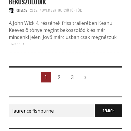
BEKOSZOLÓDIK
CHEESE
2022. NOVEMBER 10. CSÜTÖRTÖK
A John Wick 4. részének friss trailerében Keanu
Keeves öltönye megint bekoszolódik és már
mindenki jelen. Jövő márciusban csak megnézzük.
Tovább
1
2
3
Search
for: