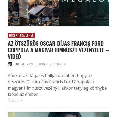
HÍREK, TRAILEREK
AZ ÖTSZÖRÖS OSCAR-DÍJAS FRANCIS FORD
COPPOLA A MAGYAR HIMNUSZT VEZÉNYELTE –
VIDEÓ
CHEESE
2024. FEBRUÁR 17. SZOMBAT
Amikor azt látja és hallja az ember, hogy az
ötszörös Oscar-díjas Francis Ford Coppola a
magyar Himnuszt vezényli, akkor tényleg könnybe
lábad az ember...
Tovább