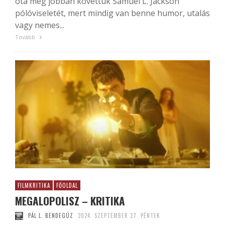
óta még jobban követtük Samuel L. Jackson
pólóviseletét, mert mindig van benne humor, utalás
vagy nemes...
Tovább
FILMKRITIKA
FŐOLDAL
MEGALOPOLISZ – KRITIKA
PÁL L. BENDEGÚZ
2024. SZEPTEMBER 27. PÉNTEK