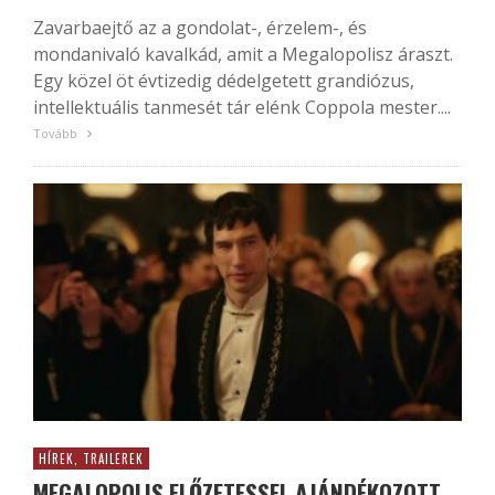
Zavarbaejtő az a gondolat-, érzelem-, és
mondanivaló kavalkád, amit a Megalopolisz áraszt.
Egy közel öt évtizedig dédelgetett grandiózus,
intellektuális tanmesét tár elénk Coppola mester....
Tovább
HÍREK, TRAILEREK
MEGALOPOLIS ELŐZETESSEL AJÁNDÉKOZOTT