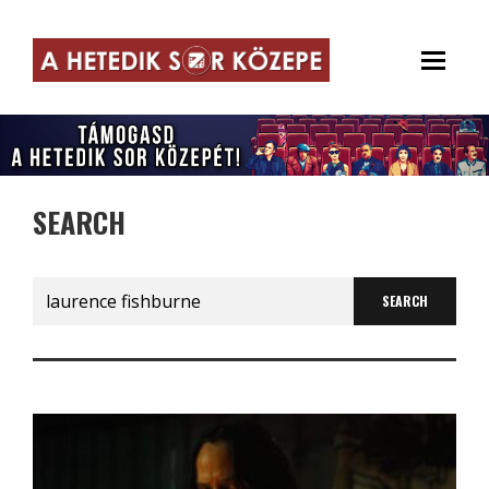
SEARCH
Search
for: