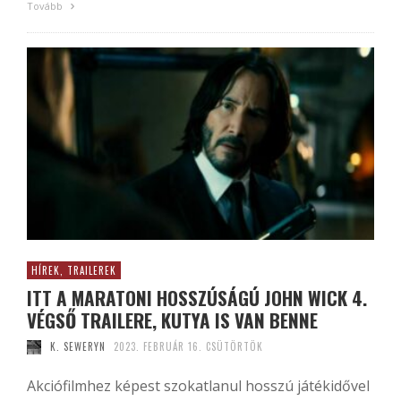
Tovább
HÍREK, TRAILEREK
ITT A MARATONI HOSSZÚSÁGÚ JOHN WICK 4.
VÉGSŐ TRAILERE, KUTYA IS VAN BENNE
K. SEWERYN
2023. FEBRUÁR 16. CSÜTÖRTÖK
Akciófilmhez képest szokatlanul hosszú játékidővel