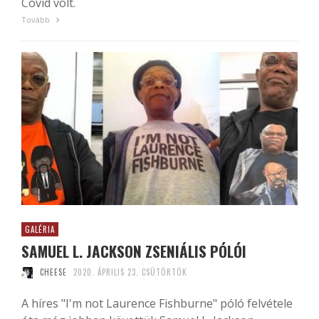
Covid volt.
Tovább
GALÉRIA
SAMUEL L. JACKSON ZSENIÁLIS PÓLÓI
CHEESE
2020. ÁPRILIS 23. CSÜTÖRTÖK
A híres "I'm not Laurence Fishburne" póló felvétele