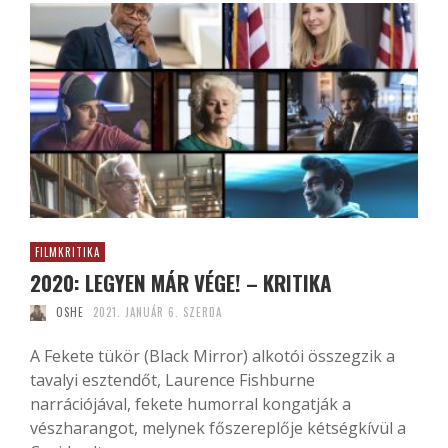
FILMKRITIKA
2020: LEGYEN MÁR VÉGE! – KRITIKA
OSHE
2021. JANUÁR 6. SZERDA
A Fekete tükör (Black Mirror) alkotói összegzik a
tavalyi esztendőt, Laurence Fishburne
narrációjával, fekete humorral kongatják a
vészharangot, melynek főszereplője kétségkívül a