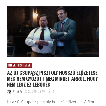
HÍREK, TRAILEREK
AZ ÚJ CSUPASZ PISZTOLY HOSSZÚ ELŐZETESE
MÉG NEM GYŐZÖTT MEG MINKET ARRÓL, HOGY
NEM LESZ EZ LEBŐGÉS
CHEESE
2025. JÚNIUS 16. HÉTFŐ
Itt az új Csupasz pisztoly hosszú előzetese! A film