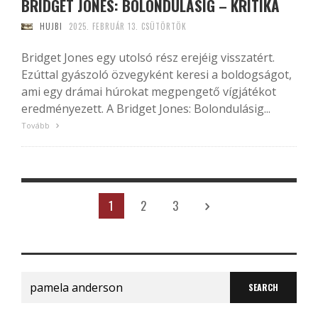
BRIDGET JONES: BOLONDULÁSIG – KRITIKA
HUJBI
2025. FEBRUÁR 13. CSÜTÖRTÖK
Bridget Jones egy utolsó rész erejéig visszatért.
Ezúttal gyászoló özvegyként keresi a boldogságot,
ami egy drámai húrokat megpengető vígjátékot
eredményezett. A Bridget Jones: Bolondulásig...
Tovább
1
2
3
Search
for: