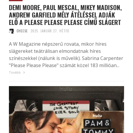
DEMI MOORE, PAUL MESCAL, MIKEY MADISON,
ANDREW GARFIELD MÉLY ÁTÉLÉSSEL ADJÁK
ELŐ A PLEASE PLEASE PLEASE CÍMŰ SLÁGERT
CHEESE
2025. JANUÁR 27. HÉTFŐ
A W Magazine népszerű rovata, mikor híres
slágereket teátrálisan elmondatnak híres
színészekkel (nálunk is művelik). Sabrina Carpenter
"Please Please Please" számát közel 183 millióan...
Tovább