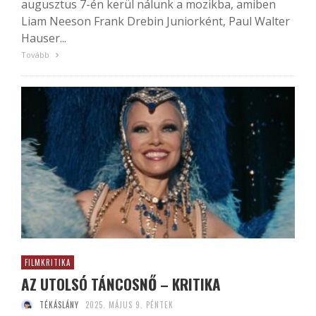
augusztus 7-én kerül nálunk a mozikba, amiben
Liam Neeson Frank Drebin Juniorként, Paul Walter
Hauser...
Tovább
FILMKRITIKA
AZ UTOLSÓ TÁNCOSNŐ – KRITIKA
TÉKÁSLÁNY
2025. MÁJUS 9. PÉNTEK