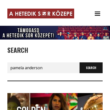
SEARCH
Search
for: