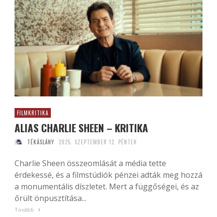
FILMKRITIKA
ALIAS CHARLIE SHEEN – KRITIKA
TÉKÁSLÁNY
2025. SZEPTEMBER 12. PÉNTEK
Charlie Sheen összeomlását a média tette
érdekessé, és a filmstúdiók pénzei adták meg hozzá
a monumentális díszletet. Mert a függőségei, és az
őrült önpusztítása...
Tovább