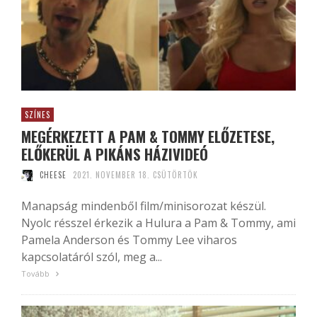
SZÍNES
MEGÉRKEZETT A PAM & TOMMY ELŐZETESE,
ELŐKERÜL A PIKÁNS HÁZIVIDEÓ
CHEESE
2021. NOVEMBER 18. CSÜTÖRTÖK
Manapság mindenből film/minisorozat készül.
Nyolc résszel érkezik a Hulura a Pam & Tommy, ami
Pamela Anderson és Tommy Lee viharos
kapcsolatáról szól, meg a...
Tovább