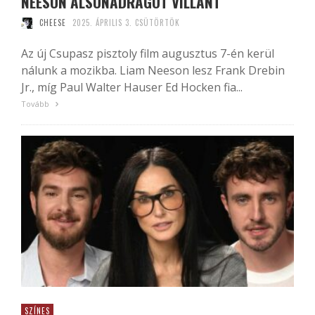
NEESON ALSÓNADRÁGOT VILLANT
CHEESE
2025. ÁPRILIS 3. CSÜTÖRTÖK
Az új Csupasz pisztoly film augusztus 7-én kerül
nálunk a mozikba. Liam Neeson lesz Frank Drebin
Jr., míg Paul Walter Hauser Ed Hocken fia...
Tovább
SZÍNES