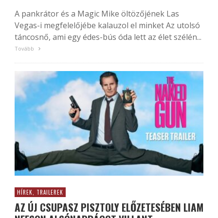
A pankrátor és a Magic Mike öltözőjének Las
Vegas-i megfelelőjébe kalauzol el minket Az utolsó
táncosnő, ami egy édes-bús óda lett az élet szélén...
Tovább
HÍREK, TRAILEREK
AZ ÚJ CSUPASZ PISZTOLY ELŐZETESÉBEN LIAM