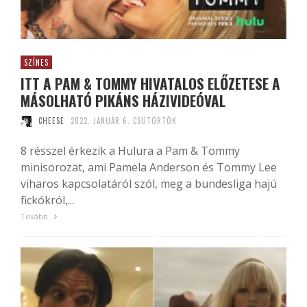
SZÍNES
ITT A PAM & TOMMY HIVATALOS ELŐZETESE A
MÁSOLHATÓ PIKÁNS HÁZIVIDEÓVAL
CHEESE
2022. JANUÁR 6. CSÜTÖRTÖK
8 résszel érkezik a Hulura a Pam & Tommy
minisorozat, ami Pamela Anderson és Tommy Lee
viharos kapcsolatáról szól, meg a bundesliga hajú
fickókról,...
Tovább