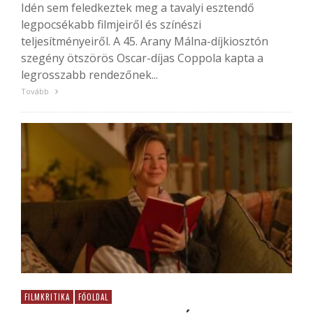
Idén sem feledkeztek meg a tavalyi esztendő
legpocsékabb filmjeiről és színészi
teljesítményeiről. A 45. Arany Málna-díjkiosztón
szegény ötszörös Oscar-díjas Coppola kapta a
legrosszabb rendezőnek...
Tovább
FILMKRITIKA
FŐOLDAL