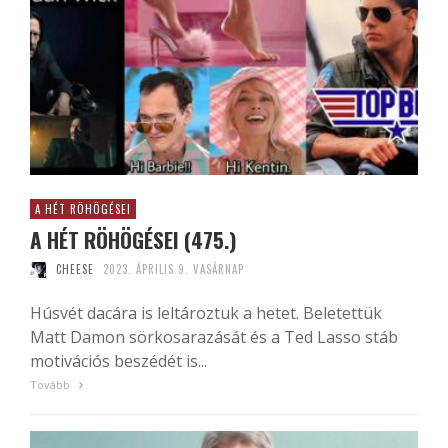
A HÉT RÖHÖGÉSEI
A HÉT RÖHÖGÉSEI (475.)
CHEESE
2023. ÁPRILIS 9. VASÁRNAP
Húsvét dacára is leltároztuk a hetet. Beletettük
Matt Damon sörkosarazását és a Ted Lasso stáb
motivációs beszédét is...
Tovább