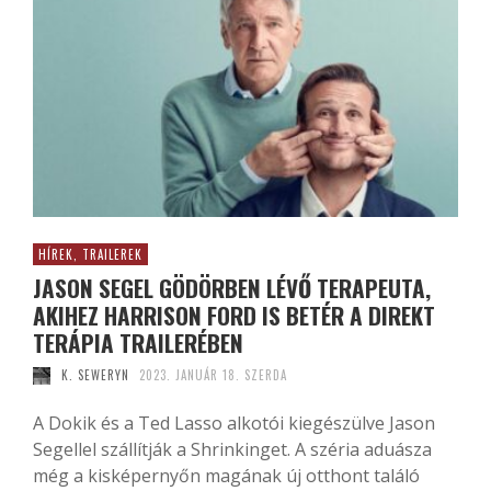
HÍREK, TRAILEREK
JASON SEGEL GÖDÖRBEN LÉVŐ TERAPEUTA,
AKIHEZ HARRISON FORD IS BETÉR A DIREKT
TERÁPIA TRAILERÉBEN
K. SEWERYN
2023. JANUÁR 18. SZERDA
A Dokik és a Ted Lasso alkotói kiegészülve Jason
Segellel szállítják a Shrinkinget. A széria aduásza
még a kisképernyőn magának új otthont találó