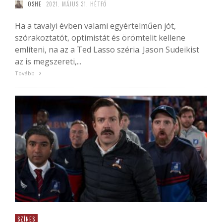
OSHE
2021. MÁJUS 31. HÉTFŐ
Ha a tavalyi évben valami egyértelműen jót,
szórakoztatót, optimistát és örömtelit kellene
említeni, na az a Ted Lasso széria. Jason Sudeikist
az is megszereti,...
Tovább
SZÍNES