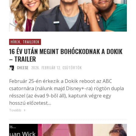
HÍREK, TRAILEREK
16 ÉV UTÁN MEGINT BOHÓCKODNAK A DOKIK
– TRAILER
CHEESE
2026. FEBRUÁR 12. CSÜTÖRTÖK
Február 25-én érkezik a Dokik reboot az ABC
csatornára (nálunk majd Disney+-ra) rögtön dupla
résszel (az évad 9-ből áll), kaptunk végre egy
hosszú előzetest....
Tovább