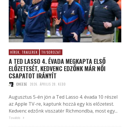
HÍREK, TRAILEREK
TV/SOROZAT
A TED LASSO 4. ÉVADA MEGKAPTA ELSŐ
ELŐZETESÉT, KEDVENC EDZŐNK MÁR NŐI
CSAPATOT IRÁNYÍT
CHEESE
2026. ÁPRILIS 28. KEDD
Augusztus 5-én jön a Ted Lasso 4. évada 10 részel
az Apple TV-re, kaptunk hozzá egy kis előzetest.
Kedvenc edzőnk visszatér Richmondba, most egy...
Tovább