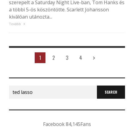
szerepelt a Saturday Night Live-ban, Tom Hanks és
a többi 5-ös köszöntötte. Scarlett Johansson
kiválóan utánozta...
Tovább
1
2
3
4
Search
for:
Facebook
84,145
Fans