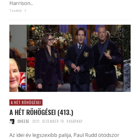
Harrison...
Tovább
A HÉT RÖHÖGÉSEI
A HÉT RÖHÖGÉSEI (413.)
CHEESE
2021. DECEMBER 19. VASÁRNAP
Az idei év legszexibb palija, Paul Rudd ötödször