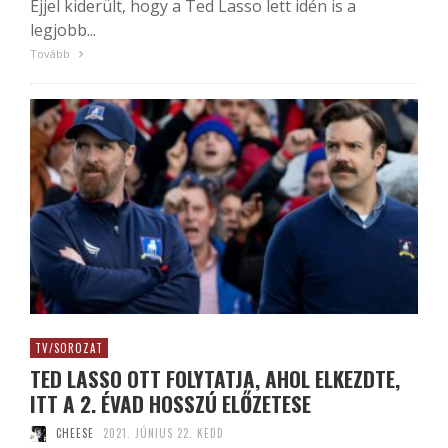
Éjjel kiderült, hogy a Ted Lasso lett idén is a
legjobb...
Tovább
TV/SOROZAT
TED LASSO OTT FOLYTATJA, AHOL ELKEZDTE,
ITT A 2. ÉVAD HOSSZÚ ELŐZETESE
CHEESE
2021. JÚNIUS 22. KEDD