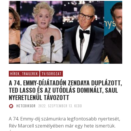
HÍREK, TRAILEREK
TV/SOROZAT
A 74. EMMY-DÍJÁTADÓN ZENDAYA DUPLÁZOTT,
TED LASSO ÉS AZ UTÓDLÁS DOMINÁLT, SAUL
NYERETLENÜL TÁVOZOTT
HETEDIKSOR
2022. SZEPTEMBER 13. KEDD
A 74. Emmy-díj számunkra legfontosabb nyertesét,
Rév Marcell személyében már egy hete ismertük.