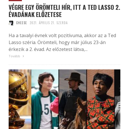
VÉGRE EGY ÖRÖMTELI HÍR, ITT A TED LASSO 2.
ÉVADÁNAK ELŐZETESE
CHEESE
2021. ÁPRILIS 21. SZERDA
Ha a tavalyi évnek volt pozitívuma, akkor az a Ted
Lasso széria. Örömteli, hogy már július 23-án
érkezik a 2. évad. Az előzetest látva,...
Tovább