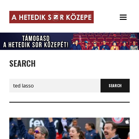
SEARCH
Search
for: