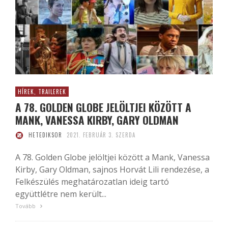
HÍREK, TRAILEREK
A 78. GOLDEN GLOBE JELÖLTJEI KÖZÖTT A
MANK, VANESSA KIRBY, GARY OLDMAN
HETEDIKSOR
2021. FEBRUÁR 3. SZERDA
A 78. Golden Globe jelöltjei között a Mank, Vanessa
Kirby, Gary Oldman, sajnos Horvát Lili rendezése, a
Felkészülés meghatározatlan ideig tartó
együttlétre nem került...
Tovább