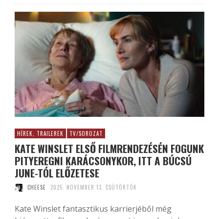
HÍREK, TRAILEREK
TV/SOROZAT
KATE WINSLET ELSŐ FILMRENDEZÉSÉN FOGUNK
PITYEREGNI KARÁCSONYKOR, ITT A BÚCSÚ
JUNE-TÓL ELŐZETESE
CHEESE
2025. NOVEMBER 13. CSÜTÖRTÖK
Kate Winslet fantasztikus karrierjéből még