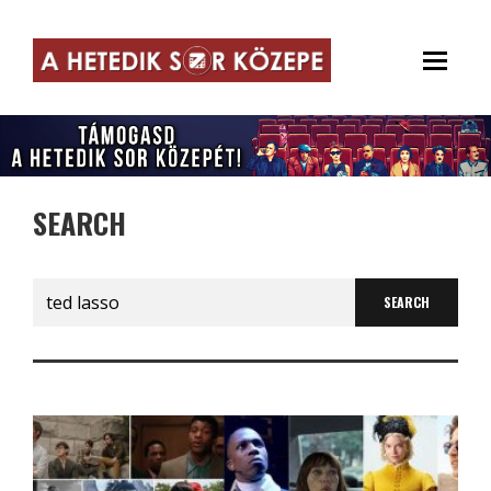
SEARCH
Search
for: