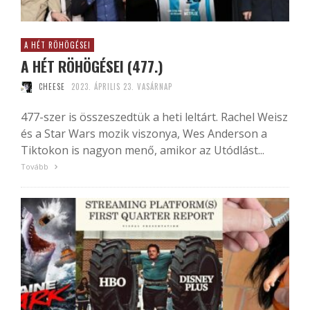
A HÉT RÖHÖGÉSEI
A HÉT RÖHÖGÉSEI (477.)
CHEESE
2023. ÁPRILIS 23. VASÁRNAP
477-szer is összeszedtük a heti leltárt. Rachel Weisz
és a Star Wars mozik viszonya, Wes Anderson a
Tiktokon is nagyon menő, amikor az Utódlást...
Tovább