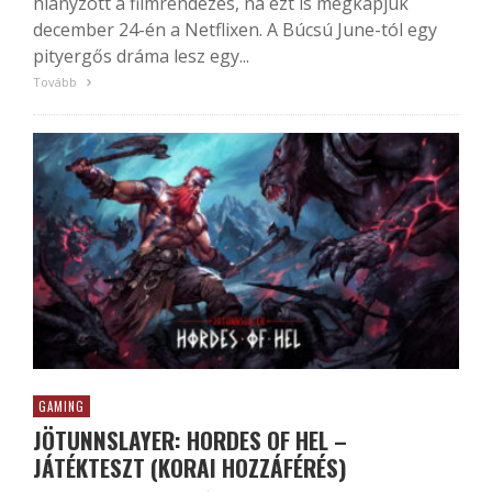
hiányzott a filmrendezés, na ezt is megkapjuk
december 24-én a Netflixen. A Búcsú June-tól egy
pityergős dráma lesz egy...
Tovább
GAMING
JÖTUNNSLAYER: HORDES OF HEL –
JÁTÉKTESZT (KORAI HOZZÁFÉRÉS)