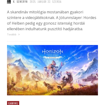
K. SEWERYN
2025. JANUÁR 22. SZERDA
A skandináv mitológia mostanában gyakori
színtere a videojátékoknak. A Jötunnslayer: Hordes
of Helben pedig egy gonosz istenség hordái
ellenében indulhatunk pusztító hadjáratba.
Tovább
GAMING