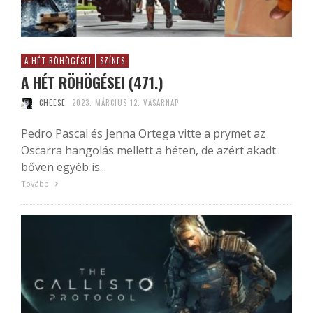
A HÉT RÖHÖGÉSEI
SZÍNES
A HÉT RÖHÖGÉSEI (471.)
CHEESE
2023. MÁRCIUS 12. VASÁRNAP
Pedro Pascal és Jenna Ortega vitte a prymet az
Oscarra hangolás mellett a héten, de azért akadt
bőven egyéb is...
Tovább