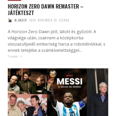
HORIZON ZERO DAWN REMASTER –
JÁTÉKTESZT
M_ANGER
2024. NOVEMBER 20. SZERDA
A Horizon Zero Dawn jött, látott és győzött. A
világvége után, csaknem a középkorba
visszasüllyedő emberiség harca a robotdínókkal, s
ennek tetejébe a számkivetettséggel...
Tovább