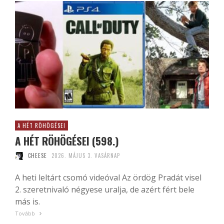
A HÉT RÖHÖGÉSEI
A HÉT RÖHÖGÉSEI (598.)
CHEESE
2026. MÁJUS 3. VASÁRNAP
A heti leltárt csomó videóval Az ördög Pradát visel
2. szeretnivaló négyese uralja, de azért fért bele
más is.
Tovább