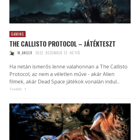
GAMING
THE CALLISTO PROTOCOL – JÁTÉKTESZT
M_ANGER
2022. DECEMBER 12. HÉTFŐ
Ha netán ismerős lenne valahonnan a The Callisto
Protocol, az nem a véletlen műve - akár Alien
filmek, akár Dead Space játékok vonalán indul...
Tovább