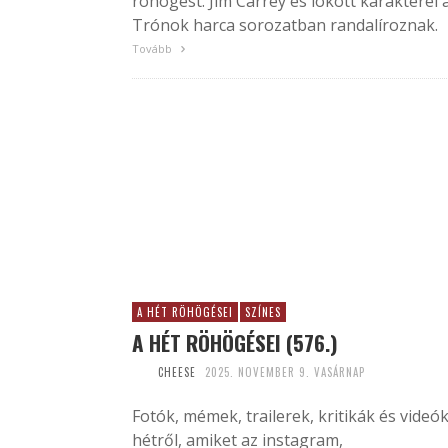
röhögést. Jim Carrey és lökött karakterei 
Trónok harca sorozatban randalíroznak.
Tovább
A HÉT RÖHÖGÉSEI
SZÍNES
A HÉT RÖHÖGÉSEI (576.)
CHEESE
2025. NOVEMBER 9. VASÁRNAP
Fotók, mémek, trailerek, kritikák és videók
hétről, amiket az instagram,