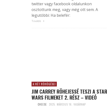
twitter vagy facebook oldalunkon
osztottunk meg, vagy még ott sem. A
legutóbbi: Ha belefér:
Tovább
A HÉT RÖHÖGÉSEI
JIM CARREY RÖHEJESSÉ TESZI A STA
WARS FILMEKET 2. RÉSZ – VIDEÓ
CHEESE
2025. MÁRCIUS 16. VASÁRNAP