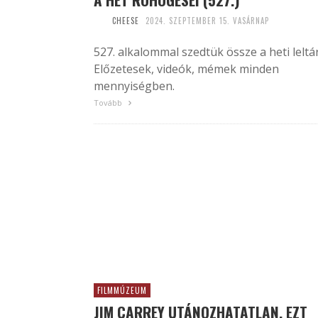
CHEESE
2024. SZEPTEMBER 15. VASÁRNAP
527. alkalommal szedtük össze a heti leltár
Előzetesek, videók, mémek minden
mennyiségben.
Tovább
FILMMÚZEUM
JIM CARREY UTÁNOZHATATLAN, EZT