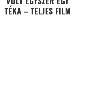
VOLT EGYSZER EGY
TÉKA – TELJES FILM