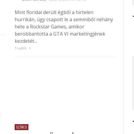
Mint floridai derült égből a hirtelen
hurrikán, úgy csapott le a semmiből néhány
hete a Rockstar Games, amikor
berobbantotta a GTA VI marketingjének
kezdetét...
Tovább
R
SZÍNES