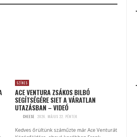
SZÍNES
A
ACE VENTURA ZSÁKOS BILBÓ
SEGÍTSÉGÉRE SIET A VÁRATLAN
UTAZÁSBAN – VIDEÓ
CHEESE
2026. MÁJUS 22. PÉNTEK
Kedves őrültünk száműzte már Ace Venturát