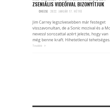
ZSENIÁLIS VIDEÓIVAL BIZONYÍTJUK
CHEESE
2022. JANUÁR 17. HÉTFŐ
Jim Carrey legszívesebben már festeget
visszavonultan, de a Sonic mozival és a M
nevess! sorozattal azért jelezte, hogy van
még benne kraft. Hihetetlenül tehetséges..
Tovább