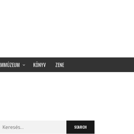
ILMMÚZEUM
KÖNYV
ZENE
Search
for: