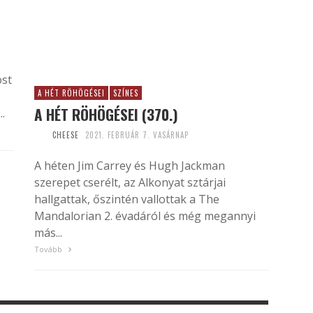
ost
A HÉT RÖHÖGÉSEI
SZÍNES
A HÉT RÖHÖGÉSEI (370.)
.
CHEESE
2021. FEBRUÁR 7. VASÁRNAP
A héten Jim Carrey és Hugh Jackman
szerepet cserélt, az Alkonyat sztárjai
hallgattak, őszintén vallottak a The
Mandalorian 2. évadáról és még megannyi
más...
Tovább