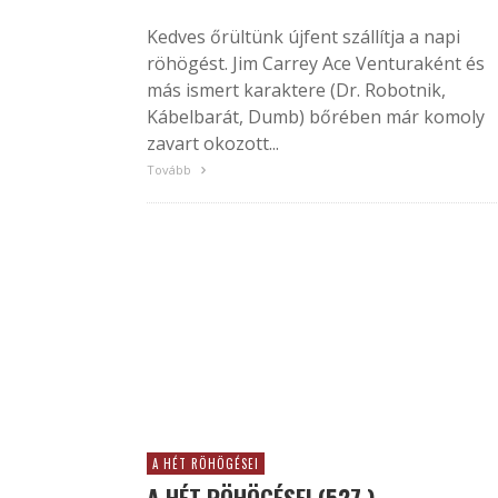
Kedves őrültünk újfent szállítja a napi
röhögést. Jim Carrey Ace Venturaként és
más ismert karaktere (Dr. Robotnik,
Kábelbarát, Dumb) bőrében már komoly
zavart okozott...
Tovább
A HÉT RÖHÖGÉSEI
A HÉT RÖHÖGÉSEI (527.)