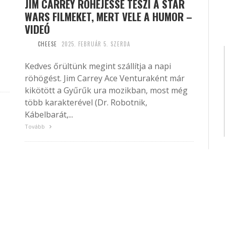
JIM CARREY RÖHEJESSÉ TESZI A STAR
WARS FILMEKET, MERT VELE A HUMOR –
VIDEÓ
CHEESE
2025. FEBRUÁR 5. SZERDA
Kedves őrültünk megint szállítja a napi
röhögést. Jim Carrey Ace Venturaként már
kikötött a Gyűrűk ura mozikban, most még
több karakterével (Dr. Robotnik,
Kábelbarát,...
Tovább