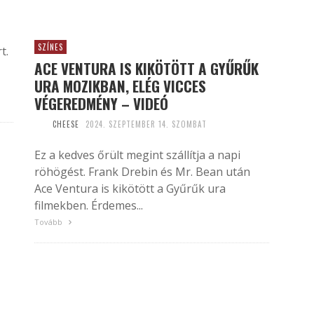
SZÍNES
t.
ACE VENTURA IS KIKÖTÖTT A GYŰRŰK
URA MOZIKBAN, ELÉG VICCES
VÉGEREDMÉNY – VIDEÓ
CHEESE
2024. SZEPTEMBER 14. SZOMBAT
Ez a kedves őrült megint szállítja a napi
röhögést. Frank Drebin és Mr. Bean után
Ace Ventura is kikötött a Gyűrűk ura
filmekben. Érdemes...
Tovább