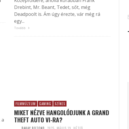
a
Középföldére, ahová korábban Frank
Drebint, Mr. Beant, Tedet, sőt, még
Deadpoolt is. Ám úgy érezte, vár még rá
egy...
Tovább
FILMMÚZEUM
GAMING
SZÍNES
MIKET NÉZVE HANGOLÓDJUNK A GRAND
THEFT AUTO VI-RA?
 a
BAKAY BOTOND
2025. MÁJUS 19. HÉTFŐ