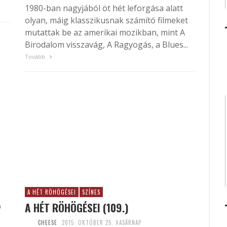
1980-ban nagyjából öt hét leforgása alatt
olyan, máig klasszikusnak számító filmeket
mutattak be az amerikai mozikban, mint A
Birodalom visszavág, A Ragyogás, a Blues...
Tovább
A HÉT RÖHÖGÉSEI
SZÍNES
A HÉT RÖHÖGÉSEI (109.)
b
CHEESE
2015. OKTÓBER 25. VASÁRNAP