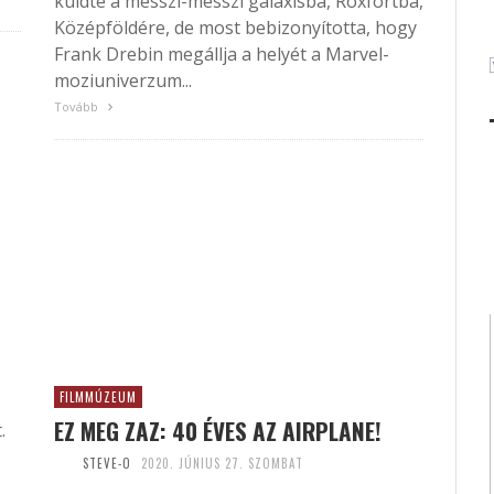
küldte a messzi-messzi galaxisba, Roxfortba,
Középföldére, de most bebizonyította, hogy
Frank Drebin megállja a helyét a Marvel-
moziuniverzum...
Tovább
FILMMÚZEUM
EZ MEG ZAZ: 40 ÉVES AZ AIRPLANE!
.
STEVE-O
2020. JÚNIUS 27. SZOMBAT