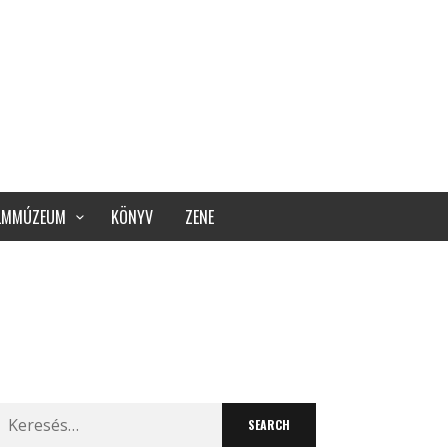
ILMMÚZEUM
KÖNYV
ZENE
Search
for: