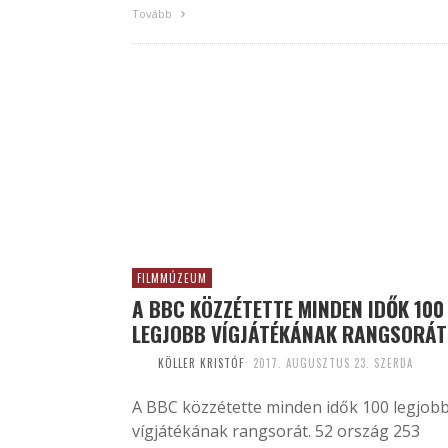
Tovább
FILMMÚZEUM
A BBC KÖZZÉTETTE MINDEN IDŐK 100
LEGJOBB VÍGJÁTÉKÁNAK RANGSORÁT
KÖLLER KRISTÓF
2017. AUGUSZTUS 23. SZERDA
A BBC közzétette minden idők 100 legjob
vígjátékának rangsorát. 52 ország 253