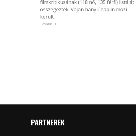
filmkritikusának (118 nő, 135 férfi) listáját
összegezték. Vajon hány Chaplin mozi
került...
Tovább
PARTNEREK