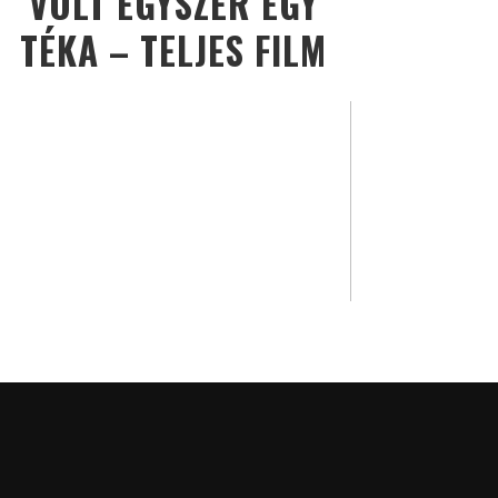
VOLT EGYSZER EGY
TÉKA – TELJES FILM