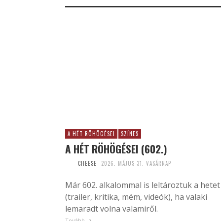
A HÉT RÖHÖGÉSEI
SZÍNES
A HÉT RÖHÖGÉSEI (602.)
CHEESE
2026. MÁJUS 31. VASÁRNAP
Már 602. alkalommal is leltároztuk a hetet
(trailer, kritika, mém, videók), ha valaki
lemaradt volna valamiről.
Tovább