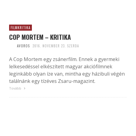
FILMKRITIKA
COP MORTEM – KRITIKA
AVOROS
2016. NOVEMBER 23. SZERDA
A Cop Mortem egy zsánerfilm. Ennek a gyermeki
lelkesedéssel elkészített magyar akciófilmnek
leginkább olyan íze van, mintha egy házibuli végén
találnánk egy tízéves Zsaru-magazint.
Tovább