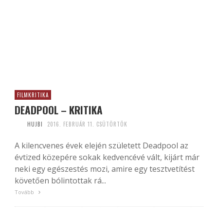
FILMKRITIKA
DEADPOOL – KRITIKA
HUJBI
2016. FEBRUÁR 11. CSÜTÖRTÖK
A kilencvenes évek elején született Deadpool az
évtized közepére sokak kedvencévé vált, kijárt már
neki egy egészestés mozi, amire egy tesztvetítést
követően bólintottak rá...
Tovább