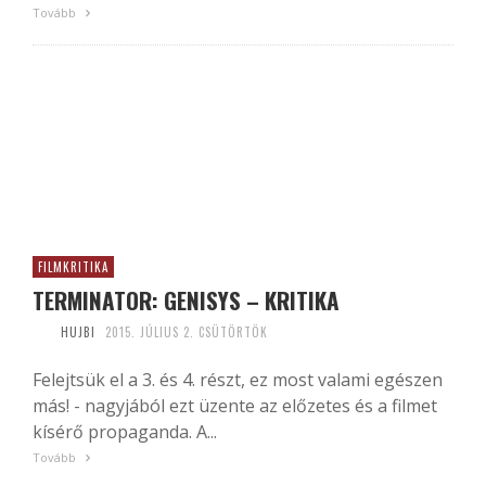
Tovább
FILMKRITIKA
TERMINATOR: GENISYS – KRITIKA
HUJBI
2015. JÚLIUS 2. CSÜTÖRTÖK
Felejtsük el a 3. és 4. részt, ez most valami egészen
más! - nagyjából ezt üzente az előzetes és a filmet
kísérő propaganda. A...
Tovább