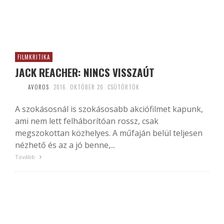
FILMKRITIKA
JACK REACHER: NINCS VISSZAÚT
AVOROS
2016. OKTÓBER 20. CSÜTÖRTÖK
A szokásosnál is szokásosabb akciófilmet kapunk,
ami nem lett felháborítóan rossz, csak
megszokottan közhelyes. A műfaján belül teljesen
nézhető és az a jó benne,...
Tovább