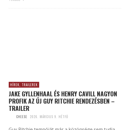
HÍREK, TRAILEREK
JAKE GYLLENHAAL ÉS HENRY CAVILL NAGYON
PROFIK AZ ÚJ GUY RITCHIE RENDEZÉSBEN –
TRAILER
CHEESE
2026. MÁRCIUS 9. HÉTFŐ
Guy Ritchie tempóját már a közönsége sem tudja