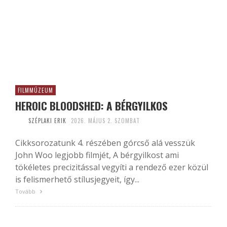
FILMMÚZEUM
HEROIC BLOODSHED: A BÉRGYILKOS
SZÉPLAKI ERIK
2026. MÁJUS 2. SZOMBAT
Cikksorozatunk 4. részében górcső alá vesszük
John Woo legjobb filmjét, A bérgyilkost ami
tökéletes precizitással vegyíti a rendező ezer közül
is felismerhető stílusjegyeit, így...
Tovább