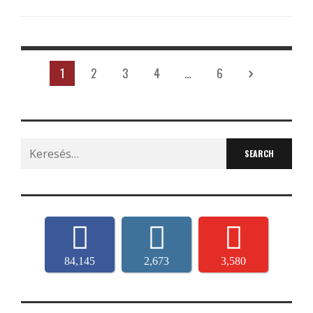
1
2
3
4
…
6
Search
for:
84,145
2,673
3,580