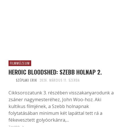
FILMMÚZEUM
HEROIC BLOODSHED: SZEBB HOLNAP 2.
SZÉPLAKI ERIK
2026. MÁRCIUS 11. SZERDA
Cikksorozatunk 3. részében visszakanyarodunk a
zsáner nagymesteréhez, John Woo-hoz. Aki
kultikus filmjének, a Szebb holnapnak
folytatásában minimum két lapáttal tett rá a
fékevesztett golyóorkánra,...
Tovább