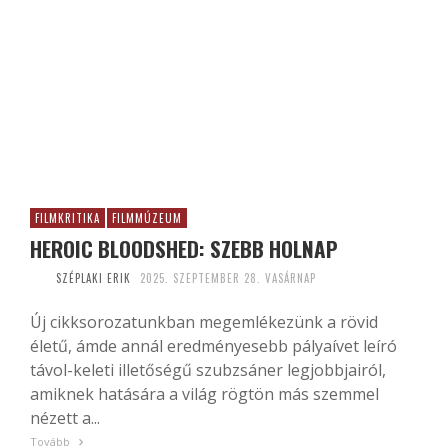
FILMKRITIKA
FILMMÚZEUM
HEROIC BLOODSHED: SZEBB HOLNAP
SZÉPLAKI ERIK
2025. SZEPTEMBER 28. VASÁRNAP
Új cikksorozatunkban megemlékezünk a rövid
életű, ámde annál eredményesebb pályaívet leíró
távol-keleti illetőségű szubzsáner legjobbjairól,
amiknek hatására a világ rögtön más szemmel
nézett a...
Tovább