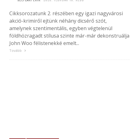
Cikksorozatunk 2. részében egy igazi nagyvárosi
akció-krimiről ejtünk néhány dicsérő szót,
amelynek szentimentális, egyben végtelenül
földhözragadt stílusa szinte már-már dekonstruálja
John Woo félistenekké emelt...
Tovább