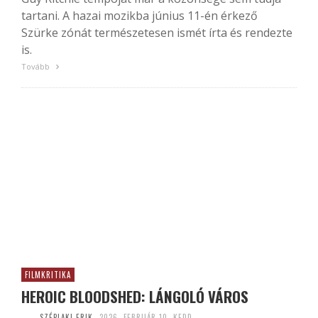
tartani. A hazai mozikba június 11-én érkező
Szürke zónát természetesen ismét írta és rendezte
is.
Tovább
FILMKRITIKA
HEROIC BLOODSHED: LÁNGOLÓ VÁROS
SZÉPLAKI ERIK
2026. FEBRUÁR 10. KEDD