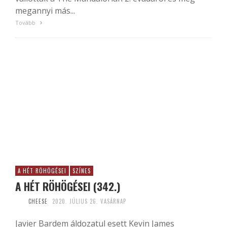
megannyi más...
Tovább
A HÉT RÖHÖGÉSEI
SZÍNES
A HÉT RÖHÖGÉSEI (342.)
CHEESE
2020. JÚLIUS 26. VASÁRNAP
Javier Bardem áldozatul esett Kevin James