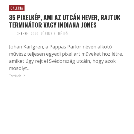
GALÉRIA
35 PIXELKÉP, AMI AZ UTCÁN HEVER, RAJTUK
TERMINÁTOR VAGY INDIANA JONES
CHEESE
2020. JÚNIUS 8. HÉTFŐ
Johan Karlgren, a Pappas Pärlor néven alkotó
művész teljesen egyedi pixel art műveket hoz létre,
amiket úgy rejt el Svédország utcáin, hogy azok
mosolyt...
Tovább