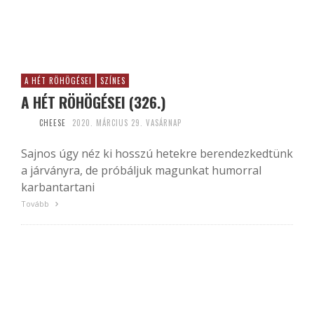
A HÉT RÖHÖGÉSEI
SZÍNES
A HÉT RÖHÖGÉSEI (326.)
CHEESE
2020. MÁRCIUS 29. VASÁRNAP
Sajnos úgy néz ki hosszú hetekre berendezkedtünk
a járványra, de próbáljuk magunkat humorral
karbantartani
Tovább