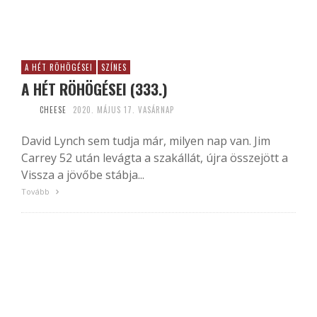
A HÉT RÖHÖGÉSEI
SZÍNES
A HÉT RÖHÖGÉSEI (333.)
CHEESE
2020. MÁJUS 17. VASÁRNAP
David Lynch sem tudja már, milyen nap van. Jim
Carrey 52 után levágta a szakállát, újra összejött a
Vissza a jövőbe stábja...
Tovább