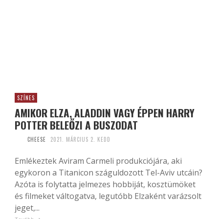
SZÍNES
AMIKOR ELZA, ALADDIN VAGY ÉPPEN HARRY
POTTER BELEŐZI A BUSZODAT
CHEESE
2021. MÁRCIUS 2. KEDD
Emlékeztek Aviram Carmeli produkciójára, aki
egykoron a Titanicon száguldozott Tel-Aviv utcáin?
Azóta is folytatta jelmezes hobbiját, kosztümöket
és filmeket váltogatva, legutóbb Elzaként varázsolt
jeget,...