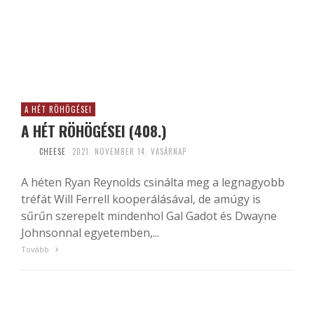
A HÉT RÖHÖGÉSEI
A HÉT RÖHÖGÉSEI (408.)
CHEESE
2021. NOVEMBER 14. VASÁRNAP
A héten Ryan Reynolds csinálta meg a legnagyobb
tréfát Will Ferrell kooperálásával, de amúgy is
sűrűn szerepelt mindenhol Gal Gadot és Dwayne
Johnsonnal egyetemben,...
Tovább