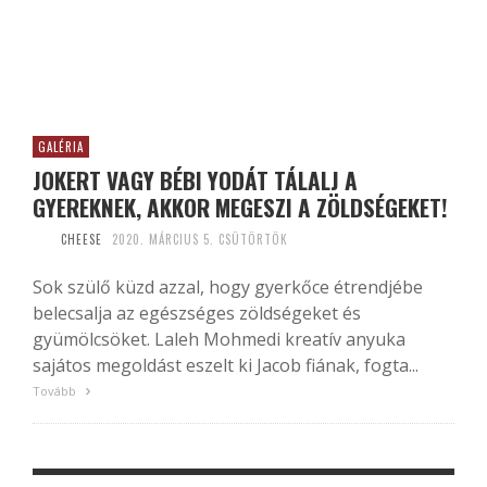
GALÉRIA
JOKERT VAGY BÉBI YODÁT TÁLALJ A
GYEREKNEK, AKKOR MEGESZI A ZÖLDSÉGEKET!
CHEESE
2020. MÁRCIUS 5. CSÜTÖRTÖK
Sok szülő küzd azzal, hogy gyerkőce étrendjébe
belecsalja az egészséges zöldségeket és
gyümölcsöket. Laleh Mohmedi kreatív anyuka
sajátos megoldást eszelt ki Jacob fiának, fogta...
Tovább