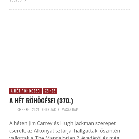
Tovább
A HÉT RÖHÖGÉSEI
SZÍNES
A HÉT RÖHÖGÉSEI (370.)
CHEESE
2021. FEBRUÁR 7. VASÁRNAP
A héten Jim Carrey és Hugh Jackman szerepet
cserélt, az Alkonyat sztárjai hallgattak, őszintén
vallottak a The Mandalorian 2. évadáról és még