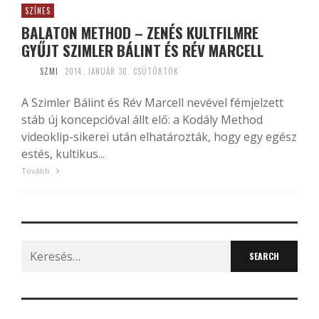
SZÍNES
BALATON METHOD – ZENÉS KULTFILMRE
GYŰJT SZIMLER BÁLINT ÉS RÉV MARCELL
SZMI
2014. JANUÁR 30. CSÜTÖRTÖK
A Szimler Bálint és Rév Marcell nevével fémjelzett
stáb új koncepcióval állt elő: a Kodály Method
videoklip-sikerei után elhatározták, hogy egy egész
estés, kultikus...
Tovább
Search
for: