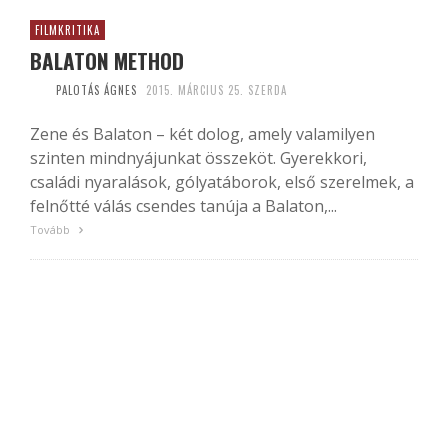
FILMKRITIKA
BALATON METHOD
PALOTÁS ÁGNES
2015. MÁRCIUS 25. SZERDA
Zene és Balaton – két dolog, amely valamilyen
szinten mindnyájunkat összeköt. Gyerekkori,
családi nyaralások, gólyatáborok, első szerelmek, a
felnőtté válás csendes tanúja a Balaton,...
Tovább