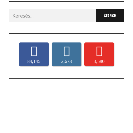
Search
for:
84,145
2,673
3,580