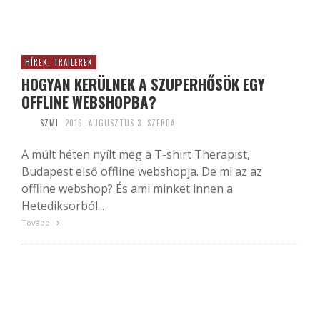
HÍREK, TRAILEREK
HOGYAN KERÜLNEK A SZUPERHŐSÖK EGY
OFFLINE WEBSHOPBA?
SZMI
2016. AUGUSZTUS 3. SZERDA
A múlt héten nyílt meg a T-shirt Therapist,
Budapest első offline webshopja. De mi az az
offline webshop? És ami minket innen a
Hetediksorból...
Tovább