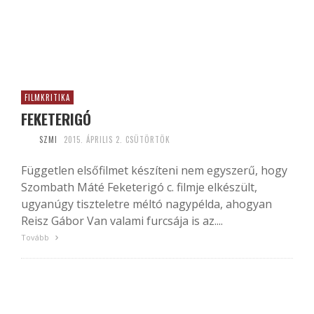
FILMKRITIKA
FEKETERIGÓ
SZMI
2015. ÁPRILIS 2. CSÜTÖRTÖK
Független elsőfilmet készíteni nem egyszerű, hogy
Szombath Máté Feketerigó c. filmje elkészült,
ugyanúgy tiszteletre méltó nagypélda, ahogyan
Reisz Gábor Van valami furcsája is az....
Tovább