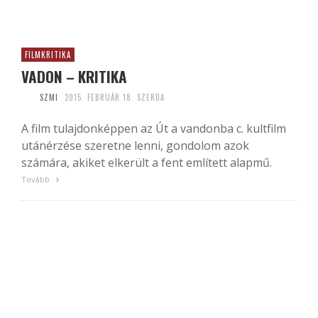
FILMKRITIKA
VADON – KRITIKA
SZMI
2015. FEBRUÁR 18. SZERDA
A film tulajdonképpen az Út a vandonba c. kultfilm
utánérzése szeretne lenni, gondolom azok
számára, akiket elkerült a fent említett alapmű.
Tovább