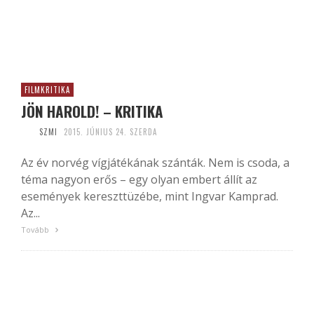
FILMKRITIKA
JÖN HAROLD! – KRITIKA
SZMI
2015. JÚNIUS 24. SZERDA
Az év norvég vígjátékának szánták. Nem is csoda, a
téma nagyon erős – egy olyan embert állít az
események kereszttüzébe, mint Ingvar Kamprad.
Az...
Tovább