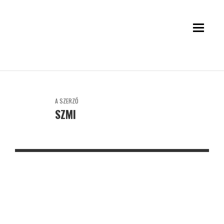
A SZERZŐ
SZMI