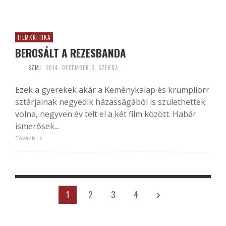
FILMKRITIKA
BEROSÁLT A REZESBANDA
SZMI
2014. DECEMBER 3. SZERDA
Ezek a gyerekek akár a Keménykalap és krumpliorr
sztárjainak negyedik házasságából is születhettek
volna, negyven év telt el a két film között. Habár
ismerősek...
Tovább
1
2
3
4