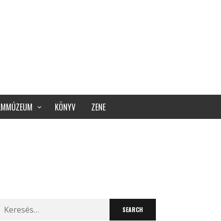
ILMMÚZEUM
KÖNYV
ZENE
Search
for: