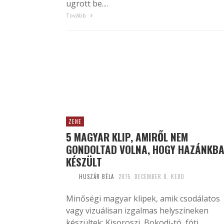
ugrott be....
Tovább
ZENE
5 MAGYAR KLIP, AMIRŐL NEM
GONDOLTAD VOLNA, HOGY HAZÁNKB
KÉSZÜLT
HUSZÁR BÉLA
2015. DECEMBER 8. KEDD
Minőségi magyar klipek, amik csodálatos
vagy vizuálisan izgalmas helyszíneken
készültek: Kisoroszi, Bokodi-tó, fóti