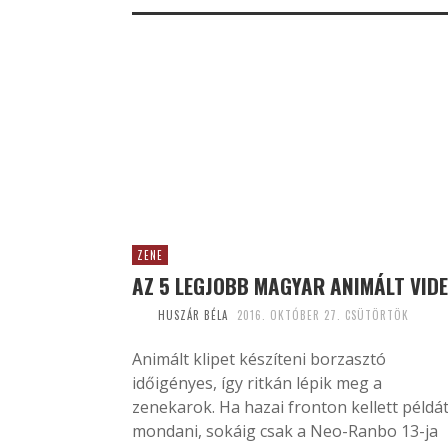
ZENE
AZ 5 LEGJOBB MAGYAR ANIMÁLT VID
HUSZÁR BÉLA
2016. OKTÓBER 27. CSÜTÖRTÖK
Animált klipet készíteni borzasztó
időigényes, így ritkán lépik meg a
zenekarok. Ha hazai fronton kellett példá
mondani, sokáig csak a Neo-Ranbo 13-ja