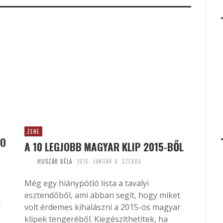
ZENE
EO
A 10 LEGJOBB MAGYAR KLIP 2015-BŐL
HUSZÁR BÉLA
2016. JANUÁR 6. SZERDA
Még egy hiánypótló lista a tavalyi
esztendőből, ami abban segít, hogy miket
t
volt érdemes kihalászni a 2015-ös magyar
klipek tengeréből. Kiegészíthetitek, ha