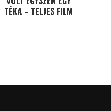
VOLT EGYSZER EGY
TÉKA – TELJES FILM