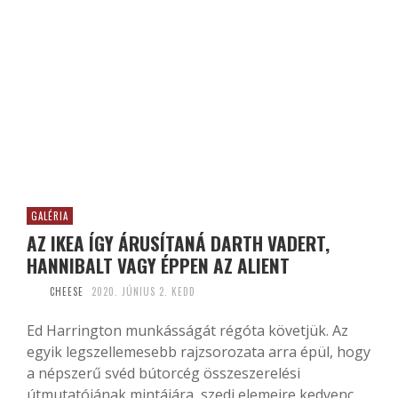
GALÉRIA
AZ IKEA ÍGY ÁRUSÍTANÁ DARTH VADERT,
HANNIBALT VAGY ÉPPEN AZ ALIENT
CHEESE
2020. JÚNIUS 2. KEDD
Ed Harrington munkásságát régóta követjük. Az
egyik legszellemesebb rajzsorozata arra épül, hogy
a népszerű svéd bútorcég összeszerelési
útmutatójának mintájára, szedi elemeire kedvenc