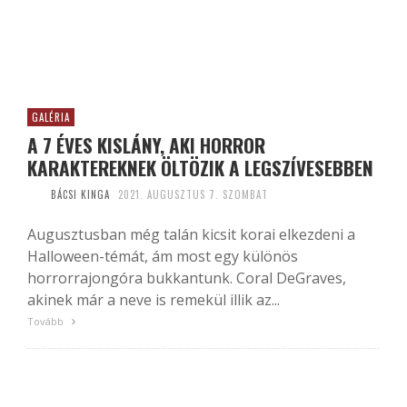
GALÉRIA
A 7 ÉVES KISLÁNY, AKI HORROR
KARAKTEREKNEK ÖLTÖZIK A LEGSZÍVESEBBEN
BÁCSI KINGA
2021. AUGUSZTUS 7. SZOMBAT
Augusztusban még talán kicsit korai elkezdeni a
Halloween-témát, ám most egy különös
horrorrajongóra bukkantunk. Coral DeGraves,
akinek már a neve is remekül illik az...
Tovább