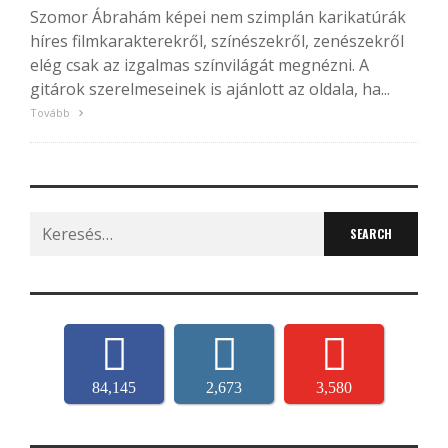
Szomor Ábrahám képei nem szimplán karikatúrák
híres filmkarakterekről, színészekről, zenészekről
elég csak az izgalmas színvilágát megnézni. A
gitárok szerelmeseinek is ajánlott az oldala, ha...
Tovább
Search
for:
84,145
2,673
3,580