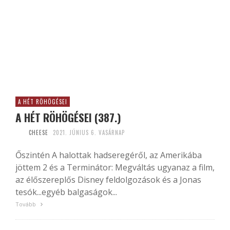
A HÉT RÖHÖGÉSEI
A HÉT RÖHÖGÉSEI (387.)
CHEESE
2021. JÚNIUS 6. VASÁRNAP
Őszintén A halottak hadseregéről, az Amerikába
jöttem 2 és a Terminátor: Megváltás ugyanaz a film,
az élőszereplős Disney feldolgozások és a Jonas
tesók...egyéb balgaságok...
Tovább