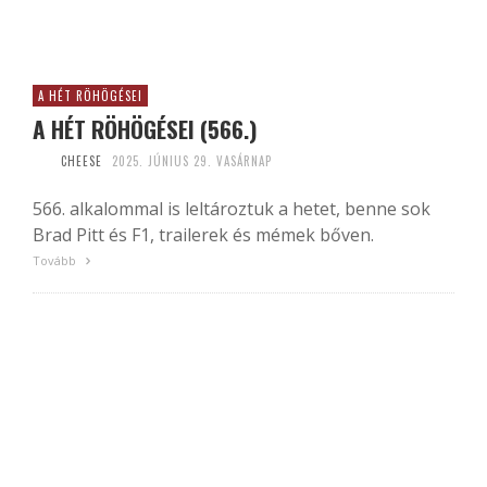
A HÉT RÖHÖGÉSEI
A HÉT RÖHÖGÉSEI (566.)
CHEESE
2025. JÚNIUS 29. VASÁRNAP
566. alkalommal is leltároztuk a hetet, benne sok
Brad Pitt és F1, trailerek és mémek bőven.
Tovább