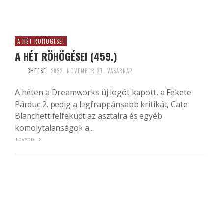
A HÉT RÖHÖGÉSEI
A HÉT RÖHÖGÉSEI (459.)
CHEESE
2022. NOVEMBER 27. VASÁRNAP
A héten a Dreamworks új logót kapott, a Fekete
Párduc 2. pedig a legfrappánsabb kritikát, Cate
Blanchett felfeküdt az asztalra és egyéb
komolytalanságok a...
Tovább