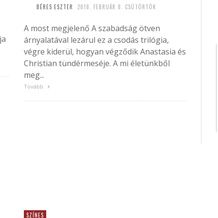
BÉRES ESZTER
2018. FEBRUÁR 8. CSÜTÖRTÖK
A most megjelenő A szabadság ötven
ja
árnyalatával lezárul ez a csodás trilógia,
végre kiderül, hogyan végződik Anastasia és
Christian tündérmeséje. A mi életünkből
meg...
Tovább
SZÍNES