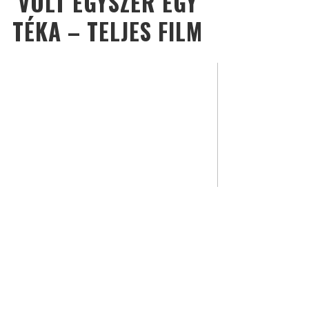
VOLT EGYSZER EGY
TÉKA – TELJES FILM