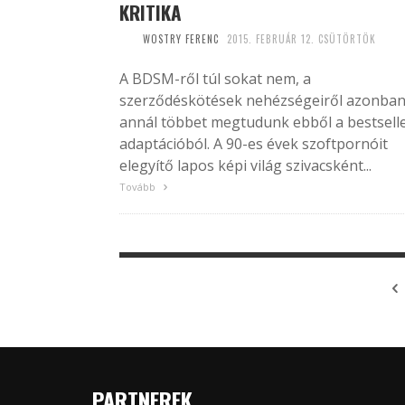
KRITIKA
WOSTRY FERENC
2015. FEBRUÁR 12. CSÜTÖRTÖK
A BDSM-ről túl sokat nem, a
szerződéskötések nehézségeiről azonba
annál többet megtudunk ebből a bestsell
adaptációból. A 90-es évek szoftpornóit
elegyítő lapos képi világ szivacsként...
Tovább
PARTNEREK