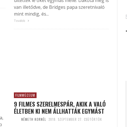
ültették le őket egymás mellé. Dakota meg is
van illetődve, de Bridges papa szeretnivaló
mint mindig, és...
Tovább
FILMMÚZEUM
9 FILMES SZERELMESPÁR, AKIK A VALÓ
ÉLETBEN KI NEM ÁLLHATTÁK EGYMÁST
a,
NÉMETH KORNÉL
2018. SZEPTEMBER 27. CSÜTÖRTÖK
b