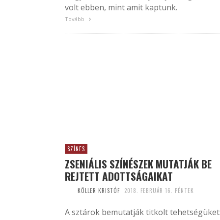
volt ebben, mint amit kaptunk.
Tovább
SZÍNES
ZSENIÁLIS SZÍNÉSZEK MUTATJÁK BE
REJTETT ADOTTSÁGAIKAT
KÖLLER KRISTÓF
2018. FEBRUÁR 16. PÉNTEK
A sztárok bemutatják titkolt tehetségüket