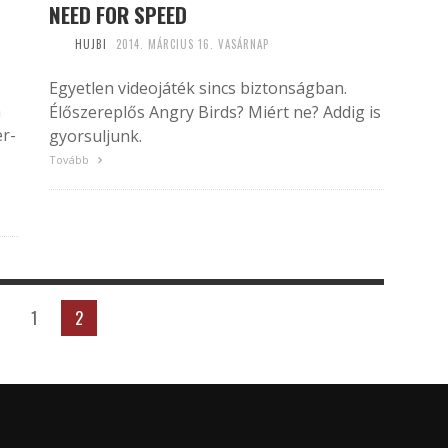
NEED FOR SPEED
HUJBI
2014. MÁRCIUS 16. VASÁRNAP
Egyetlen videojáték sincs biztonságban.
n
Élőszereplős Angry Birds? Miért ne? Addig is
er-
gyorsuljunk.
Tovább
1
2