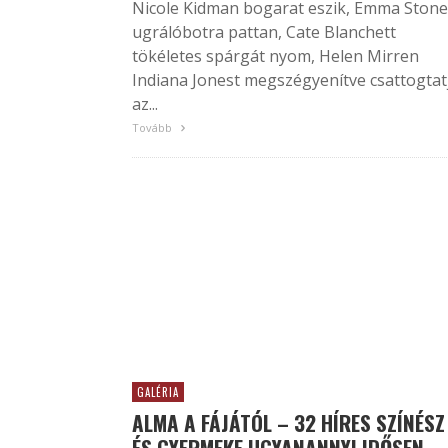
Nicole Kidman bogarat eszik, Emma Stone
ugrálóbotra pattan, Cate Blanchett
tökéletes spárgát nyom, Helen Mirren
Indiana Jonest megszégyenítve csattogtat
az...
Tovább
GALÉRIA
ALMA A FÁJÁTÓL – 32 HÍRES SZÍNÉSZ
ÉS GYERMEKE UGYANANNYI IDŐSEN