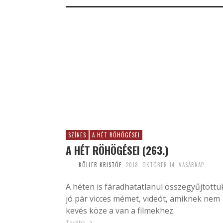
SZÍNES
A HÉT RÖHÖGÉSEI
A HÉT RÖHÖGÉSEI (263.)
KÖLLER KRISTÓF
2018. OKTÓBER 14. VASÁRNAP
A héten is fáradhatatlanul összegyűjtöttü
jó pár vicces mémet, videót, amiknek nem
kevés köze a van a filmekhez.
Tovább