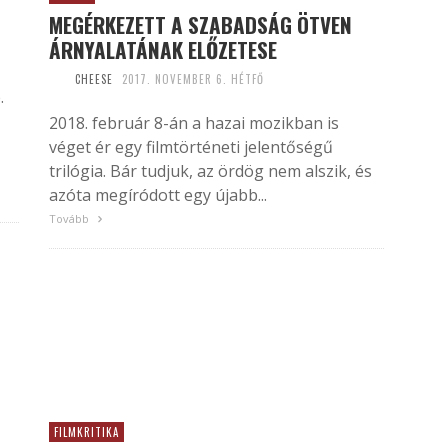
MEGÉRKEZETT A SZABADSÁG ÖTVEN
ÁRNYALATÁNAK ELŐZETESE
CHEESE
2017. NOVEMBER 6. HÉTFŐ
.
2018. február 8-án a hazai mozikban is
véget ér egy filmtörténeti jelentőségű
trilógia. Bár tudjuk, az ördög nem alszik, és
azóta megíródott egy újabb...
Tovább
FILMKRITIKA