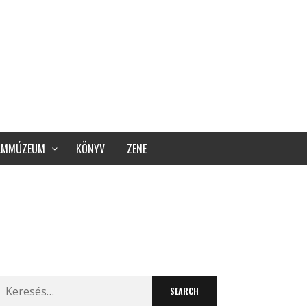
ILMMÚZEUM
KÖNYV
ZENE
Search
for: