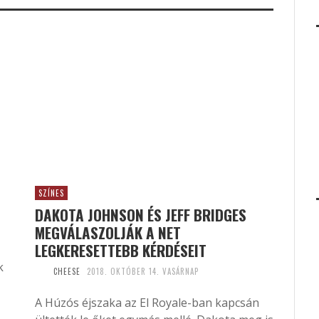
SZÍNES
DAKOTA JOHNSON ÉS JEFF BRIDGES
MEGVÁLASZOLJÁK A NET
LEGKERESETTEBB KÉRDÉSEIT
k
CHEESE
2018. OKTÓBER 14. VASÁRNAP
A Húzós éjszaka az El Royale-ban kapcsán