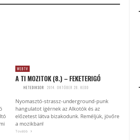
WEBTV
A TI MOZITOK (8.) – FEKETERIGÓ
HETEDIKSOR
2014. OKTÓBER 28. KEDD
Nyomasztó-strassz-underground-punk
ó
hangulatot ígérnek az Alkotók és az
ltó
előzetest látva bizakodunk. Reméljük, jövőre
mi
a mozikban!
Tovább