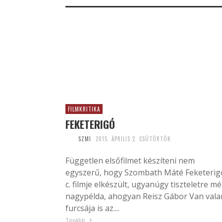
FILMKRITIKA
FEKETERIGÓ
SZMI
2015. ÁPRILIS 2. CSÜTÖRTÖK
Független elsőfilmet készíteni nem
egyszerű, hogy Szombath Máté Feketerig
c. filmje elkészült, ugyanúgy tiszteletre mé
nagypélda, ahogyan Reisz Gábor Van vala
furcsája is az....
Tovább