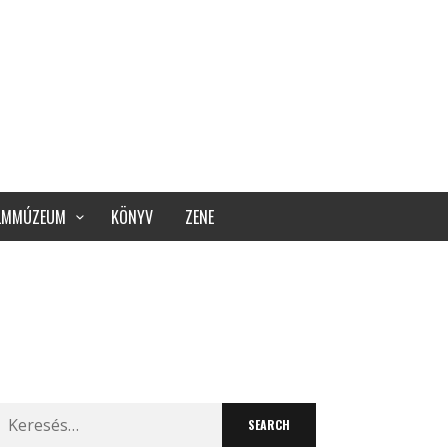
ILMMÚZEUM
KÖNYV
ZENE
Search
for: