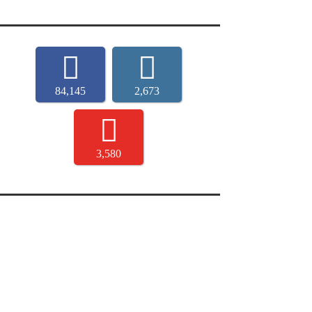
84,145
2,673
3,580