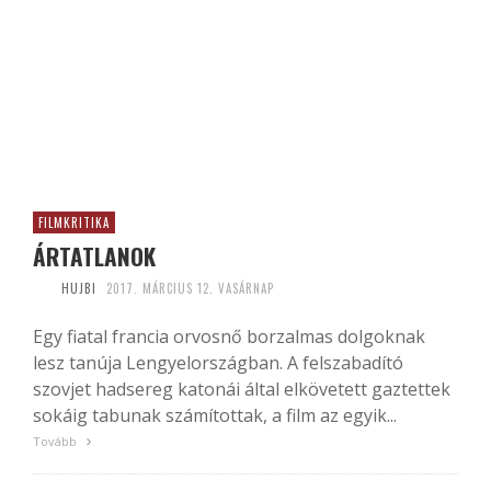
FILMKRITIKA
ÁRTATLANOK
HUJBI
2017. MÁRCIUS 12. VASÁRNAP
Egy fiatal francia orvosnő borzalmas dolgoknak
lesz tanúja Lengyelországban. A felszabadító
szovjet hadsereg katonái által elkövetett gaztettek
sokáig tabunak számítottak, a film az egyik...
Tovább