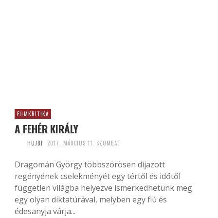
FILMKRITIKA
A FEHÉR KIRÁLY
HUJBI
2017. MÁRCIUS 11. SZOMBAT
Dragomán György többszörösen díjazott
regényének cselekményét egy tértől és időtől
független világba helyezve ismerkedhetünk meg
egy olyan diktatúrával, melyben egy fiú és
édesanyja várja...