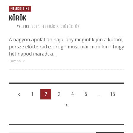
FILMKRITIKA
KÖRÖK
AVOROS
2017. FEBRUÁR 2. CSÜTÖRTÖK
A nagyon ápolatlan hajú lány megint kijön a kútból,
persze előtte rád csörög - most már mobilon - hogy
hét napod maradt a...
Tovább
1
2
3
4
5
…
15