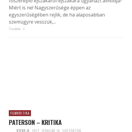
főszereplő éjszakáról-éjszakára ugyanazt álmodja?
Miért is ne! Nagyszerűsége éppen az
egyszerűségében rejlik, de ha alaposabban
szemügyre vesszük,...
Tovább
FILMKRITIKA
PATERSON – KRITIKA
STEVE-O
2017. FEBRUÁR 16. CSÜTÖRTÖK