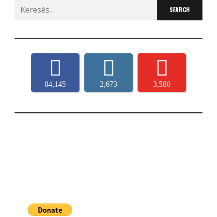
Search
for:
84,145
2,673
3,580