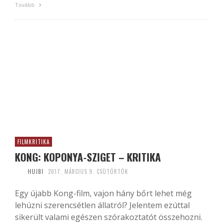
Tovább
FILMKRITIKA
KONG: KOPONYA-SZIGET – KRITIKA
HUJBI
2017. MÁRCIUS 9. CSÜTÖRTÖK
Egy újabb Kong-film, vajon hány bőrt lehet még
lehúzni szerencsétlen állatról? Jelentem ezúttal
sikerült valami egészen szórakoztatót összehozni.