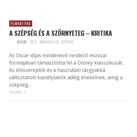
FILMKRITIKA
A SZÉPSÉG ÉS A SZÖRNYETEG – KRITIKA
HUJBI
2017. MÁRCIUS 22. SZERDA
Az Oscar-díjas mindenevő rendező musical
formájában támasztotta fel a Disney klasszikusát.
Az élőszereplők és a használati tárgyakká
változtatott kastélylakók addig énekelnek, amíg a
szépség...
Tovább