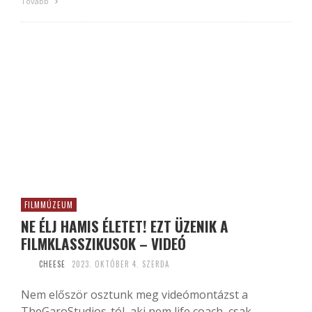
Tovább
FILMMÚZEUM
NE ÉLJ HAMIS ÉLETET! EZT ÜZENIK A
FILMKLASSZIKUSOK – VIDEÓ
CHEESE
2023. OKTÓBER 4. SZERDA
Nem először osztunk meg videómontázst a
TheGaroStudios-tól, aki nem life coach, csak