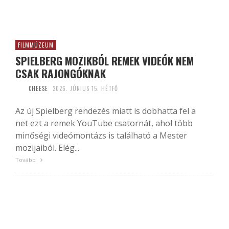
FILMMÚZEUM
SPIELBERG MOZIKBÓL REMEK VIDEÓK NEM
CSAK RAJONGÓKNAK
CHEESE
2026. JÚNIUS 15. HÉTFŐ
Az új Spielberg rendezés miatt is dobhatta fel a
net ezt a remek YouTube csatornát, ahol több
minőségi videómontázs is található a Mester
mozijaiból. Elég...
Tovább