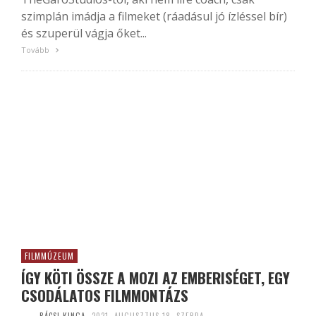
szimplán imádja a filmeket (ráadásul jó ízléssel bír)
és szuperül vágja őket...
Tovább
FILMMÚZEUM
ÍGY KÖTI ÖSSZE A MOZI AZ EMBERISÉGET, EGY
CSODÁLATOS FILMMONTÁZS