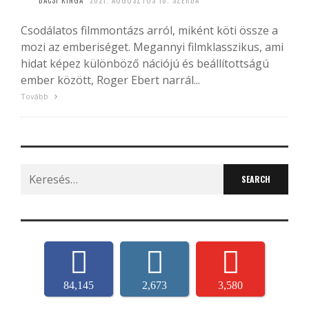
BÁCSI KINGA
2021. AUGUSZTUS 18. SZERDA
Csodálatos filmmontázs arról, miként köti össze a
mozi az emberiséget. Megannyi filmklasszikus, ami
hidat képez különböző nációjú és beállítottságú
ember között, Roger Ebert narrál...
Tovább
Search
for:
84,145
2,673
3,580