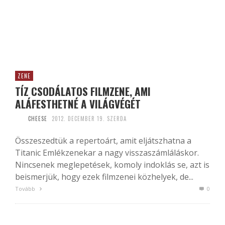
ZENE
TÍZ CSODÁLATOS FILMZENE, AMI
ALÁFESTHETNÉ A VILÁGVÉGÉT
CHEESE
2012. DECEMBER 19. SZERDA
Összeszedtük a repertoárt, amit eljátszhatna a
Titanic Emlékzenekar a nagy visszaszámláláskor.
Nincsenek meglepetések, komoly indoklás se, azt is
beismerjük, hogy ezek filmzenei közhelyek, de...
Tovább
0