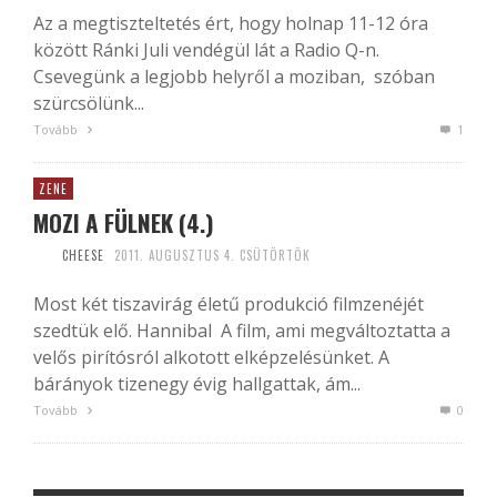
Az a megtiszteltetés ért, hogy holnap 11-12 óra
között Ránki Juli vendégül lát a Radio Q-n.
Csevegünk a legjobb helyről a moziban, szóban
szürcsölünk...
Tovább
1
ZENE
MOZI A FÜLNEK (4.)
CHEESE
2011. AUGUSZTUS 4. CSÜTÖRTÖK
Most két tiszavirág életű produkció filmzenéjét
szedtük elő. Hannibal A film, ami megváltoztatta a
velős pirítósról alkotott elképzelésünket. A
bárányok tizenegy évig hallgattak, ám...
Tovább
0