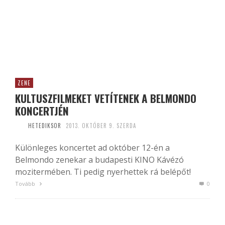
ZENE
KULTUSZFILMEKET VETÍTENEK A BELMONDO
KONCERTJÉN
HETEDIKSOR
2013. OKTÓBER 9. SZERDA
Különleges koncertet ad október 12-én a
Belmondo zenekar a budapesti KINO Kávézó
mozitermében. Ti pedig nyerhettek rá belépőt!
Tovább
0