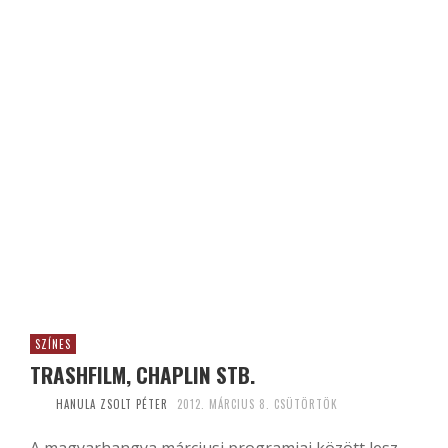
SZÍNES
TRASHFILM, CHAPLIN STB.
HANULA ZSOLT PÉTER
2012. MÁRCIUS 8. CSÜTÖRTÖK
A magyarhangya márciusi programjai között lesz