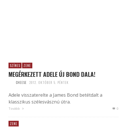
SZÍNES
ZENE
MEGÉRKEZETT ADELE ÚJ BOND DALA!
CHEESE
2012. OKTÓBER 5. PÉNTEK
Adele visszaterelte a James Bond betétdalt a
klasszikus szélesvásznú útra.
Tovább
0
ZENE