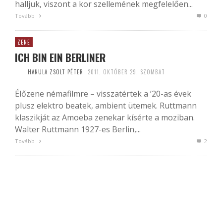
halljuk, viszont a kor szellemének megfelelően...
Tovább
0
ZENE
ICH BIN EIN BERLINER
HANULA ZSOLT PÉTER
2011. OKTÓBER 29. SZOMBAT
Élőzene némafilmre – visszatértek a ’20-as évek
plusz elektro beatek, ambient ütemek. Ruttmann
klaszikját az Amoeba zenekar kísérte a moziban.
Walter Ruttmann 1927-es Berlin,...
Tovább
2