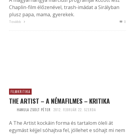
Chaplin-film élőzenével, trash-imádat a Sirályban
plusz papa, mama, gyerekek.
Tovább
0
FILMKRITIKA
THE ARTIST – A NÉMAFILMES – KRITIKA
HANULA ZSOLT PÉTER
2012. FEBRUÁR 22. SZERDA
A The Artist kockáin forma és tartalom öleli át
egymást kéjjel sóhajtva fel, jóllehet e sóhajt mi nem