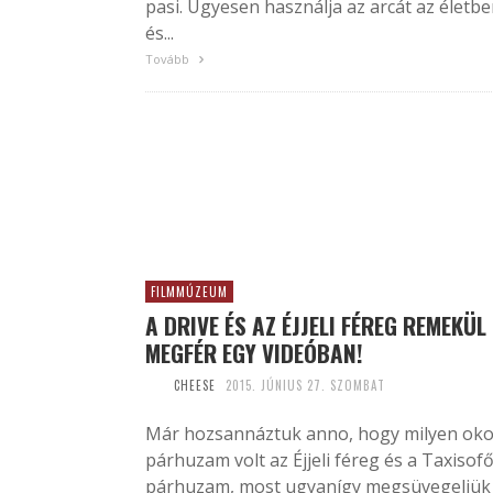
pasi. Ügyesen használja az arcát az életb
és...
Tovább
FILMMÚZEUM
A DRIVE ÉS AZ ÉJJELI FÉREG REMEKÜL
MEGFÉR EGY VIDEÓBAN!
CHEESE
2015. JÚNIUS 27. SZOMBAT
Már hozsannáztuk anno, hogy milyen ok
párhuzam volt az Éjjeli féreg és a Taxisof
párhuzam, most ugyanígy megsüvegeljük