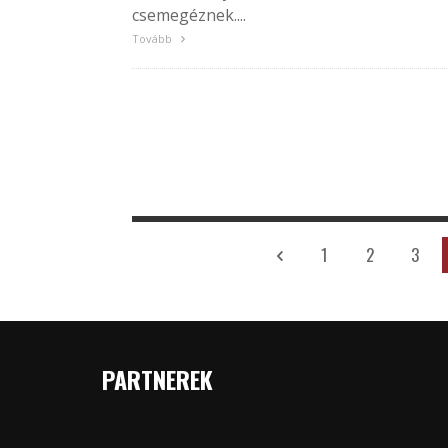
csemegéznek....
Tovább
1
2
3
PARTNEREK