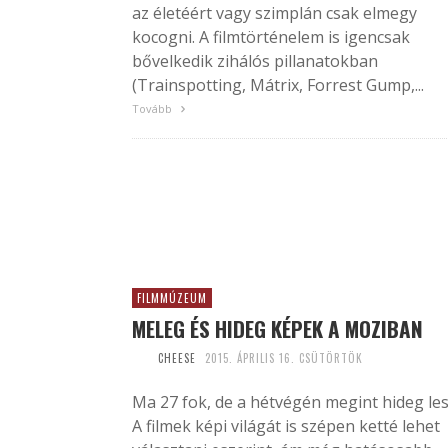
az életéért vagy szimplán csak elmegy
kocogni. A filmtörténelem is igencsak
bővelkedik zihálós pillanatokban
(Trainspotting, Mátrix, Forrest Gump,...
Tovább
FILMMÚZEUM
MELEG ÉS HIDEG KÉPEK A MOZIBAN
CHEESE
2015. ÁPRILIS 16. CSÜTÖRTÖK
Ma 27 fok, de a hétvégén megint hideg les
A filmek képi világát is szépen ketté lehet