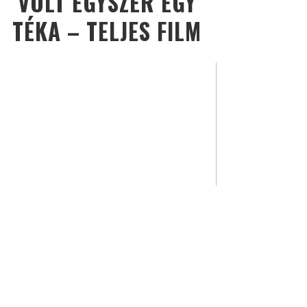
VOLT EGYSZER EGY
TÉKA – TELJES FILM