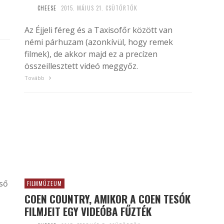
CHEESE
2015. MÁJUS 21. CSÜTÖRTÖK
Az Éjjeli féreg és a Taxisofőr között van
némi párhuzam (azonkívül, hogy remek
filmek), de akkor majd ez a precízen
összeillesztett videó meggyőz.
Tovább
ső
FILMMÚZEUM
COEN COUNTRY, AMIKOR A COEN TESÓK
FILMJEIT EGY VIDEÓBA FŰZTÉK