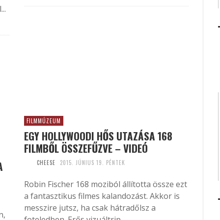
..
FILMMÚZEUM
EGY HOLLYWOODI HŐS UTAZÁSA 168
FILMBŐL ÖSSZEFŰZVE – VIDEÓ
A
CHEESE
2015. JÚNIUS 19. PÉNTEK
Robin Fischer 168 moziból állította össze ezt
a fantasztikus filmes kalandozást. Akkor is
messzire jutsz, ha csak hátradőlsz a
n,
foteledben. Erős vizuáltrip.