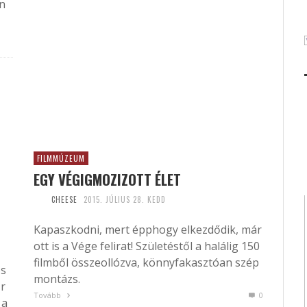
en
FILMMÚZEUM
EGY VÉGIGMOZIZOTT ÉLET
CHEESE
2015. JÚLIUS 28. KEDD
Kapaszkodni, mert épphogy elkezdődik, már
ott is a Vége felirat! Születéstől a halálig 150
filmből összeollózva, könnyfakasztóan szép
os
montázs.
őr
Tovább
0
 a