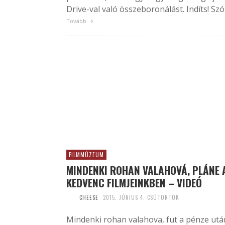
Drive-val való összeboronálást. Indíts! Szól.
Tovább
FILMMÚZEUM
MINDENKI ROHAN VALAHOVÁ, PLÁNE 
KEDVENC FILMJEINKBEN – VIDEÓ
CHEESE
2015. JÚNIUS 4. CSÜTÖRTÖK
Mindenki rohan valahova, fut a pénze utá