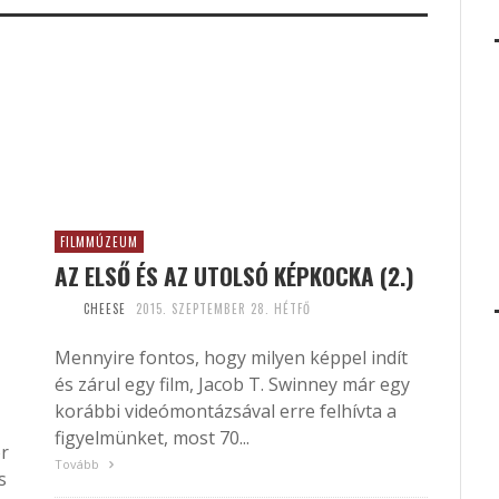
FILMMÚZEUM
AZ ELSŐ ÉS AZ UTOLSÓ KÉPKOCKA (2.)
CHEESE
2015. SZEPTEMBER 28. HÉTFŐ
Mennyire fontos, hogy milyen képpel indít
és zárul egy film, Jacob T. Swinney már egy
korábbi videómontázsával erre felhívta a
figyelmünket, most 70...
r
Tovább
s