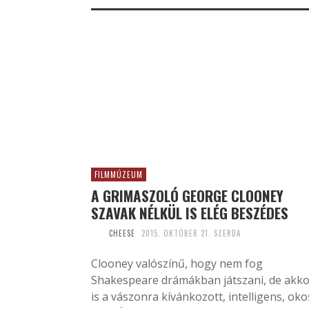
FILMMÚZEUM
A GRIMASZOLÓ GEORGE CLOONEY
SZAVAK NÉLKÜL IS ELÉG BESZÉDES
CHEESE
2015. OKTÓBER 21. SZERDA
Clooney valószínű, hogy nem fog
Shakespeare drámákban játszani, de akko
is a vászonra kívánkozott, intelligens, oko