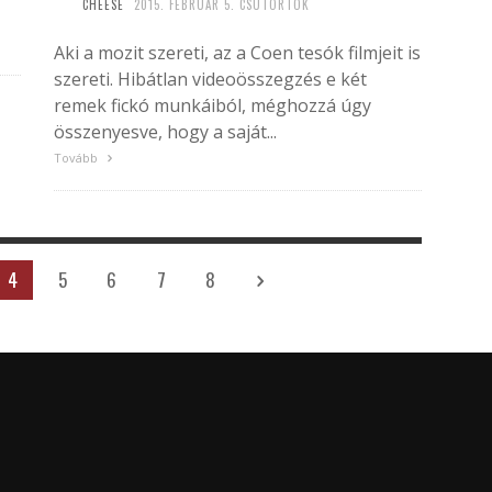
CHEESE
2015. FEBRUÁR 5. CSÜTÖRTÖK
Aki a mozit szereti, az a Coen tesók filmjeit is
szereti. Hibátlan videoösszegzés e két
remek fickó munkáiból, méghozzá úgy
összenyesve, hogy a saját...
Tovább
4
5
6
7
8