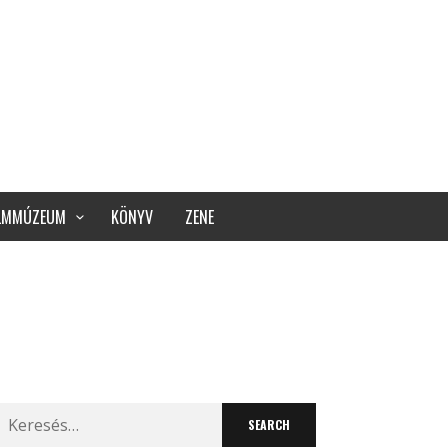
ILMMÚZEUM
KÖNYV
ZENE
Search
for: