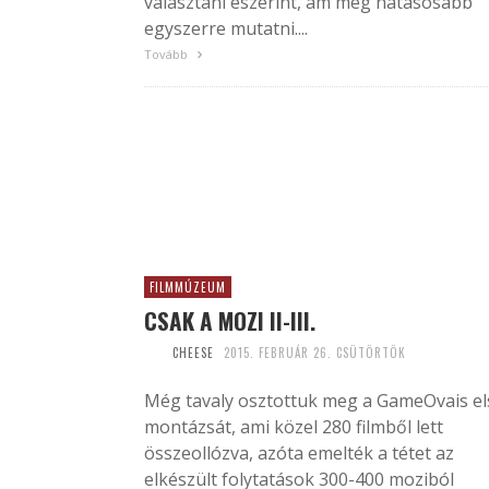
választani eszerint, ám még hatásosabb
egyszerre mutatni....
Tovább
FILMMÚZEUM
CSAK A MOZI II-III.
CHEESE
2015. FEBRUÁR 26. CSÜTÖRTÖK
Még tavaly osztottuk meg a GameOvais el
montázsát, ami közel 280 filmből lett
összeollózva, azóta emelték a tétet az
elkészült folytatások 300-400 moziból