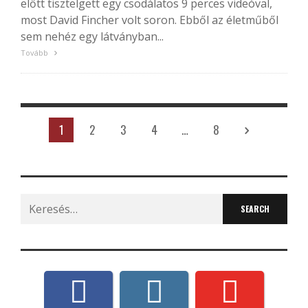
előtt tisztelgett egy csodálatos 9 perces videóval,
most David Fincher volt soron. Ebből az életműből
sem nehéz egy látványban...
Tovább
1
2
3
4
…
8
Search
for: