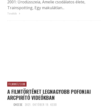
2001: Űrodüsszeia, Amelie csodálatos élete,
Trainspotting, Egy makulátlan...
Tovább
FILMMÚZEUM
A FILMTÖRTÉNET LEGNAGYOBB POFONJAI
ARCPIRÍTÓ VIDEÓKBAN
CHEESE
2021. OKTÓBER 19. KEDD