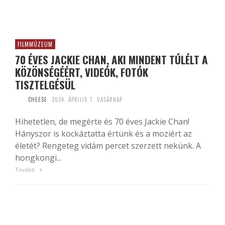
FILMMÚZEUM
70 ÉVES JACKIE CHAN, AKI MINDENT TÚLÉLT A
KÖZÖNSÉGÉÉRT, VIDEÓK, FOTÓK
TISZTELGÉSÜL
CHEESE
2024. ÁPRILIS 7. VASÁRNAP
Hihetetlen, de megérte és 70 éves Jackie Chan!
Hányszor is kockáztatta értünk és a moziért az
életét? Rengeteg vidám percet szerzett nekünk. A
hongkongi...
Tovább