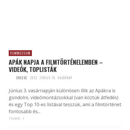
FILMMÚZEUM
APÁK NAPJA A FILMTÖRTÉNELEMBEN –
VIDEÓK, TOPLISTÁK
CHEESE
2023. JÚNIUS 18. VASÁRNAP
Június 3. vasárnapján különösen illik az Apákra is
gondolni, videómontázsokkal (van köztük átfedés)
és egy Top 10-es listával tesszük, ami a filmtörténet
fontosabb és...
Tovább