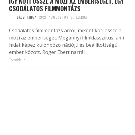
ÍGY KÖTI ÖSSZE A MOZI AZ EMBERISÉGET, EGY
CSODÁLATOS FILMMONTÁZS
BÁCSI KINGA
2021. AUGUSZTUS 18. SZERDA
Csodálatos filmmontázs arról, miként köti össze a
mozi az emberiséget. Megannyi filmklasszikus, ami
hidat képez különböző nációjú és beállítottságú
ember között, Roger Ebert narrál...
Tovább