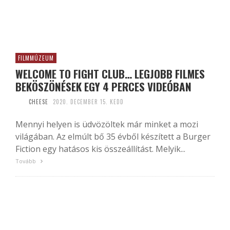
FILMMÚZEUM
WELCOME TO FIGHT CLUB… LEGJOBB FILMES
BEKÖSZÖNÉSEK EGY 4 PERCES VIDEÓBAN
CHEESE
2020. DECEMBER 15. KEDD
Mennyi helyen is üdvözöltek már minket a mozi
világában. Az elmúlt bő 35 évből készített a Burger
Fiction egy hatásos kis összeállítást. Melyik...
Tovább