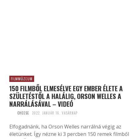
FILMMÚZEUM
150 FILMBŐL ELMESÉLVE EGY EMBER ÉLETE A
SZÜLETÉSTŐL A HALÁLIG, ORSON WELLES A
NARRÁLÁSÁVAL – VIDEÓ
CHEESE
2022. JANUÁR 16. VASÁRNAP
Elfogadnánk, ha Orson Welles narrálná végig az
életünket. Így nézne ki 3 percben 150 remek filmből