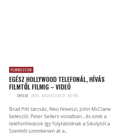
FILMMÚZEUM
EGÉSZ HOLLYWOOD TELEFONÁL, HÍVÁS
FILMTŐL FILMIG – VIDEÓ
CHEESE
2020. AUGUSZTUS 31. HÉTFŐ
Brad Pitt tárcsáz, Neo felveszi, John McClane
beleszól, Peter Sellers vonalban... és ezek a
telefonhívások így folytatódnak a Sikolytól a
Szemtől szembenen át a...