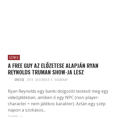
SZÍNES
A FREE GUY AZ ELŐZETESE ALAPJÁN RYAN
REYNOLDS TRUMAN SHOW-JA LESZ
CHEESE
2019. DECEMBER 8. VASÁRNAP
Ryan Reynolds egy banki dolgozót testesít meg egy
videójátékban, amiben ő egy NPC (non-player-
character = nem játékos karakter). Aztán egy szép
napon a szokásos...
Tovább