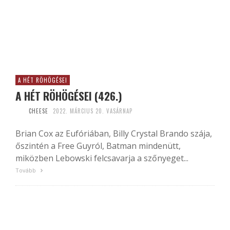
A HÉT RÖHÖGÉSEI
A HÉT RÖHÖGÉSEI (426.)
CHEESE
2022. MÁRCIUS 20. VASÁRNAP
Brian Cox az Eufóriában, Billy Crystal Brando szája,
őszintén a Free Guyról, Batman mindenütt,
miközben Lebowski felcsavarja a szőnyeget...
Tovább