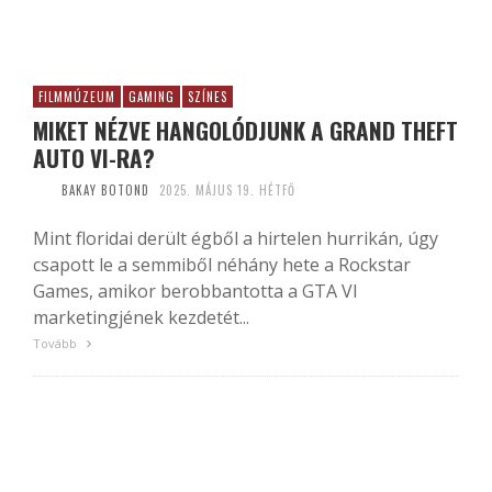
FILMMÚZEUM
GAMING
SZÍNES
MIKET NÉZVE HANGOLÓDJUNK A GRAND THEFT
AUTO VI-RA?
BAKAY BOTOND
2025. MÁJUS 19. HÉTFŐ
Mint floridai derült égből a hirtelen hurrikán, úgy
csapott le a semmiből néhány hete a Rockstar
Games, amikor berobbantotta a GTA VI
marketingjének kezdetét...
Tovább