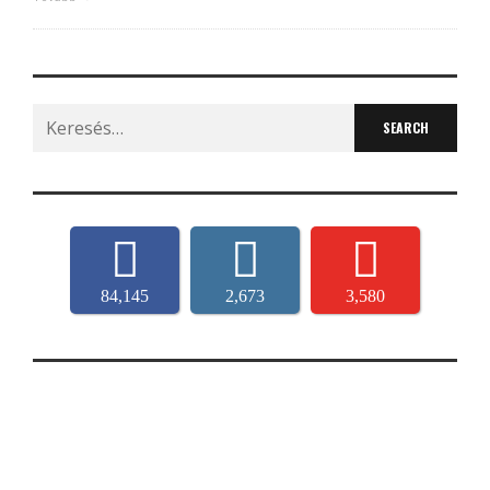
Search
for:
84,145
2,673
3,580