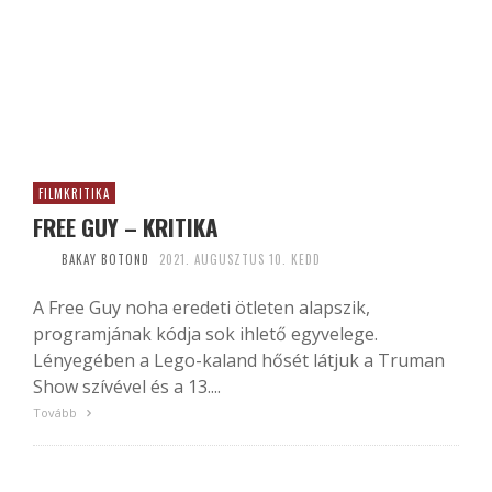
FILMKRITIKA
FREE GUY – KRITIKA
BAKAY BOTOND
2021. AUGUSZTUS 10. KEDD
A Free Guy noha eredeti ötleten alapszik,
programjának kódja sok ihlető egyvelege.
Lényegében a Lego-kaland hősét látjuk a Truman
Show szívével és a 13....
Tovább