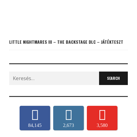
LITTLE NIGHTMARES III – THE BACKSTAGE DLC – JÁTÉKTESZT
Search
for:
84,145
2,673
3,580