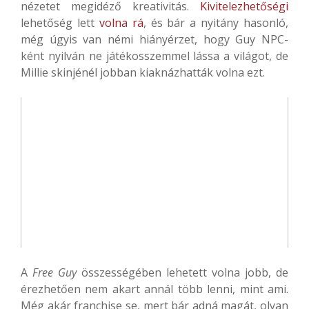
nézetet megidéző kreativitás.
Kivitelezhetőségi
lehetőség lett
volna rá
, és bár a nyitány hasonló,
még úgyis van némi hiányérzet, hogy Guy NPC-
ként nyilván ne játékosszemmel lássa a világot, de
Millie skinjénél jobban kiaknázhatták volna ezt.
A
Free Guy
összességében lehetett volna jobb, de
érezhetően nem akart annál több lenni, mint ami.
Még akár franchise se, mert bár adná magát, olyan