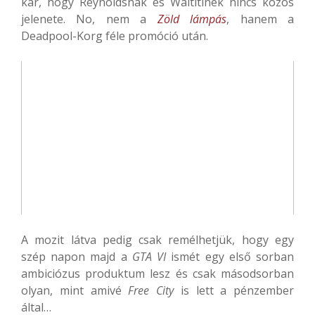
kár, hogy Reynoldsnak és Waititinek nincs közös
jelenete. No, nem a
Zöld lámpás
, hanem a
Deadpool-Korg féle promóció után.
A mozit látva pedig csak remélhetjük, hogy egy
szép napon majd a
GTA VI
ismét egy első sorban
ambiciózus produktum lesz és csak másodsorban
olyan, mint amivé
Free City
is lett a pénzember
által…