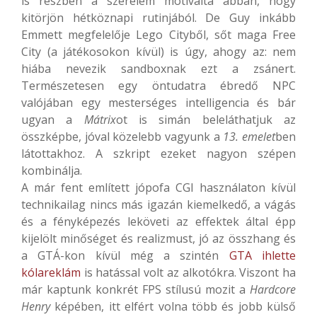
is részben a szerelem motiválta abban, hogy
kitörjön hétköznapi rutinjából. De Guy inkább
Emmett megfelelője Lego Cityből, sőt maga Free
City (a játékosokon kívül) is úgy, ahogy az: nem
hiába nevezik sandboxnak ezt a zsánert.
Természetesen egy öntudatra ébredő NPC
valójában egy mesterséges intelligencia és bár
ugyan a
Mátrix
ot is simán beleláthatjuk az
összképbe, jóval közelebb vagyunk a
13. emelet
ben
látottakhoz. A szkript ezeket nagyon szépen
kombinálja.
A már fent említett jópofa CGI használaton kívül
technikailag nincs más igazán kiemelkedő, a vágás
és a fényképezés leköveti az effektek által épp
kijelölt minőséget és realizmust, jó az összhang és
a GTÁ-kon kívül még a szintén
GTA ihlette
kólareklám
is hatással volt az alkotókra. Viszont ha
már kaptunk konkrét FPS stílusú mozit a
Hardcore
Henry
képében, itt elfért volna több és jobb külső