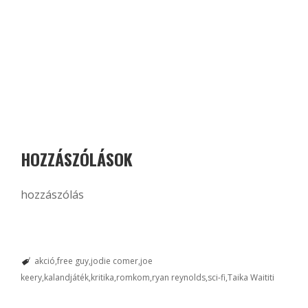
HOZZÁSZÓLÁSOK
hozzászólás
akció
free guy
jodie comer
joe
keery
kalandjáték
kritika
romkom
ryan reynolds
sci-fi
Taika Waititi