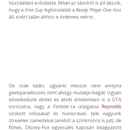
hozzáállást erősítette. Mivel az távolról is jól látszik,
hogy a
Free Guy
legközelebb a
Ready Player One
-hoz
áll, ezért talán ahhoz is érdemes mérni.
De csak talán, ugyanis messze nem annyira
geekparadicsom, mint ahogy mutatja magát. Ugyan
bővelkedünk direkt és átvitt értelemben is a GTA
sorozatra, vagy a
Fortnite
-ra utalgatva
Reynolds
szokott stílusával és humorával, tele vagyunk
streamer cameókkal (amiből a szinkronra is jut), de
filmes, Disney-Fox egyesülés kapcsán beágyazott