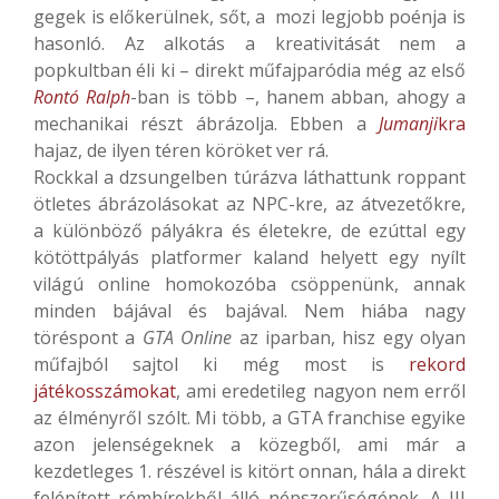
gegek is előkerülnek, sőt, a mozi legjobb poénja is
hasonló. Az alkotás a kreativitását nem a
popkultban éli ki – direkt műfajparódia még az első
Rontó Ralph
-ban is több –, hanem abban, ahogy a
mechanikai részt ábrázolja. Ebben a
Jumanji
kra
hajaz, de ilyen téren köröket ver rá.
Rockkal a dzsungelben túrázva láthattunk roppant
ötletes ábrázolásokat az NPC-kre, az átvezetőkre,
a különböző pályákra és életekre, de ezúttal egy
kötöttpályás platformer kaland helyett egy nyílt
világú online homokozóba csöppenünk, annak
minden bájával és bajával. Nem hiába nagy
töréspont a
GTA Online
az iparban, hisz egy olyan
műfajból sajtol ki még most is
rekord
játékosszámokat
, ami eredetileg nagyon nem erről
az élményről szólt. Mi több, a GTA franchise egyike
azon jelenségeknek a közegből, ami már a
kezdetleges 1. részével is kitört onnan, hála a direkt
felépített rémhírekből álló népszerűségének. A III