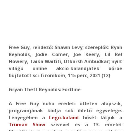
Free Guy, rendező: Shawn Levy; szereplők: Ryan
Reynolds, Jodie Comer, Joe Keery, Lil Rel
Howery, Taika Waititi, Utkarsh Ambudkar; nyílt
világú online akció-kalandjáték bőrbe
bújtatott sci-fi romkom, 115 perc, 2021 (12)
Gryan Theft Reynolds: Fortline
A Free Guy noha eredeti ötleten alapszik,
programjának kódja sok ihlető egyvelege.
Lényegében a
Lego-kaland
hősét látjuk a
Truman Show
szívével és a 13. emelet