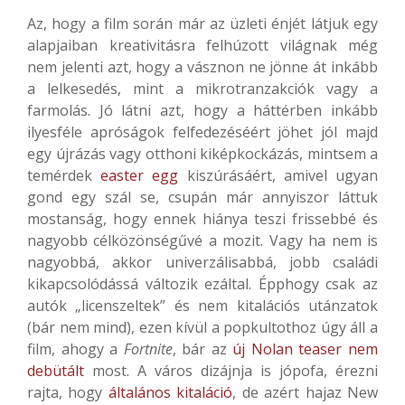
Az, hogy a film során már az üzleti énjét látjuk egy
alapjaiban kreativitásra felhúzott világnak még
nem jelenti azt, hogy a vásznon ne jönne át inkább
a lelkesedés, mint a mikrotranzakciók vagy a
farmolás. Jó látni azt, hogy a háttérben inkább
ilyesféle apróságok felfedezéséért jöhet jól majd
egy újrázás vagy otthoni kiképkockázás, mintsem a
temérdek
easter egg
kiszúrásáért, amivel ugyan
gond egy szál se, csupán már annyiszor láttuk
mostanság, hogy ennek hiánya teszi frissebbé és
nagyobb célközönségűvé a mozit. Vagy ha nem is
nagyobbá, akkor univerzálisabbá, jobb családi
kikapcsolódássá változik ezáltal. Épphogy csak az
autók „licenszeltek” és nem kitalációs utánzatok
(bár nem mind), ezen kívül a popkultothoz úgy áll a
film, ahogy a
Fortnite
, bár az
új Nolan teaser nem
debütált
most. A város dizájnja is jópofa, érezni
rajta, hogy
általános kitaláció
, de azért hajaz New