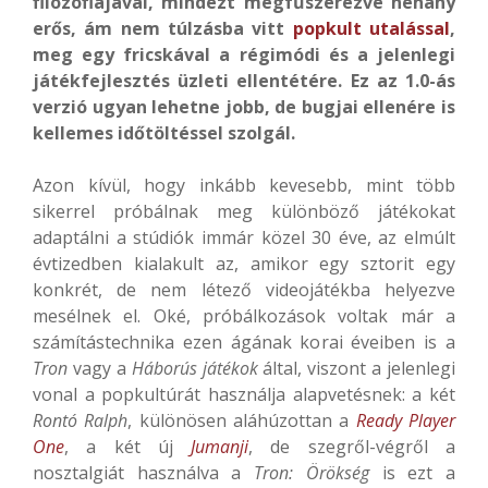
filozófiájával, mindezt megfűszerezve néhány
erős, ám nem túlzásba vitt
popkult utalással
,
meg egy fricskával a régimódi és a jelenlegi
játékfejlesztés üzleti ellentétére. Ez az 1.0-ás
verzió ugyan lehetne jobb, de bugjai ellenére is
kellemes időtöltéssel szolgál.
Azon kívül, hogy inkább kevesebb, mint több
sikerrel próbálnak meg különböző játékokat
adaptálni a stúdiók immár közel 30 éve, az elmúlt
évtizedben kialakult az, amikor egy sztorit egy
konkrét, de nem létező videojátékba helyezve
mesélnek el. Oké, próbálkozások voltak már a
számítástechnika ezen ágának korai éveiben is a
Tron
vagy a
Háborús játékok
által, viszont a jelenlegi
vonal a popkultúrát használja alapvetésnek: a két
Rontó Ralph
, különösen aláhúzottan a
Ready Player
One
, a két új
Jumanji
, de szegről-végről a
nosztalgiát használva a
Tron: Örökség
is ezt a