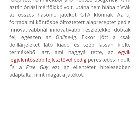
aztán óriási mérföldkő volt, utána nem hiába hívták
az összes hasonló játékot GTA klónnak. Az új
forradalmi köntösbe öltöztetett alapreceptet pedig
innovatívabbnál innovatívabb részletekkel dobták
fel, egészen az
Online
-ig. Ekkor jött a csak
dolllárjeleket látó kiadó és szép lassan kiölte
termékéből azt, ami naggyá tette, az
egyik
legjelentősebb fejlesztővel pedig
pereskedés indult.
És a
Free Guy
ezt az ellentétet hitelesebben
adaptálta, mint magát a játékot.