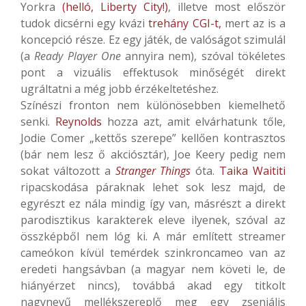
Yorkra
(helló, Liberty City!)
, illetve most először
tudok dicsérni egy kvázi
trehány CGI-t,
mert az is a
koncepció része. Ez egy játék, de valóságot szimulál
(a
Ready Player One
annyira nem), szóval tökéletes
pont a vizuális effektusok minőségét direkt
ugráltatni a még jobb érzékeltetéshez.
Színészi fronton nem különösebben kiemelhető
senki.
Reynolds
hozza azt, amit elvárhatunk tőle,
Jodie Comer „kettős szerepe” kellően kontrasztos
(bár nem lesz ő akciósztár), Joe Keery pedig nem
sokat változott a
Stranger Things
óta.
Taika Waititi
ripacskodása páraknak lehet sok lesz majd, de
egyrészt ez nála mindig így van, másrészt a direkt
parodisztikus karakterek eleve ilyenek, szóval az
összképből nem lóg ki. A már említett streamer
cameókon kívül temérdek szinkroncameo van az
eredeti hangsávban (a magyar nem követi le, de
hiányérzet nincs), továbbá akad egy titkolt
nagynevű mellékszereplő meg egy zseniális