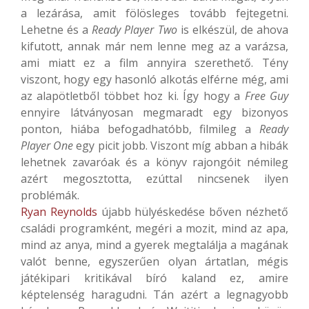
a lezárása, amit fölösleges tovább fejtegetni.
Lehetne és a
Ready Player Two
is elkészül, de ahova
kifutott, annak már nem lenne meg az a varázsa,
ami miatt ez a film annyira szerethető. Tény
viszont, hogy egy hasonló alkotás elférne még, ami
az alapötletből többet hoz ki. Így hogy a
Free Guy
ennyire látványosan megmaradt egy bizonyos
ponton, hiába befogadhatóbb, filmileg a
Ready
Player One
egy picit jobb. Viszont míg abban a hibák
lehetnek zavaróak és a könyv rajongóit némileg
azért megosztotta, ezúttal nincsenek ilyen
problémák.
Ryan Reynolds
újabb hülyéskedése bőven nézhető
családi programként, megéri a mozit, mind az apa,
mind az anya, mind a gyerek megtalálja a magának
valót benne, egyszerűen olyan ártatlan, mégis
játékipari kritikával bíró kaland ez, amire
képtelenség haragudni. Tán azért a legnagyobb