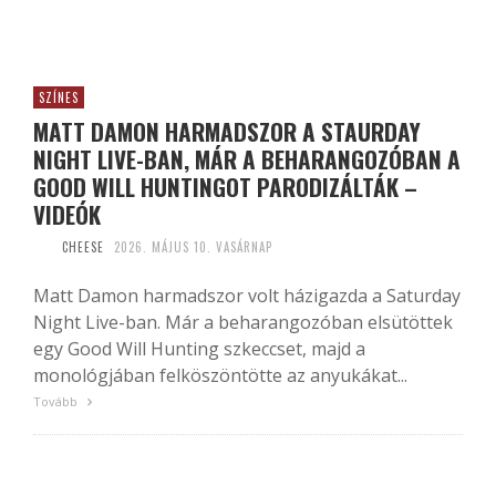
SZÍNES
MATT DAMON HARMADSZOR A STAURDAY
NIGHT LIVE-BAN, MÁR A BEHARANGOZÓBAN A
GOOD WILL HUNTINGOT PARODIZÁLTÁK –
VIDEÓK
CHEESE
2026. MÁJUS 10. VASÁRNAP
Matt Damon harmadszor volt házigazda a Saturday
Night Live-ban. Már a beharangozóban elsütöttek
egy Good Will Hunting szkeccset, majd a
monológjában felköszöntötte az anyukákat...
Tovább