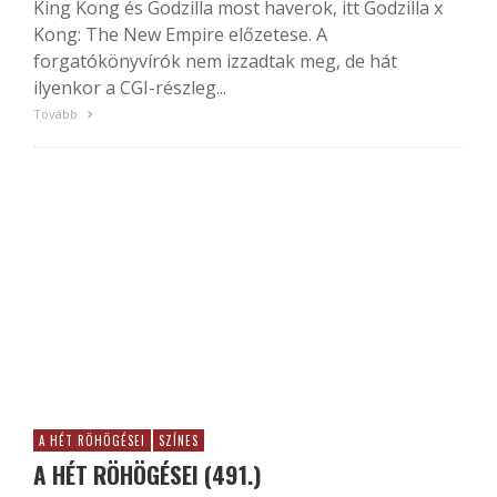
King Kong és Godzilla most haverok, itt Godzilla x
Kong: The New Empire előzetese. A
forgatókönyvírók nem izzadtak meg, de hát
ilyenkor a CGI-részleg...
Tovább
A HÉT RÖHÖGÉSEI
SZÍNES
A HÉT RÖHÖGÉSEI (491.)