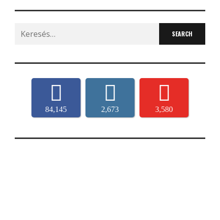
Search
for:
84,145
2,673
3,580