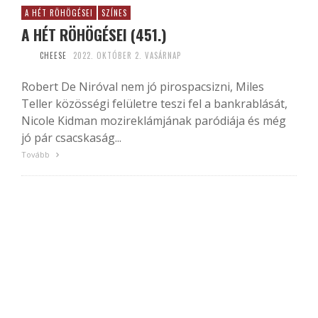
A HÉT RÖHÖGÉSEI
SZÍNES
A HÉT RÖHÖGÉSEI (451.)
CHEESE
2022. OKTÓBER 2. VASÁRNAP
Robert De Niróval nem jó pirospacsizni, Miles
Teller közösségi felületre teszi fel a bankrablását,
Nicole Kidman mozireklámjának paródiája és még
jó pár csacskaság...
Tovább