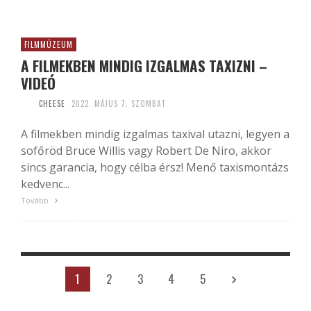
FILMMÚZEUM
A FILMEKBEN MINDIG IZGALMAS TAXIZNI –
VIDEÓ
CHEESE
2022. MÁJUS 7. SZOMBAT
A filmekben mindig izgalmas taxival utazni, legyen a
sofőröd Bruce Willis vagy Robert De Niro, akkor
sincs garancia, hogy célba érsz! Menő taxismontázs
kedvenc...
Tovább
1
2
3
4
5