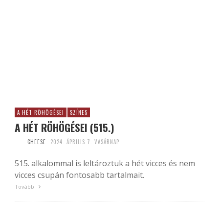
A HÉT RÖHÖGÉSEI
SZÍNES
A HÉT RÖHÖGÉSEI (515.)
CHEESE
2024. ÁPRILIS 7. VASÁRNAP
515. alkalommal is leltároztuk a hét vicces és nem
vicces csupán fontosabb tartalmait.
Tovább