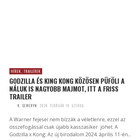
HÍREK, TRAILEREK
GODZILLA ÉS KING KONG KÖZÖSEN PÜFÖLI A
NÁLUK IS NAGYOBB MAJMOT, ITT A FRISS
TRAILER
K. SEWERYN
2024. FEBRUÁR 14. SZERDA
A Warner fejesei nem bízzák a véletlenre, ezzel az
összefogással csak újabb kasszasiker jöhet. A
Godzilla x Kong: Az új birodalom 2024. április 11-én...