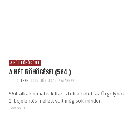
A HÉT RÖHÖGÉSEI
A HÉT RÖHÖGÉSEI (564.)
CHEESE
2025. JÚNIUS 15. VASÁRNAP
564. alkalommal is leltároztuk a hetet, az Űrgolyhók
2. bejelentés mellett volt még sok minden.
Tovább