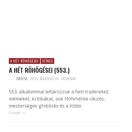
A HÉT RÖHÖGÉSEI
SZÍNES
A HÉT RÖHÖGÉSEI (553.)
CHEESE
2025. MÁRCIUS 30. VASÁRNAP
553. alkalommal leltározzuk a heti trailereket,
mémeket, kritikákat, sok Hófehérke cikizés,
mesterséges ghiblizés és a többi.
Tovább