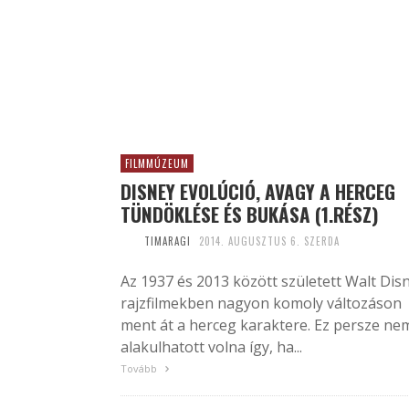
FILMMÚZEUM
DISNEY EVOLÚCIÓ, AVAGY A HERCEG
TÜNDÖKLÉSE ÉS BUKÁSA (1.RÉSZ)
TIMARAGI
2014. AUGUSZTUS 6. SZERDA
Az 1937 és 2013 között született Walt Dis
rajzfilmekben nagyon komoly változáson
ment át a herceg karaktere. Ez persze ne
alakulhatott volna így, ha...
Tovább