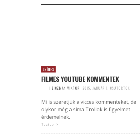
SZÍNES
FILMES YOUTUBE KOMMENTEK
HEICZMAN VIKTOR
2015. JANUÁR 1. CSÜTÖRTÖK
Mi is szeretjük a vicces kommenteket, de
olykor még a sima Trollok is figyelmet
érdemelnek.
Tovább