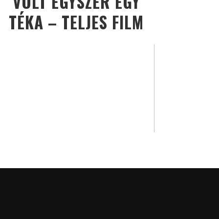
VOLT EGYSZER EGY
TÉKA – TELJES FILM