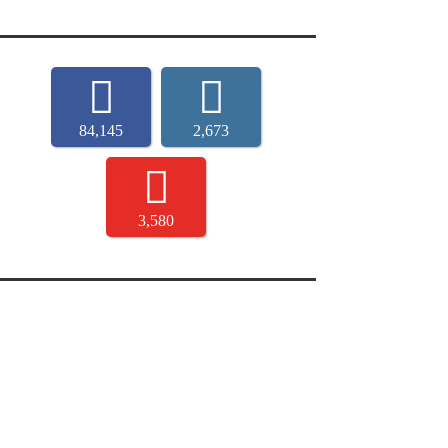
84,145
2,673
3,580