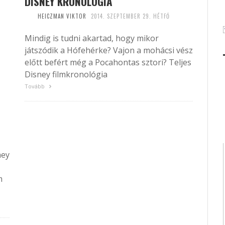
DISNEY KRONOLÓGIA
HEICZMAN VIKTOR
2014. SZEPTEMBER 29. HÉTFŐ
Mindig is tudni akartad, hogy mikor
játszódik a Hófehérke? Vajon a mohácsi vész
előtt befért még a Pocahontas sztori? Teljes
Disney filmkronológia
Tovább
ney
m