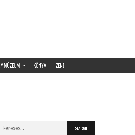
ILMMÚZEUM
KÖNYV
ZENE
Search
for: