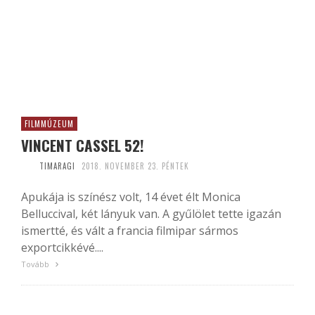
FILMMÚZEUM
VINCENT CASSEL 52!
TIMARAGI
2018. NOVEMBER 23. PÉNTEK
Apukája is színész volt, 14 évet élt Monica
Belluccival, két lányuk van. A gyűlölet tette igazán
ismertté, és vált a francia filmipar sármos
exportcikkévé....
Tovább