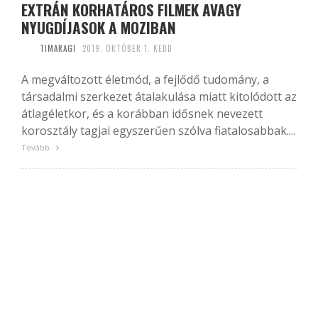
EXTRÁN KORHATÁROS FILMEK AVAGY
NYUGDÍJASOK A MOZIBAN
TIMARAGI
2019. OKTÓBER 1. KEDD
A megváltozott életmód, a fejlődő tudomány, a
társadalmi szerkezet átalakulása miatt kitolódott az
átlagéletkor, és a korábban idősnek nevezett
korosztály tagjai egyszerűen szólva fiatalosabbak....
Tovább