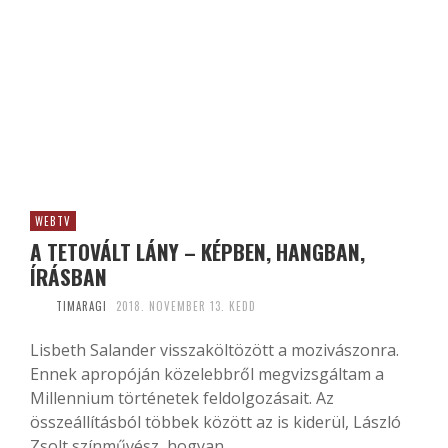
WEBTV
A TETOVÁLT LÁNY – KÉPBEN, HANGBAN,
ÍRÁSBAN
TIMARAGI
2018. NOVEMBER 13. KEDD
Lisbeth Salander visszaköltözött a mozivászonra.
Ennek apropóján közelebbről megvizsgáltam a
Millennium történetek feldolgozásait. Az
összeállításból többek között az is kiderül, László
Zsolt színművész, hogyan...