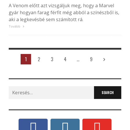
A Venom előtt azt vizsgáljuk meg, hogy a Marvel
gyár hogyan farag férfit még abból a színészből is,
aki a legkevésbé sem számított rá.
Tovább
1
2
3
4
…
9
Search
for: