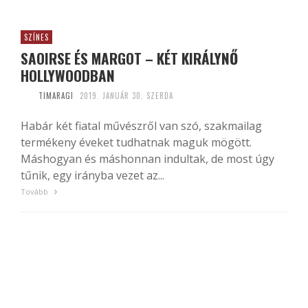
SZÍNES
SAOIRSE ÉS MARGOT – KÉT KIRÁLYNŐ
HOLLYWOODBAN
TIMARAGI
2019. JANUÁR 30. SZERDA
Habár két fiatal művészről van szó, szakmailag
termékeny éveket tudhatnak maguk mögött.
Máshogyan és máshonnan indultak, de most úgy
tűnik, egy irányba vezet az...
Tovább