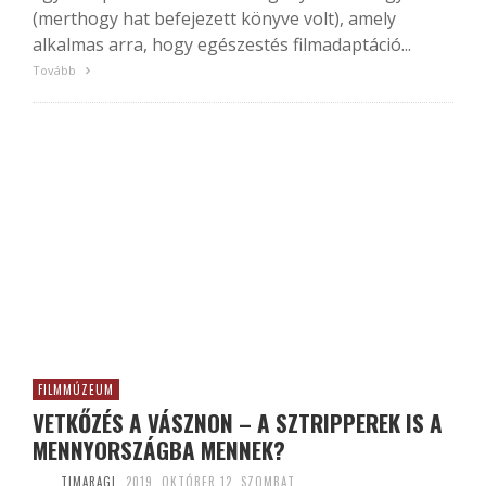
(merthogy hat befejezett könyve volt), amely
alkalmas arra, hogy egészestés filmadaptáció...
Tovább
FILMMÚZEUM
VETKŐZÉS A VÁSZNON – A SZTRIPPEREK IS A
MENNYORSZÁGBA MENNEK?
TIMARAGI
2019. OKTÓBER 12. SZOMBAT