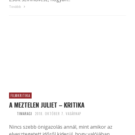
Tovább
FILMKRITIKA
A MEZTELEN JULIET – KRITIKA
TIMARAGI
2018. OKTÓBER 7. VASÁRNAP
Nincs szebb önigazolás annál, mint amikor az
elvesztegetett időről kiderül, hogy valójában