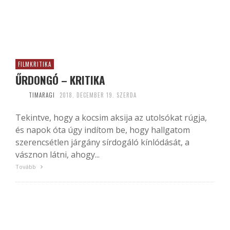
FILMKRITIKA
ŰRDONGÓ – KRITIKA
TIMARAGI
2018. DECEMBER 19. SZERDA
Tekintve, hogy a kocsim aksija az utolsókat rúgja,
és napok óta úgy indítom be, hogy hallgatom
szerencsétlen járgány sírdogáló kínlódását, a
vásznon látni, ahogy...
Tovább