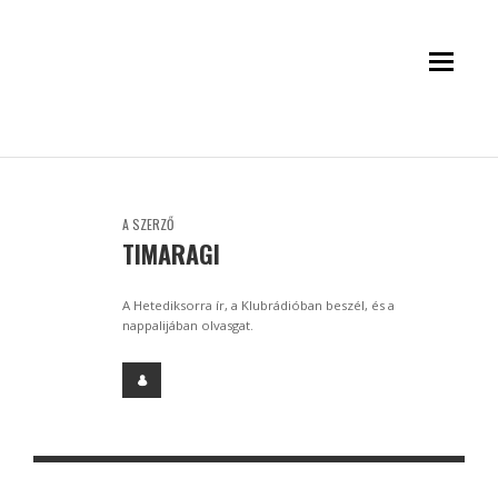
A SZERZŐ
TIMARAGI
A Hetediksorra ír, a Klubrádióban beszél, és a
nappalijában olvasgat.