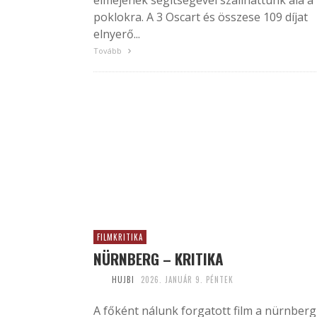
elméjének segítségével szállhattunk alá a
poklokra. A 3 Oscart és összese 109 díjat
elnyerő...
Tovább
FILMKRITIKA
NÜRNBERG – KRITIKA
HUJBI
2026. JANUÁR 9. PÉNTEK
A főként nálunk forgatott film a nürnberg