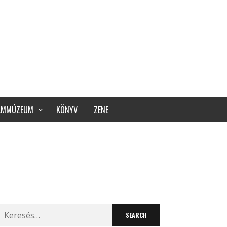
ILMMÚZEUM
KÖNYV
ZENE
Search
for: