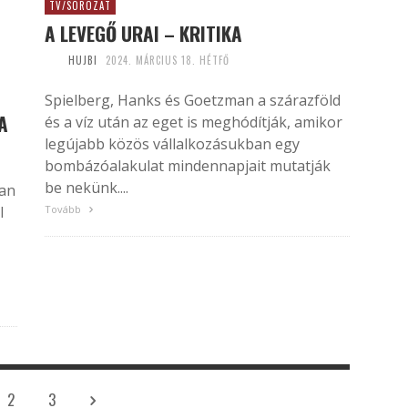
TV/SOROZAT
A LEVEGŐ URAI – KRITIKA
HUJBI
2024. MÁRCIUS 18. HÉTFŐ
Spielberg, Hanks és Goetzman a szárazföld
A
és a víz után az eget is meghódítják, amikor
legújabb közös vállalkozásukban egy
bombázóalakulat mindennapjait mutatják
be nekünk....
ban
l
Tovább
2
3