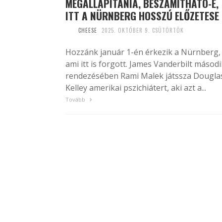
MEGÁLLAPÍTANIA, BESZÁMÍTHATÓ-E,
ITT A NÜRNBERG HOSSZÚ ELŐZETESE
CHEESE
2025. OKTÓBER 9. CSÜTÖRTÖK
Hozzánk január 1-én érkezik a Nürnberg,
ami itt is forgott. James Vanderbilt másodi
rendezésében Rami Malek játssza Dougla
Kelley amerikai pszichiátert, aki azt a...
Tovább