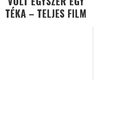
VOLT EGYSZER EGY
TÉKA – TELJES FILM