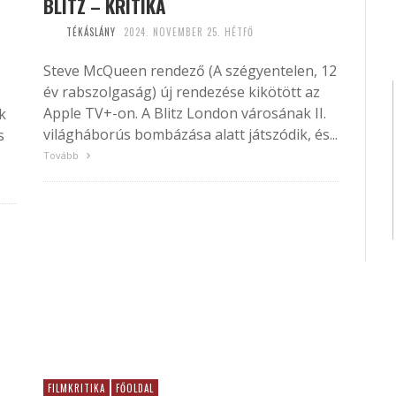
BLITZ – KRITIKA
TÉKÁSLÁNY
2024. NOVEMBER 25. HÉTFŐ
Steve McQueen rendező (A szégyentelen, 12
év rabszolgaság) új rendezése kikötött az
Apple TV+-on. A Blitz London városának II.
k
világháborús bombázása alatt játszódik, és...
s
Tovább
FILMKRITIKA
FŐOLDAL