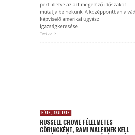
pert, illetve az azt megelőző időszakot
mutatja be nekünk. A középpontban a vád
képviselő amerikai ügyész
igazságkeresése...
Tovább
HÍREK, TRAILEREK
RUSSELL CROWE FÉLELMETES
GÖRINGKÉNT, RAMI MALEKNEK KELL