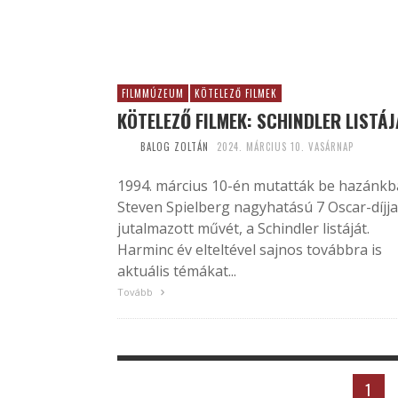
FILMMÚZEUM
KÖTELEZŐ FILMEK
KÖTELEZŐ FILMEK: SCHINDLER LISTÁJ
BALOG ZOLTÁN
2024. MÁRCIUS 10. VASÁRNAP
1994. március 10-én mutatták be hazánk
Steven Spielberg nagyhatású 7 Oscar-díjja
jutalmazott művét, a Schindler listáját.
Harminc év elteltével sajnos továbbra is
aktuális témákat...
Tovább
1