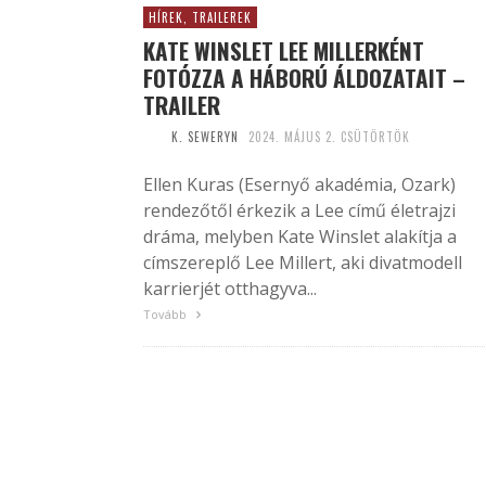
HÍREK, TRAILEREK
KATE WINSLET LEE MILLERKÉNT
FOTÓZZA A HÁBORÚ ÁLDOZATAIT –
TRAILER
K. SEWERYN
2024. MÁJUS 2. CSÜTÖRTÖK
Ellen Kuras (Esernyő akadémia, Ozark)
rendezőtől érkezik a Lee című életrajzi
dráma, melyben Kate Winslet alakítja a
címszereplő Lee Millert, aki divatmodell
karrierjét otthagyva...
Tovább