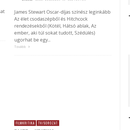
at
James Stewart Oscar-díjas színész leginkább
Az élet csodaszépből és Hitchcock
rendezésekből (Kötél, Hátsó ablak, Az
ember, aki túl sokat tudott, Szédülés)
ugorhat be egy...
Tovább
FILMKRITIKA
TV/SOROZAT