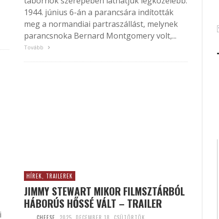
tábornok szerepében láthatjuk legközelebb.
1944. június 6-án a parancsára indították
meg a normandiai partraszállást, melynek
parancsnoka Bernard Montgomery volt,...
Tovább
HÍREK, TRAILEREK
JIMMY STEWART MIKOR FILMSZTÁRBÓL
HÁBORÚS HŐSSÉ VÁLT – TRAILER
i
CHEESE
2025. DECEMBER 18. CSÜTÖRTÖK