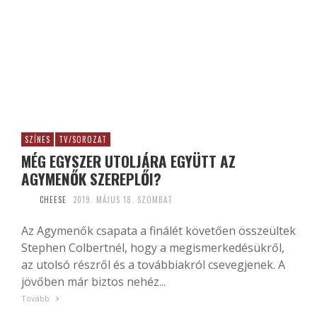
SZÍNES
TV/SOROZAT
MÉG EGYSZER UTOLJÁRA EGYÜTT AZ
AGYMENŐK SZEREPLŐI?
CHEESE
2019. MÁJUS 18. SZOMBAT
Az Agymenők csapata a finálét követően összeültek
Stephen Colbertnél, hogy a megismerkedésükről,
az utolsó részről és a továbbiakról csevegjenek. A
jövőben már biztos nehéz...
Tovább