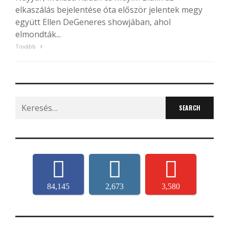
elkaszálás bejelentése óta először jelentek megy
együtt Ellen DeGeneres showjában, ahol
elmondták...
Tovább
Search
for:
84,145
2,673
3,580