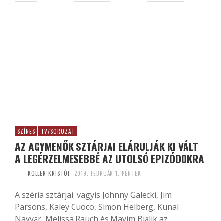
SZÍNES
TV/SOROZAT
AZ AGYMENŐK SZTÁRJAI ELÁRULJÁK KI VÁLT
A LEGÉRZELMESEBBÉ AZ UTOLSÓ EPIZÓDOKRA
KÖLLER KRISTÓF
2019. FEBRUÁR 1. PÉNTEK
A széria sztárjai, vagyis Johnny Galecki, Jim
Parsons, Kaley Cuoco, Simon Helberg, Kunal
Nayyar, Melissa Rauch és Mayim Bialik az