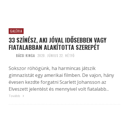
GALÉRIA
33 SZÍNÉSZ, AKI JÓVAL IDŐSEBBEN VAGY
FIATALABBAN ALAKÍTOTTA SZEREPÉT
BÁCSI KINGA
2020. JÚNIUS 22. HÉTFŐ
Sokszor röhögünk, ha harmincas játszik
gimnazistát egy amerikai filmben. De vajon, hány
évesen kezdte forgatni Scarlett Johansson az
Elveszett jelentést és mennyivel volt fiatalabb...
Tovább