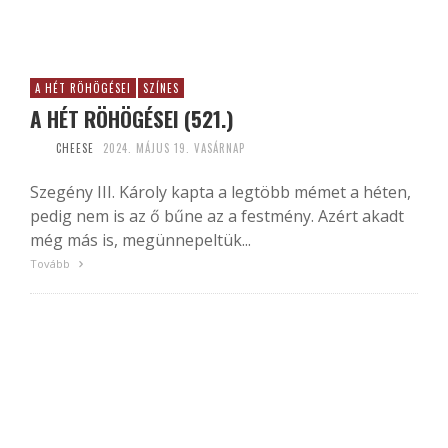
A HÉT RÖHÖGÉSEI
SZÍNES
A HÉT RÖHÖGÉSEI (521.)
CHEESE
2024. MÁJUS 19. VASÁRNAP
Szegény III. Károly kapta a legtöbb mémet a héten,
pedig nem is az ő bűne az a festmény. Azért akadt
még más is, megünnepeltük...
Tovább