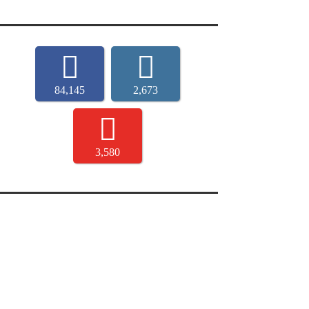
84,145
2,673
3,580