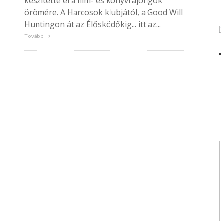
készítette el a film- és könyvrajongók
k
örömére. A Harcosok klubjától, a Good Will
Huntingon át az Élősködőkig... itt az...
Tovább