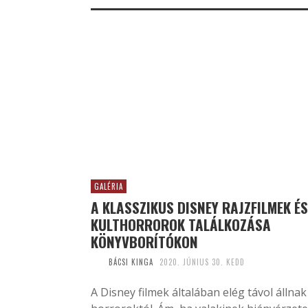
GALÉRIA
A KLASSZIKUS DISNEY RAJZFILMEK ÉS
KULTHORROROK TALÁLKOZÁSA
KÖNYVBORÍTÓKON
BÁCSI KINGA
2020. JÚNIUS 30. KEDD
A Disney filmek általában elég távol állnak