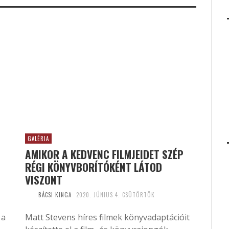
GALÉRIA
AMIKOR A KEDVENC FILMJEIDET SZÉP
RÉGI KÖNYVBORÍTÓKÉNT LÁTOD
VISZONT
BÁCSI KINGA
2020. JÚNIUS 4. CSÜTÖRTÖK
 a
Matt Stevens híres filmek könyvadaptációit