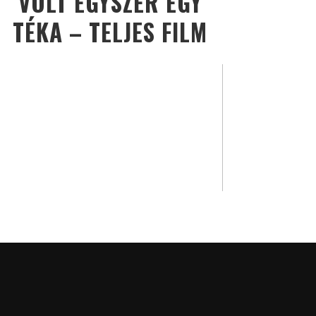
VOLT EGYSZER EGY
TÉKA – TELJES FILM