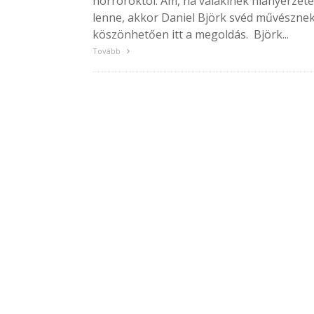
horroroktól. Ám, ha valakinek hiányérzete
lenne, akkor Daniel Björk svéd művészne
köszönhetően itt a megoldás. Björk...
Tovább