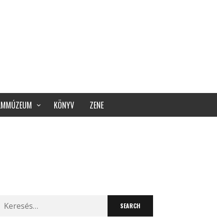
ILMMÚZEUM
KÖNYV
ZENE
Search
for: