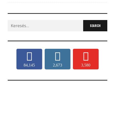
Search
for:
84,145
2,673
3,580