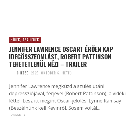
HÍREK, TRAILEREK
JENNIFER LAWRENCE OSCART ÉRŐEN KAP
IDEGÖSSZEOMLÁST, ROBERT PATTINSON
TEHETETLENÜL NÉZI – TRAILER
CHEESE
2025. OKTÓBER 6. HÉTFŐ
Jennifer Lawrence megküzd a szülés utáni
depressziójával, férjével (Robert Pattinson), a vidéki
léttel. Lesz itt megint Oscar-jelölés. Lynne Ramsay
(Beszélnünk kell Kevinről, Sosem voltál...
Tovább