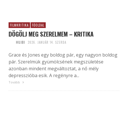
FILMKRITIKA
FŐOLDAL
DÖGÖLJ MEG SZERELMEM – KRITIKA
HUJBI
2026. JANUÁR 14. SZERDA
Grace és Jones egy boldog pár, egy nagyon boldog
pár. Szerelmük gyümölcsének megszületése
azonban mindent megváltoztat, a nő mély
depresszióba esik. A regényre a...
Tovább