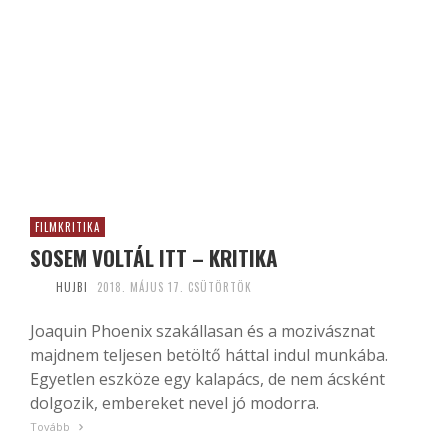
FILMKRITIKA
SOSEM VOLTÁL ITT – KRITIKA
HUJBI
2018. MÁJUS 17. CSÜTÖRTÖK
Joaquin Phoenix szakállasan és a mozivásznat
majdnem teljesen betöltő háttal indul munkába.
Egyetlen eszköze egy kalapács, de nem ácsként
dolgozik, embereket nevel jó modorra.
Tovább