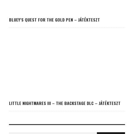
BLUEY’S QUEST FOR THE GOLD PEN – JÁTÉKTESZT
LITTLE NIGHTMARES III – THE BACKSTAGE DLC – JÁTÉKTESZT