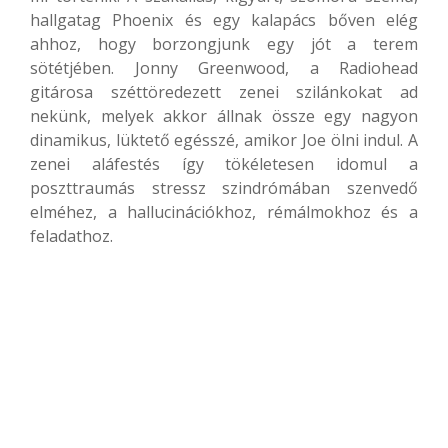
hallgatag Phoenix és egy kalapács bőven elég
ahhoz, hogy borzongjunk egy jót a terem
sötétjében. Jonny Greenwood, a Radiohead
gitárosa széttöredezett zenei szilánkokat ad
nekünk, melyek akkor állnak össze egy nagyon
dinamikus, lüktető egésszé, amikor Joe ölni indul. A
zenei aláfestés így tökéletesen idomul a
poszttraumás stressz szindrómában szenvedő
elméhez, a hallucinációkhoz, rémálmokhoz és a
feladathoz.