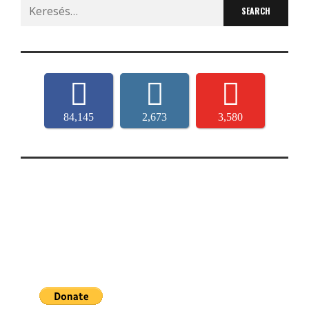
Search
for:
84,145
2,673
3,580