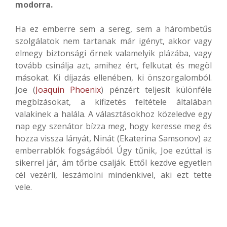
modorra.
Ha ez emberre sem a sereg, sem a hárombetűs
szolgálatok nem tartanak már igényt, akkor vagy
elmegy biztonsági őrnek valamelyik plázába, vagy
tovább csinálja azt, amihez ért, felkutat és megöl
másokat. Ki díjazás ellenében, ki önszorgalomból.
Joe (
Joaquin Phoenix
) pénzért teljesít különféle
megbízásokat, a kifizetés feltétele általában
valakinek a halála. A választásokhoz közeledve egy
nap egy szenátor bízza meg, hogy keresse meg és
hozza vissza lányát, Ninát (Ekaterina Samsonov) az
emberrablók fogságából. Úgy tűnik, Joe ezúttal is
sikerrel jár, ám tőrbe csalják. Ettől kezdve egyetlen
cél vezérli, leszámolni mindenkivel, aki ezt tette
vele.