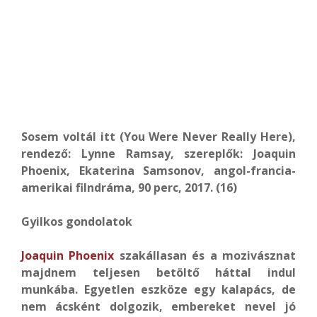
Sosem voltál itt (You Were Never Really Here),
rendező: Lynne Ramsay, szereplők: Joaquin
Phoenix, Ekaterina Samsonov, angol-francia-
amerikai filndráma, 90 perc, 2017. (16)
Gyilkos gondolatok
Joaquin Phoenix
szakállasan és a mozivásznat
majdnem teljesen betöltő háttal indul
munkába. Egyetlen eszköze egy kalapács, de
nem ácsként dolgozik, embereket nevel jó