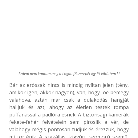
Szóval nem kaptam meg a Logan főszerepét így itt kötöttem ki
Bár az erőszak nincs is mindig nyíltan jelen (tény,
amikor igen, akkor nagyon), van, hogy Joe bemegy
valahova, aztán már csak a dulakodás hangját
halljuk és azt, ahogy az életlen testek tompa
puffanással a padlóra esnek. A biztonsági kamerák
fekete-fehér felvételein sem piroslik a vér, de
valahogy mégis pontosan tudjuk és érezzük, hogy
mi történik. A szakállas, kigyúrt, szomorú szemű,