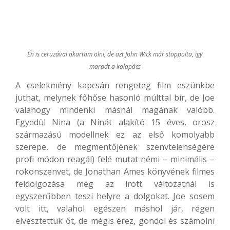
Én is ceruzával akartam ölni, de azt John Wick már stoppolta, így
maradt a kalapács
A cselekmény kapcsán rengeteg film eszünkbe
juthat, melynek főhőse hasonló múlttal bír, de Joe
valahogy mindenki másnál magának valóbb.
Egyedül Nina (a Ninát alakító 15 éves, orosz
származású modellnek ez az első komolyabb
szerepe, de megmentőjének szenvtelenségére
profi módon reagál) felé mutat némi – minimális –
rokonszenvet, de Jonathan Ames könyvének filmes
feldolgozása még az írott változatnál is
egyszerűbben teszi helyre a dolgokat. Joe sosem
volt itt, valahol egészen máshol jár, régen
elvesztettük őt, de mégis érez, gondol és számolni