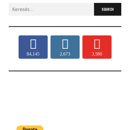
Search
for:
84,145
2,673
3,580